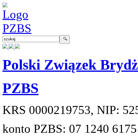
Polski Związek Bryd
PZBS
KRS
0000219753
, NIP:
52
konto PZBS:
07 1240 6175