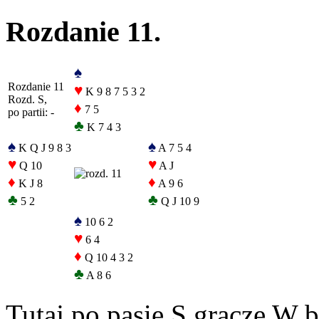
Rozdanie 11.
♠
Rozdanie 11
♥
K 9 8 7 5 3 2
Rozd. S,
♦
7 5
po partii: -
♣
K 7 4 3
♠
♠
K Q J 9 8 3
A 7 5 4
♥
♥
Q 10
A J
♦
♦
K J 8
A 9 6
♣
♣
5 2
Q J 10 9
♠
10 6 2
♥
6 4
♦
Q 10 4 3 2
♣
A 8 6
Tutaj po pasie S gracze W b