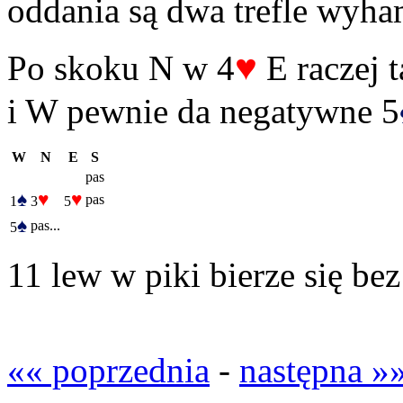
oddania są dwa trefle wyha
♥
Po skoku N w 4
E raczej t
i W pewnie da negatywne 5
W
N
E
S
pas
♠
♥
♥
pas
1
3
5
♠
pas...
5
11 lew w piki bierze się be
«« poprzednia
-
następna »