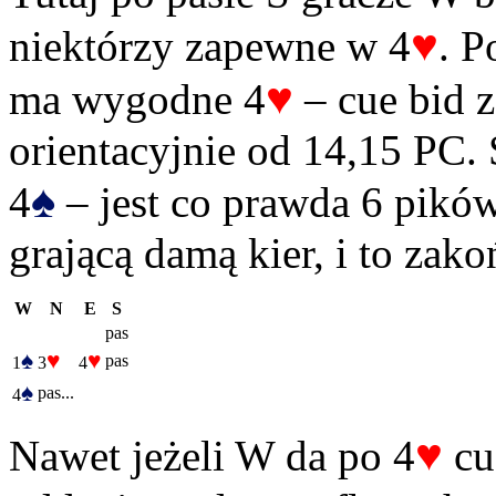
♥
niektórzy zapewne w 4
. P
♥
ma wygodne 4
– cue bid z
orientacyjnie od 14,15 PC. 
♠
4
– jest co prawda 6 pików,
grającą damą kier, i to zako
W
N
E
S
pas
♠
♥
♥
pas
1
3
4
♠
pas...
4
♥
Nawet jeżeli W da po 4
cu