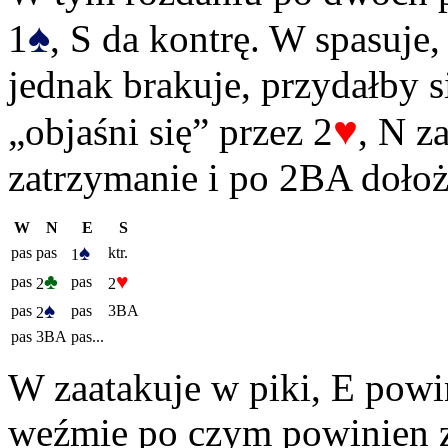
♠
1
, S da kontrę. W spasuje,
jednak brakuje, przydałby s
♥
„objaśni się” przez 2
, N za
zatrzymanie i po 2BA doło
W
N
E
S
♠
pas
pas
ktr.
1
♣
♥
pas
pas
2
2
♠
pas
pas
3BA
2
pas
3BA
pas...
W zaatakuje w piki, E powi
weźmie po czym powinien z