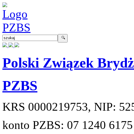
Polski Związek Bryd
PZBS
KRS
0000219753
, NIP:
52
konto PZBS:
07 1240 6175