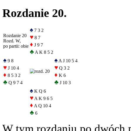
Rozdanie 20.
♠
7 3 2
Rozdanie 20
♥
8 7
Rozd. W,
♦
J 9 7
po partii: obie
♣
A K 8 5 2
♠
♠
9 8
A J 10 5 4
♥
♥
J 10 4
Q 3 2
♦
♦
8 5 3 2
K 6
♣
♣
Q 9 7 4
J 10 3
♠
K Q 6
♥
A K 9 6 5
♦
A Q 10 4
♣
6
W tym rozdaniu po dwóch p