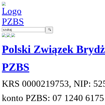
Polski Związek Bryd
PZBS
KRS
0000219753
, NIP:
52
konto PZBS:
07 1240 6175