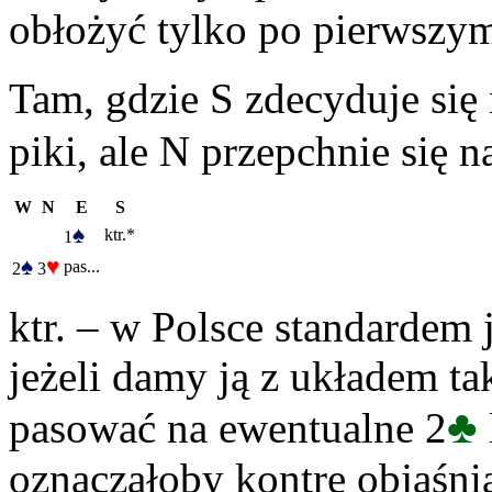
obłożyć tylko po pierwszym
Tam, gdzie S zdecyduje się 
piki, ale N przepchnie się n
W
N
E
S
♠
ktr.*
1
♠
♥
pas...
2
3
ktr. – w Polsce standardem
jeżeli damy ją z układem ta
♣
pasować na ewentualne 2
oznaczałoby kontrę objaśnia