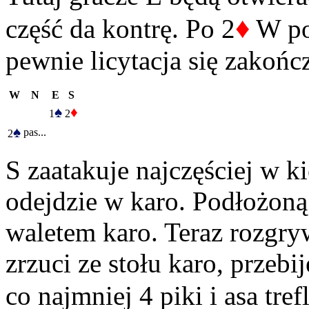
♦
część da kontrę. Po 2
W pod
pewnie licytacja się zakońc
W
N
E
S
♠
♦
1
2
♠
pas...
2
S zaatakuje najczęściej w k
odejdzie w karo. Podłożoną
waletem karo. Teraz rozgry
zrzuci ze stołu karo, przeb
co najmniej 4 piki i asa tre