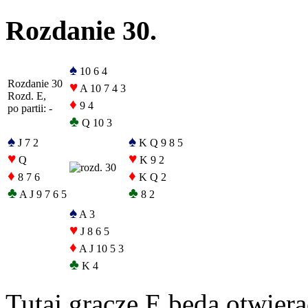
Rozdanie 30.
♠
10 6 4
Rozdanie 30
♥
A 10 7 4 3
Rozd. E,
♦
9 4
po partii: -
♣
Q 10 3
♠
♠
J 7 2
K Q 9 8 5
♥
♥
Q
K 9 2
♦
♦
8 7 6
K Q 2
♣
♣
A J 9 7 6 5
8 2
♠
A 3
♥
J 8 6 5
♦
A J 10 5 3
♣
K 4
Tutaj gracze E będą otwiera