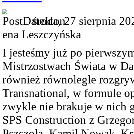
środa, 27 sierpnia 20
ena Leszczyńska
I jesteśmy już po pierwszy
Mistrzostwach Świata w Dani
również równolegle rozgry
Transnational, w formule o
zwykle nie brakuje w nich 
SPS Construction z Grzego
Pszczoła, Kamil Nowak, Kr