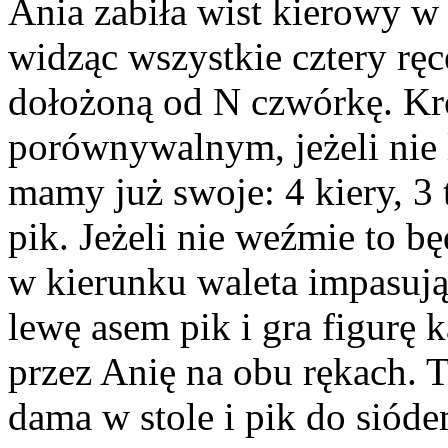
Ania zabiła wist kierowy w 
widząc wszystkie cztery ręc
dołożoną od N czwórkę. Kró
porównywalnym, jeżeli nie 
mamy już swoje: 4 kiery, 3 t
pik. Jeżeli nie weźmie to b
w kierunku waleta impasując
lewę asem pik i gra figurę 
przez Anię na obu rękach. T
dama w stole i pik do siód