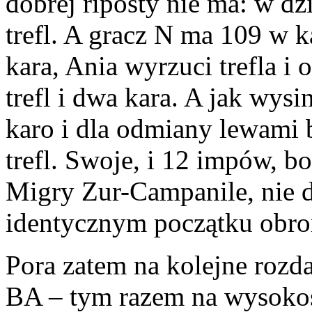
dobrej riposty nie ma: w d
trefl. A gracz N ma 109 w k
kara, Ania wyrzuci trefla i 
trefl i dwa kara. A jak wysi
karo i dla odmiany lewami b
trefl. Swoje, i 12 impów, b
Migry Zur-Campanile, nie d
identycznym początku obro
Pora zatem na kolejne rozd
BA – tym razem na wysokośc