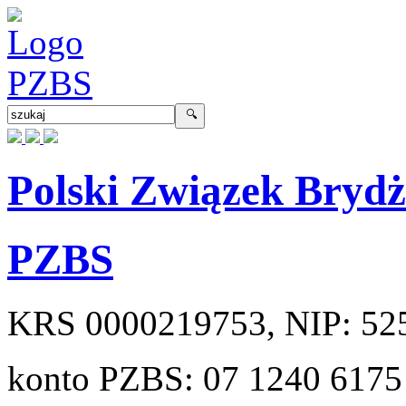
Polski Związek Bryd
PZBS
KRS
0000219753
, NIP:
52
konto PZBS:
07 1240 6175