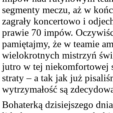
segmenty meczu, aż w końc
zagrały koncertowo i odjec
prawie 70 impów. Oczywiści
pamiętajmy, że w teamie a
wielokrotnych mistrzyń świ
jutro w tej niekomfortowej 
straty – a tak jak już pisal
wytrzymałość są zdecydowan
Bohaterką dzisiejszego dni