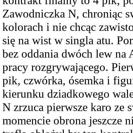
kontrakt finalny to 4 pik, p
Zawodniczka N, chroniąc s
kolorach i nie chcąc zawist
się na wist w singla atu. P
bez oddania dwóch lew na A
pracy rozgrywającego. Pier
pik, czwórka, ósemka i figu
kierunku dziadkowego walet
N zrzuca pierwsze karo ze 
momencie obrona jeszcze ni