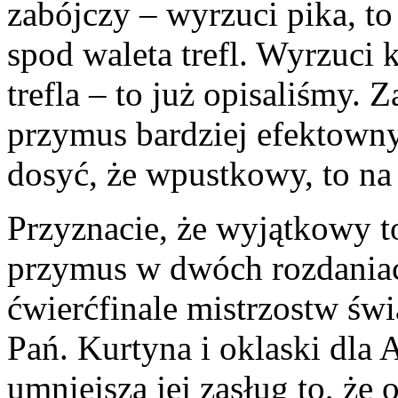
zabójczy – wyrzuci pika, to
spod waleta trefl. Wyrzuci 
trefla – to już opisaliśmy.
przymus bardziej efektowny
dosyć, że wpustkowy, to na
Przyznacie, że wyjątkowy t
przymus w dwóch rozdaniach
ćwierćfinale mistrzostw świ
Pań. Kurtyna i oklaski dla A
umniejsza jej zasług to, że