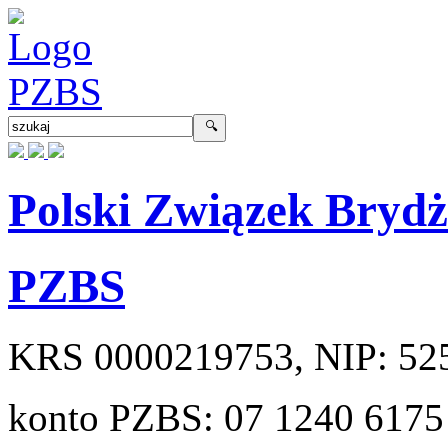
Polski Związek Bryd
PZBS
KRS
0000219753
, NIP:
52
konto PZBS:
07 1240 6175