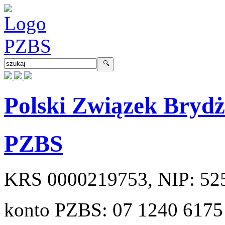
Polski Związek Bryd
PZBS
KRS
0000219753
, NIP:
52
konto PZBS:
07 1240 6175