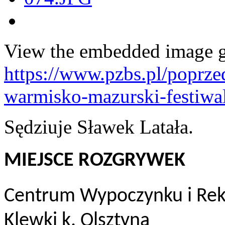
View the embedded image ga
https://www.pzbs.pl/poprze
warmisko-mazurski-festiw
Sędziuje Sławek Latała.
MIEJSCE ROZGRYWEK
Centrum Wypoczynku i Re
Klewki k. Olsztyna