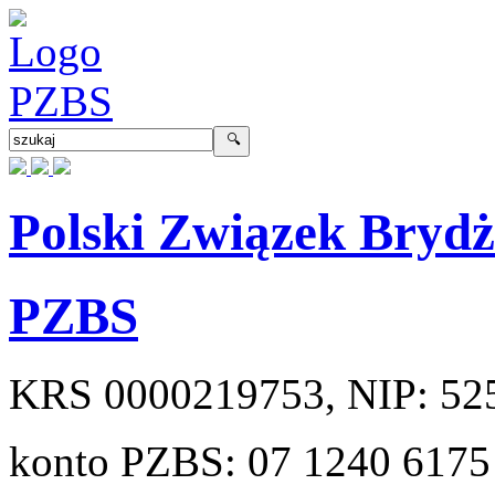
Polski Związek Bryd
PZBS
KRS
0000219753
, NIP:
52
konto PZBS:
07 1240 6175