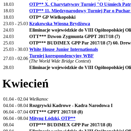
18.03
OTP** X. Charytatywny Turniej "O Uśmiech Pat
18.03
OTP** 11. Międzynarodowy Turniej Par o Puchar
18.03
OTP* GP Wielkopolski
23.03 - 25.03
Krakowska Wiosna Brydżowa
24.03
Eliminacje wojewódzkie do VIII Ogólnopolskiej O
24.03
OTT*** Dzwon Zygmunta GPPT 2017/18 (7)
25.03
OTP*** BUDIMEX GPP Par 2017/18 (7) 60. Drewn
25.03 - 30.03
White House Junior Internationals
Turniej korespondencyjny WBF
27.03 - 02.06
(
The World Wide Bridge Contest
)
28.03
Eliminacje wojewódzkie do VIII Ogólnopolskiej O
Kwiecień
01.04 - 02.04
Wielkanoc
04.04 - 08.04
Rozgrywki Kadrowe - Kadra Narodowa I
06.04 - 07.04
OTT*** GPPT 2017/18 (8)
06.04 - 08.04
Mityng Łódzki, OTP**
08.04
OTP*** BUDIMEX GPP Par 2017/18 (8)