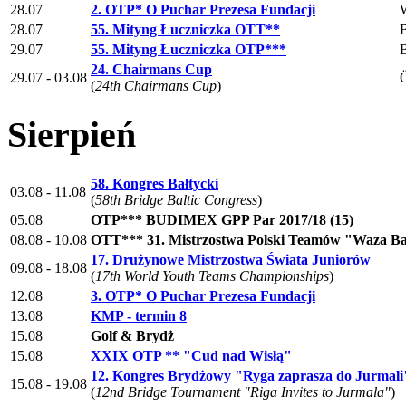
28.07
2. OTP* O Puchar Prezesa Fundacji
28.07
55. Mityng Łuczniczka OTT**
29.07
55. Mityng Łuczniczka OTP***
24. Chairmans Cup
29.07 - 03.08
(
24th Chairmans Cup
)
Sierpień
58. Kongres Bałtycki
03.08 - 11.08
(
58th Bridge Baltic Congress
)
05.08
OTP*** BUDIMEX GPP Par 2017/18 (15)
08.08 - 10.08
OTT*** 31. Mistrzostwa Polski Teamów "Waza Ba
17. Drużynowe Mistrzostwa Świata Juniorów
09.08 - 18.08
(
17th World Youth Teams Championships
)
12.08
3. OTP* O Puchar Prezesa Fundacji
13.08
KMP - termin 8
15.08
Golf & Brydż
15.08
XXIX OTP ** "Cud nad Wisłą"
12. Kongres Brydżowy "Ryga zaprasza do Jurmali
15.08 - 19.08
(
12nd Bridge Tournament "Riga Invites to Jurmala"
)