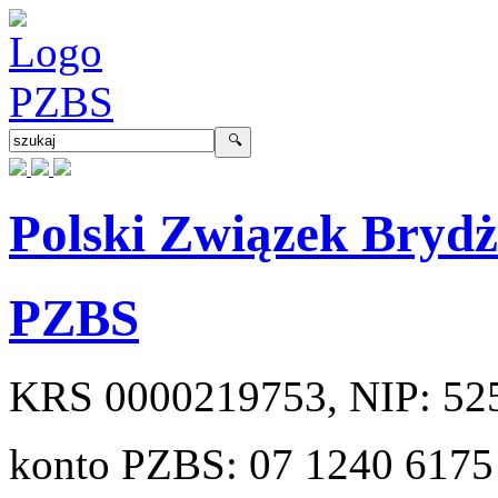
Polski Związek Bryd
PZBS
KRS
0000219753
, NIP:
52
konto PZBS:
07 1240 6175