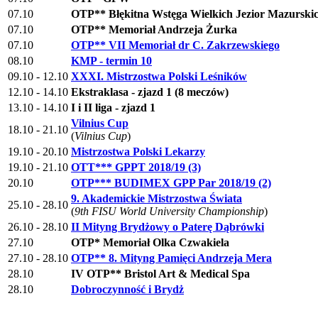
07.10
OTP** Błękitna Wstęga Wielkich Jezior Mazurski
07.10
OTP** Memoriał Andrzeja Żurka
07.10
OTP** VII Memoriał dr C. Zakrzewskiego
08.10
KMP - termin 10
09.10 - 12.10
XXXI. Mistrzostwa Polski Leśników
12.10 - 14.10
Ekstraklasa - zjazd 1 (8 meczów)
13.10 - 14.10
I i II liga - zjazd 1
Vilnius Cup
18.10 - 21.10
(
Vilnius Cup
)
19.10 - 20.10
Mistrzostwa Polski Lekarzy
19.10 - 21.10
OTT*** GPPT 2018/19 (3)
20.10
OTP*** BUDIMEX GPP Par 2018/19 (2)
9. Akademickie Mistrzostwa Świata
25.10 - 28.10
(
9th FISU World University Championship
)
26.10 - 28.10
II Mityng Brydżowy o Paterę Dąbrówki
27.10
OTP* Memoriał Olka Czwakiela
27.10 - 28.10
OTP** 8. Mityng Pamięci Andrzeja Mera
28.10
IV OTP** Bristol Art & Medical Spa
28.10
Dobroczynność i Brydż