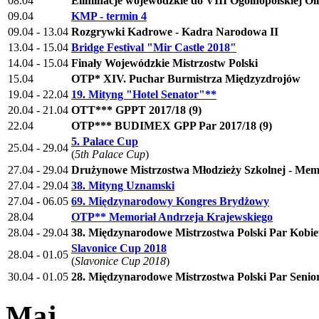
08.04
Eliminacje wojewódzkie do VIII Ogólnopolskiej O
09.04
KMP - termin 4
09.04 - 13.04
Rozgrywki Kadrowe - Kadra Narodowa II
13.04 - 15.04
Bridge Festival "Mir Castle 2018"
14.04 - 15.04
Finały Wojewódzkie Mistrzostw Polski
15.04
OTP* XIV. Puchar Burmistrza Międzyzdrojów
19.04 - 22.04
19. Mityng "Hotel Senator"**
20.04 - 21.04
OTT*** GPPT 2017/18 (9)
22.04
OTP*** BUDIMEX GPP Par 2017/18 (9)
5. Palace Cup
25.04 - 29.04
(
5th Palace Cup
)
27.04 - 29.04
Drużynowe Mistrzostwa Młodzieży Szkolnej - Mem
27.04 - 29.04
38. Mityng Uznamski
27.04 - 06.05
69. Międzynarodowy Kongres Brydżowy
28.04
OTP** Memoriał Andrzeja Krajewskiego
28.04 - 29.04
38. Międzynarodowe Mistrzostwa Polski Par Kobie
Slavonice Cup 2018
28.04 - 01.05
(
Slavonice Cup 2018
)
30.04 - 01.05
28. Międzynarodowe Mistrzostwa Polski Par Seni
Maj