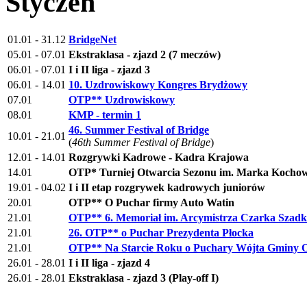
Styczeń
01.01 - 31.12
BridgeNet
05.01 - 07.01
Ekstraklasa - zjazd 2 (7 meczów)
06.01 - 07.01
I i II liga - zjazd 3
06.01 - 14.01
10. Uzdrowiskowy Kongres Brydżowy
07.01
OTP** Uzdrowiskowy
08.01
KMP - termin 1
46. Summer Festival of Bridge
10.01 - 21.01
(
46th Summer Festival of Bridge
)
12.01 - 14.01
Rozgrywki Kadrowe - Kadra Krajowa
14.01
OTP* Turniej Otwarcia Sezonu im. Marka Kochow
19.01 - 04.02
I i II etap rozgrywek kadrowych juniorów
20.01
OTP** O Puchar firmy Auto Watin
21.01
OTP** 6. Memoriał im. Arcymistrza Czarka Szad
21.01
26. OTP** o Puchar Prezydenta Płocka
21.01
OTP** Na Starcie Roku o Puchary Wójta Gminy 
26.01 - 28.01
I i II liga - zjazd 4
26.01 - 28.01
Ekstraklasa - zjazd 3 (Play-off I)