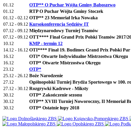
01.12
OTP** O Puchar Wójta Gminy Baboszewo
01.12
RTP O Puchar Wójta Gminy Stoczek
01.12 - 02.12
OTP** 23 Memoriał Irka Nowaka
07.12 - 09.12
Kursokonferencja Sędziów IT
07.12 - 09.12
Międzynarodowy Turniej Teamów
07.12 - 09.12
OTT**** Finał Grand Prix Polski Teamów 2017/2
10.12
KMP - termin 12
14.12 - 16.12
OTI**** Finał 19. Budimex Grand Prix Polski Par
16.12
OTI* Otwarte Indywidualne Mistrzostwa Okręgu
16.12
OTP* Otwarte Mistrzostwa Okręgu
23.12
OTP*
25.12 - 26.12
Boże Narodzenie
27.12
Ogólnopolski Turniej Brydża Sportowego w 100. r
27.12 - 30.12
Rozgrywki Kadrowe - Miksty
30.12
OTP* Zakończenie sezonu
30.12
OTP** XVIII Turniej Noworoczny, II Memoriał Br
30.12
OTP* Ostatnie łupy 2018