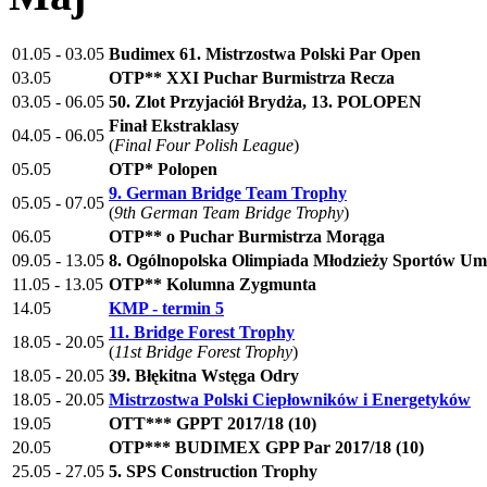
01.05 - 03.05
Budimex 61. Mistrzostwa Polski Par Open
03.05
OTP** XXI Puchar Burmistrza Recza
03.05 - 06.05
50. Zlot Przyjaciół Brydża, 13. POLOPEN
Finał Ekstraklasy
04.05 - 06.05
(
Final Four Polish League
)
05.05
OTP* Polopen
9. German Bridge Team Trophy
05.05 - 07.05
(
9th German Team Bridge Trophy
)
06.05
OTP** o Puchar Burmistrza Morąga
09.05 - 13.05
8. Ogólnopolska Olimpiada Młodzieży Sportów U
11.05 - 13.05
OTP** Kolumna Zygmunta
14.05
KMP - termin 5
11. Bridge Forest Trophy
18.05 - 20.05
(
11st Bridge Forest Trophy
)
18.05 - 20.05
39. Błękitna Wstęga Odry
18.05 - 20.05
Mistrzostwa Polski Ciepłowników i Energetyków
19.05
OTT*** GPPT 2017/18 (10)
20.05
OTP*** BUDIMEX GPP Par 2017/18 (10)
25.05 - 27.05
5. SPS Construction Trophy