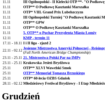
11.11
III Ogólnopolski - II Kielecki OTP **- "O Podkow
11.11
OTP** O Podkowę Kasztanki Marszałka
11.11
OTP* VIII. Grand Prix Lubelszczyzn
11.11
III Ogólnopolski Turniej "O Podkowę Kasztanki M
11.11
OTP** GPW
11.11
OTP** O Podkowę Kasztanki Marszałka
11.11
5. OTP** o Puchar Prezydenta Miasta Łomży
12.11
KMP - termin 11
17.11 - 18.11
I i II liga - zjazd 2
Jesienne Mistrzostwa Ameryki Północnej - Reisinge
22.11 - 02.12
(
Fall North American Bridge Championship
)
23.11 - 25.11
21. Mistrzostwa Polski Par na IMPy
23.11 - 25.11
Krakowska Jesień Brydżowa
25.11
OTP** XLVI Wawelski Smok
25.11
OTP** Memoriał Tomasza Brzuskiego
25.11
OTP* 60-lecia OZBS Gdańsk
28.11 - 02.12
Młodzieżowy Festiwal Brydżowy - I Etap Młodzi
Grudzień