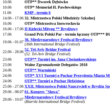
10.06
OTP** Dworek Dębówko
10.06
OTP* Memoriał H. Pawłowskiego
11.06
KMP - termin 6
14.06 - 17.06
32. Mistrzostwa Polski Młodzieży Szkolnej
16.06
OTP* Mistrzostwa Inowrocławia
16.06 - 17.06
II Kielecki Mityng ** Brydżowy
17.06
Grand Prix Polski Par - termin łączony OTP*** 
36. Międzynarodowy Festiwal Brydżowy
19.06 - 01.07
(
36th International Bridge Festival
)
52. Tel-Aviv Bridge Festival
22.06 - 28.06
(
52. Tel-Aviv Bridge Festival
)
23.06
OTP** Turniej im. Jana Chojankowskiego
23.06
Walne Zgromadzenie Delegatów 2018
24.06
OTP** Warmiński
24.06
OTP* XVI Turniej o Puchar Prezydenta Miasta Mi
24.06
OTP** Turniej o Puchar Hefajstosa
25.06 - 27.06
XXII. Mistrzostwa Polski Nauczycieli w Brydżu S
29.06 - 08.07
61. Kongres "Sława"
Międzynarodowy Festiwal Brydżowy
29.06 - 10.07
(
Biarritz International Bridge Festival
)