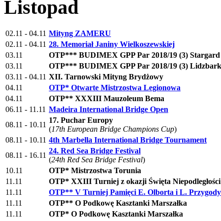
Listopad
02.11 - 04.11
Mityng ZAMERU
02.11 - 04.11
28. Memoriał Janiny Wielkoszewskiej
03.11
OTP*** BUDIMEX GPP Par 2018/19 (3) Stargard -
03.11
OTP*** BUDIMEX GPP Par 2018/19 (3) Lidzbark W
03.11 - 04.11
XII. Tarnowski Mityng Brydżowy
04.11
OTP* Otwarte Mistrzostwa Legionowa
04.11
OTP** XXXIII Mauzoleum Bema
06.11 - 11.11
Madeira International Bridge Open
17. Puchar Europy
08.11 - 10.11
(
17th European Bridge Champions Cup
)
08.11 - 10.11
4th Marbella International Bridge Tournament
24. Red Sea Bridge Festival
08.11 - 16.11
(
24th Red Sea Bridge Festival
)
10.11
OTP* Mistrzostwa Torunia
11.11
OTP* XXIII Turniej z okazji Święta Niepodległości
11.11
OTP** V Turniej Pamięci E. Olborta i L. Przygody
11.11
OTP** O Podkowę Kasztanki Marszałka
11.11
OTP* O Podkowę Kasztanki Marszałka