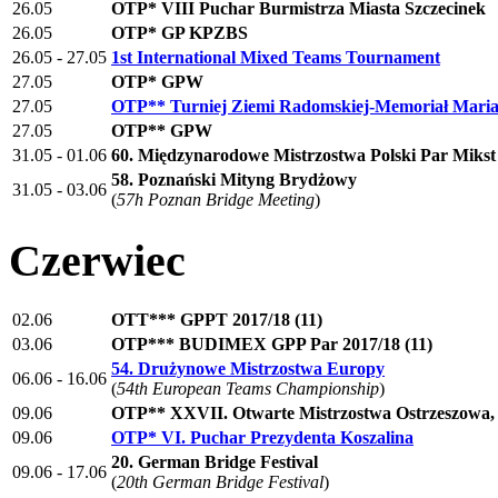
26.05
OTP* VIII Puchar Burmistrza Miasta Szczecinek
26.05
OTP* GP KPZBS
26.05 - 27.05
1st International Mixed Teams Tournament
27.05
OTP* GPW
27.05
OTP** Turniej Ziemi Radomskiej-Memoriał Maria
27.05
OTP** GPW
31.05 - 01.06
60. Międzynarodowe Mistrzostwa Polski Par Mikst
58. Poznański Mityng Brydżowy
31.05 - 03.06
(
57h Poznan Bridge Meeting
)
Czerwiec
02.06
OTT*** GPPT 2017/18 (11)
03.06
OTP*** BUDIMEX GPP Par 2017/18 (11)
54. Drużynowe Mistrzostwa Europy
06.06 - 16.06
(
54th European Teams Championship
)
09.06
OTP** XXVII. Otwarte Mistrzostwa Ostrzeszowa,
09.06
OTP* VI. Puchar Prezydenta Koszalina
20. German Bridge Festival
09.06 - 17.06
(
20th German Bridge Festival
)