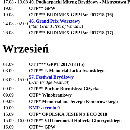
17.08 - 19.08
40. Podkarpacki Mityng Brydżowy - Mistrzostwa
19.08
OTP** GPW
19.08
OTP*** BUDIMEX GPP Par 2017/18 (16)
46. Grand Prix Warszawy
24.08 - 02.09
(
46th Grand Prix of Warsaw
)
26.08
OTP*** BUDIMEX GPP Par 2017/18 (17)
Wrzesień
01.09
OTT*** GPPT 2017/18 (15)
08.09
OTP** 2. Memoriał Jacka Iwańskiego
57. Festiwal Brydżowy
08.09 - 15.09
(
57th Bridge Festival
)
09.09
OTP** Puchar Burmistrza Giżycka
09.09
OTP* Winobraniowy
09.09
OTP* Memoriał im. Jerzego Komorowskiego
10.09
KMP - termin 9
15.09
OTP* OPOLSKA JESIEŃ z ECO 2018
15.09 - 16.09
OTP** VIII memoriał Huberta Gburzyńskiego
16.09
OTP** GPW