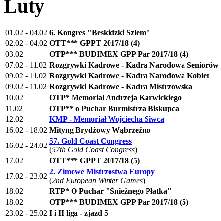
Luty
01.02 - 04.02
6. Kongres "Beskidzki Szlem"
02.02 - 04.02
OTT*** GPPT 2017/18 (4)
03.02
OTP*** BUDIMEX GPP Par 2017/18 (4)
07.02 - 11.02
Rozgrywki Kadrowe - Kadra Narodowa Seniorów
09.02 - 11.02
Rozgrywki Kadrowe - Kadra Narodowa Kobiet
09.02 - 11.02
Rozgrywki Kadrowe - Kadra Mistrzowska
10.02
OTP* Memoriał Andrzeja Karwickiego
11.02
OTP** o Puchar Burmistrza Biskupca
12.02
KMP - Memoriał Wojciecha Siwca
16.02 - 18.02
Mityng Brydżowy Wąbrzeźno
57. Gold Coast Congress
16.02 - 24.02
(
57th Gold Coast Congress
)
17.02
OTT*** GPPT 2017/18 (5)
2. Zimowe Mistrzostwa Europy
17.02 - 23.02
(
2nd European Winter Games
)
18.02
RTP* O Puchar "Śnieżnego Płatka"
18.02
OTP*** BUDIMEX GPP Par 2017/18 (5)
23.02 - 25.02
I i II liga - zjazd 5