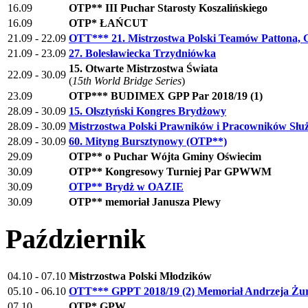
16.09
OTP** III Puchar Starosty Koszalińskiego
16.09
OTP* ŁAŃCUT
21.09 - 22.09
OTT*** 21. Mistrzostwa Polski Teamów Pattona, 
21.09 - 23.09
27. Bolesławiecka Trzydniówka
15. Otwarte Mistrzostwa Świata
22.09 - 30.09
(
15th World Bridge Series
)
23.09
OTP*** BUDIMEX GPP Par 2018/19 (1)
28.09 - 30.09
15. Olsztyński Kongres Brydżowy
28.09 - 30.09
Mistrzostwa Polski Prawników i Pracowników Słu
28.09 - 30.09
60. Mityng Bursztynowy (OTP**)
29.09
OTP** o Puchar Wójta Gminy Oświecim
30.09
OTP** Kongresowy Turniej Par GPWWM
30.09
OTP** Brydż w OAZIE
30.09
OTP** memoriał Janusza Plewy
Październik
04.10 - 07.10
Mistrzostwa Polski Młodzików
05.10 - 06.10
OTT*** GPPT 2018/19 (2) Memoriał Andrzeja Żu
07.10
OTP* GPW