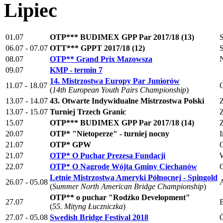
Lipiec
01.07
OTP*** BUDIMEX GPP Par 2017/18 (13)
06.07 - 07.07
OTT*** GPPT 2017/18 (12)
08.07
OTP** Grand Prix Mazowsza
N
09.07
KMP - termin 7
14. Mistrzostwa Europy Par Juniorów
11.07 - 18.07
O
(
14th European Youth Pairs Championship
)
13.07 - 14.07
43. Otwarte Indywidualne Mistrzostwa Polski
Z
13.07 - 15.07
Turniej Trzech Granic
Z
15.07
OTP*** BUDIMEX GPP Par 2017/18 (14)
Z
20.07
OTP* "Nietoperze" - turniej nocny
21.07
OTP* GPW
21.07
OTP* O Puchar Prezesa Fundacji
22.07
OTP* O Nagrodę Wójta Gminy Ciechanów
Letnie Mistrzostwa Ameryki Północnej - Spingold
26.07 - 05.08
(
Summer North American Bridge Championship
)
OTP** o puchar "Rodźko Development"
27.07
(
55. Mityng Łuczniczka
)
27.07 - 05.08
Swedish Bridge Festival 2018