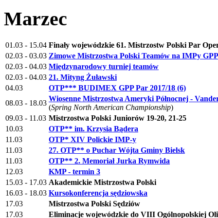
Marzec
01.03 - 15.04
Finały wojewódzkie 61. Mistrzostw Polski Par Ope
02.03 - 03.03
Zimowe Mistrzostwa Polski Teamów na IMPy GPPT
02.03 - 04.03
Międzynarodowy turniej teamów
02.03 - 04.03
21. Mityng Żuławski
04.03
OTP*** BUDIMEX GPP Par 2017/18 (6)
Wiosenne Mistrzostwa Ameryki Północnej - Vander
08.03 - 18.03
(
Spring North American Championship
)
09.03 - 11.03
Mistrzostwa Polski Juniorów 19-20, 21-25
10.03
OTP** im. Krzysia Bądera
11.03
OTP* XIV Polickie IMP-y
11.03
27. OTP** o Puchar Wójta Gminy Bielsk
11.03
OTP** 2. Memoriał Jurka Rymwida
12.03
KMP - termin 3
15.03 - 17.03
Akademickie Mistrzostwa Polski
16.03 - 18.03
Kursokonferencja sędziowska
17.03
Mistrzostwa Polski Sędziów
17.03
Eliminacje wojewódzkie do VIII Ogólnopolskiej O