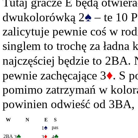
Tutaj gracze E będą otwiera
♠
dwukolorówką 2
– te 10 P
zalicytuje pewnie coś w rod
singlem to trochę za ładna 
najczęściej będzie to 2BA. 
♦
pewnie zachęcające 3
. S p
pomimo zatrzymań w kolorac
powinien odwieść od 3BA, a
W
N
E
S
♠
pas
1
♣
♦
♣
2BA
3
3
4