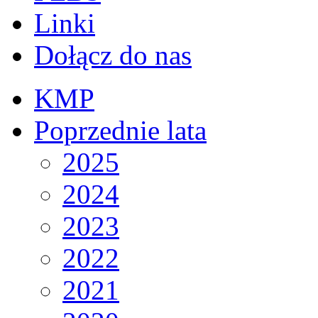
Linki
Dołącz do nas
KMP
Poprzednie lata
2025
2024
2023
2022
2021