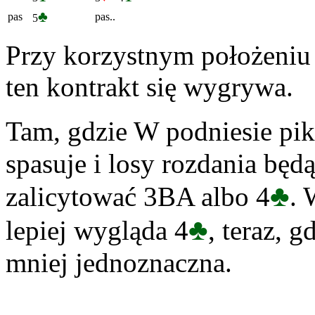
♣
pas
pas..
5
Przy korzystnym położeniu a
ten kontrakt się wygrywa.
Tam, gdzie W podniesie pik
spasuje i losy rozdania będ
♣
zalicytować 3BA albo 4
. 
♣
lepiej wygląda 4
, teraz, g
mniej jednoznaczna.