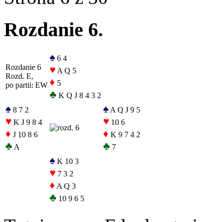
Rozdanie 6.
♠
6 4
Rozdanie 6
♥
A Q 5
Rozd. E,
♦
5
po partii: EW
♣
K Q J 8 4 3 2
♠
♠
8 7 2
A Q J 9 5
♥
♥
K J 9 8 4
10 6
♦
♦
J 10 8 6
K 9 7 4 2
♣
♣
A
7
♠
K 10 3
♥
7 3 2
♦
A Q 3
♣
10 9 6 5