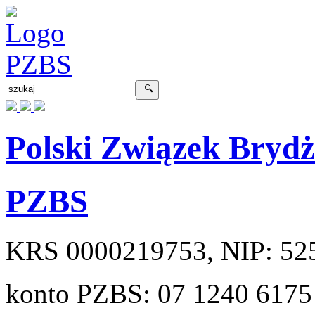
Polski Związek Bryd
PZBS
KRS
0000219753
, NIP:
52
konto PZBS:
07 1240 6175