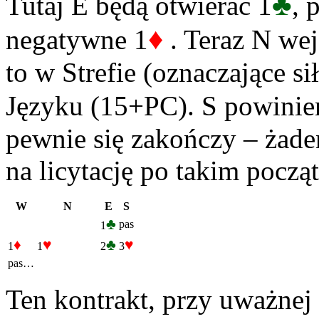
♣
Tutaj E będą otwierać 1
, 
♦
negatywne 1
. Teraz N wej
to w Strefie (oznaczające s
Języku (15+PC). S powinie
pewnie się zakończy – żade
na licytację po takim począ
W
N
E
S
♣
pas
1
♦
♥
♣
♥
1
1
2
3
pas…
Ten kontrakt, przy uważnej