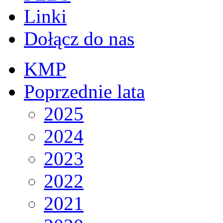
Linki
Dołącz do nas
KMP
Poprzednie lata
2025
2024
2023
2022
2021