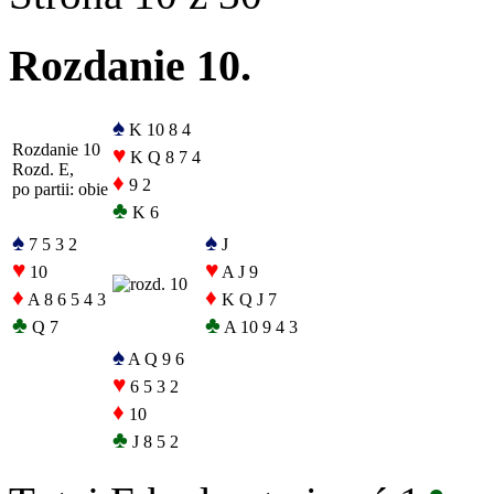
Rozdanie 10.
♠
K 10 8 4
Rozdanie 10
♥
K Q 8 7 4
Rozd. E,
♦
9 2
po partii: obie
♣
K 6
♠
♠
7 5 3 2
J
♥
♥
10
A J 9
♦
♦
A 8 6 5 4 3
K Q J 7
♣
♣
Q 7
A 10 9 4 3
♠
A Q 9 6
♥
6 5 3 2
♦
10
♣
J 8 5 2