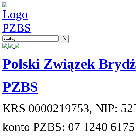
Polski Związek Bryd
PZBS
KRS
0000219753
, NIP:
52
konto PZBS:
07 1240 6175