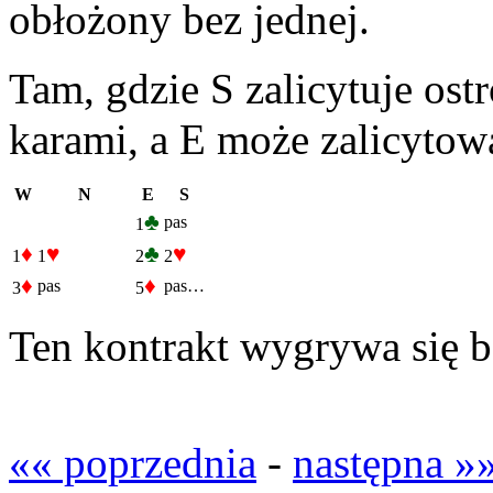
obłożony bez jednej.
Tam, gdzie S zalicytuje ostr
karami, a E może zalicytow
W
N
E
S
♣
pas
1
♦
♥
♣
♥
1
1
2
2
♦
♦
pas
pas…
3
5
Ten kontrakt wygrywa się 
«« poprzednia
-
następna »