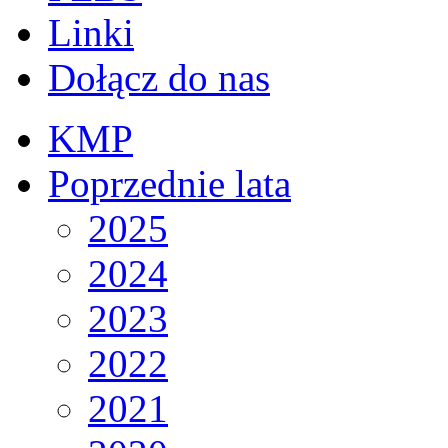
Linki
Dołącz do nas
KMP
Poprzednie lata
2025
2024
2023
2022
2021