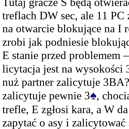
Tutaj gracze S będą otwiera
treflach DW sec, ale 11 PC 
na otwarcie blokujące na I 
zrobi jak podniesie blokują
E stanie przed problemem –
licytacja jest na wysokości 
nuż partner zalicytuje 3BA?
♠
zalicytuje pewnie 3
, choc
trefle, E zgłosi kara, a W da
zapytać o asy i zalicytować