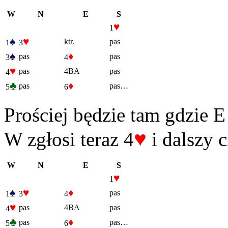
W
N
E
S
♥
1
♠
♥
ktr.
pas
1
3
♠
♦
pas
pas
3
4
♥
pas
4BA
pas
4
♣
♦
pas
pas…
5
6
Prościej będzie tam gdzie E
♥
W zgłosi teraz 4
i dalszy c
W
N
E
S
♥
1
♠
♥
♦
pas
1
3
4
♥
pas
4BA
pas
4
♣
♦
pas
pas…
5
6