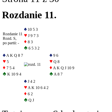
Rozdanie 11.
♠
10 5 3
Rozdanie 11
♥
J 9 7 3
Rozd. S,
♦
8 3
po partii: -
♣
6 5 3 2
♠
♠
A K Q 8 7
9 6
♥
♥
5
Q 8
♦
♦
7 5 4
A K Q J 10 9
♣
♣
K 10 9 4
A 8 7
♠
J 4 2
♥
A K 10 6 4 2
♦
6 2
♣
Q J