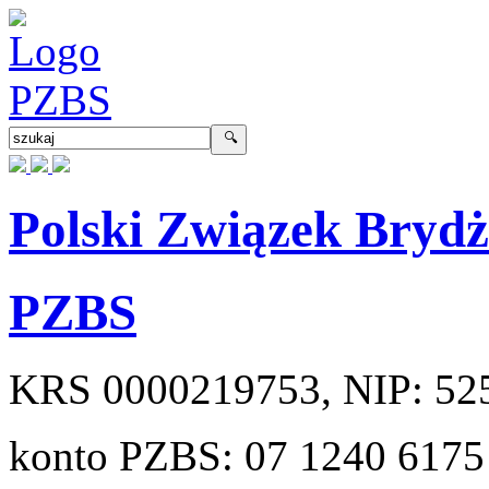
Polski Związek Bryd
PZBS
KRS
0000219753
, NIP:
52
konto PZBS:
07 1240 6175