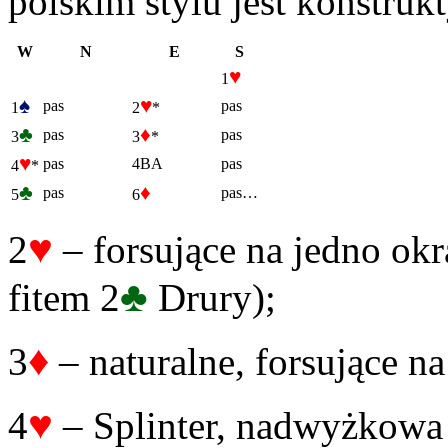
polskim stylu jest konstrukt
W
N
E
S
♥
1
♠
♥
pas
pas
1
2
*
♣
♦
pas
pas
3
3
*
♥
pas
4BA
pas
4
*
♣
♦
pas
pas…
5
6
♥
2
– forsujące na jedno okr
♣
fitem 2
Drury);
♦
3
– naturalne, forsujące na
♥
4
– Splinter, nadwyżkowa 