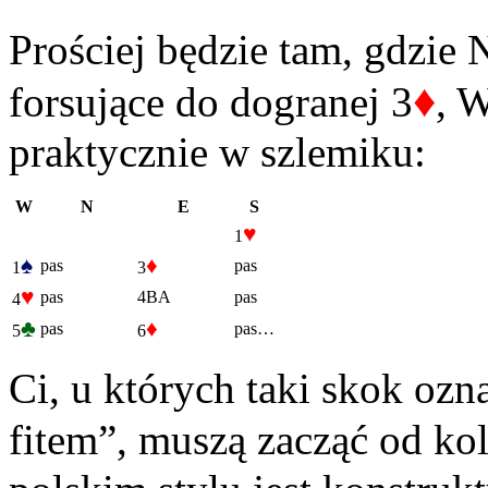
Prościej będzie tam, gdzie 
♦
forsujące do dogranej 3
, W
praktycznie w szlemiku:
W
N
E
S
♥
1
♠
♦
pas
pas
1
3
♥
pas
4BA
pas
4
♣
♦
pas
pas…
5
6
Ci, u których taki skok ozn
fitem”, muszą zacząć od ko