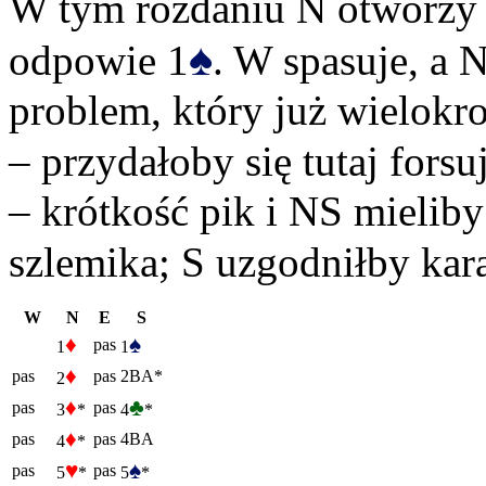
W tym rozdaniu N otworzy
♠
odpowie 1
. W spasuje, a N
problem, który już wielokro
– przydałoby się tutaj for
– krótkość pik i NS mieliby
szlemika; S uzgodniłby kar
W
N
E
S
♦
♠
pas
1
1
♦
pas
pas
2BA*
2
♦
♣
pas
pas
3
*
4
*
♦
pas
pas
4BA
4
*
♥
♠
pas
pas
5
*
5
*