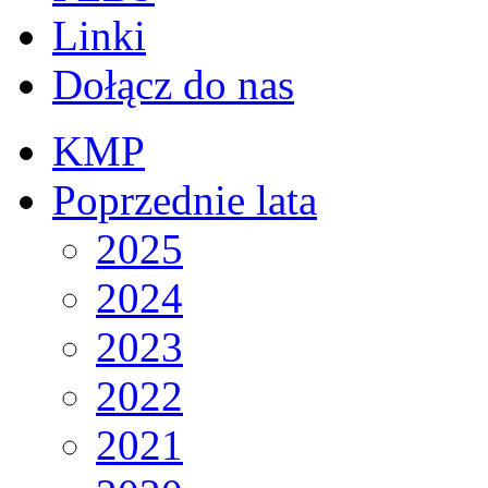
Linki
Dołącz do nas
KMP
Poprzednie lata
2025
2024
2023
2022
2021