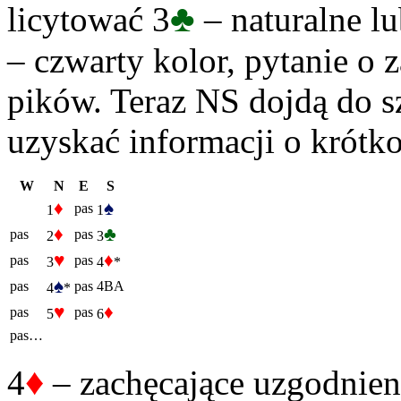
♣
licytować 3
– naturalne lu
– czwarty kolor, pytanie o 
pików. Teraz NS dojdą do sz
uzyskać informacji o krótko
W
N
E
S
♦
♠
pas
1
1
♦
♣
pas
pas
2
3
♥
♦
pas
pas
3
4
*
♠
pas
pas
4BA
4
*
♥
♦
pas
pas
5
6
pas…
♦
4
– zachęcające uzgodnien