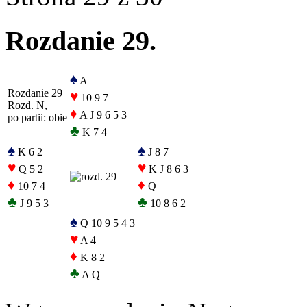
Rozdanie 29.
♠
A
Rozdanie 29
♥
10 9 7
Rozd. N,
♦
A J 9 6 5 3
po partii: obie
♣
K 7 4
♠
♠
K 6 2
J 8 7
♥
♥
Q 5 2
K J 8 6 3
♦
♦
10 7 4
Q
♣
♣
J 9 5 3
10 8 6 2
♠
Q 10 9 5 4 3
♥
A 4
♦
K 8 2
♣
A Q