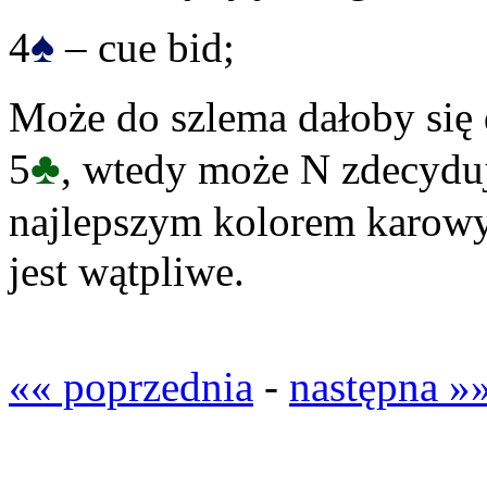
♠
4
– cue bid;
Może do szlema dałoby się 
♣
5
, wtedy może N zdecyduj
najlepszym kolorem karow
jest wątpliwe.
«« poprzednia
-
następna »