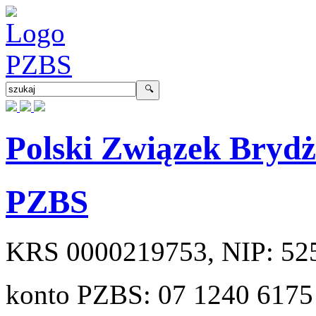
Polski Związek Bryd
PZBS
KRS
0000219753
, NIP:
52
konto PZBS:
07 1240 6175