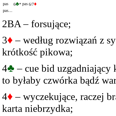
♣
♦
pas
pas
6
*
6/7
pas…
2BA – forsujące;
♦
3
– według rozwiązań z s
krótkość pikowa;
♣
4
– cue bid uzgadniający k
to byłaby czwórka bądź wa
♦
4
– wyczekujące, raczej bra
karta niebrzydka;