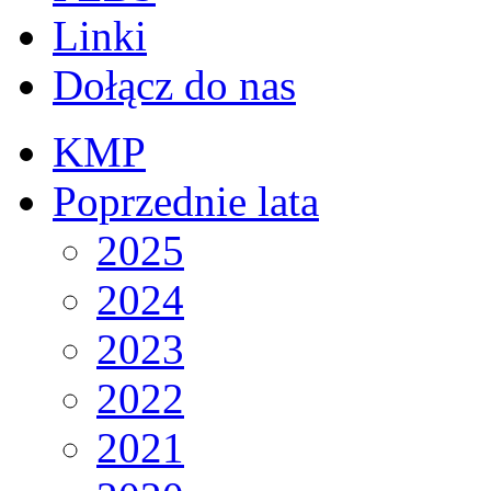
Linki
Dołącz do nas
KMP
Poprzednie lata
2025
2024
2023
2022
2021