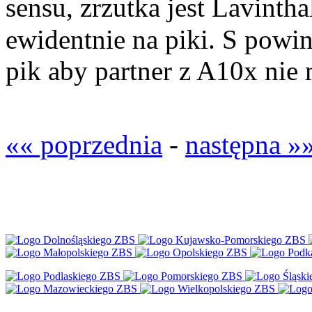
sensu, zrzutka jest Lavinth
ewidentnie na piki. S powi
pik aby partner z A10x nie 
«« poprzednia
-
następna »