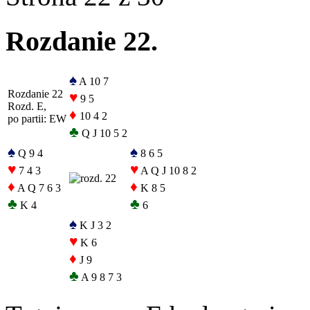
Rozdanie 22.
♠
A 10 7
Rozdanie 22
♥
9 5
Rozd. E,
♦
10 4 2
po partii: EW
♣
Q J 10 5 2
♠
♠
Q 9 4
8 6 5
♥
♥
7 4 3
A Q J 10 8 2
♦
♦
A Q 7 6 3
K 8 5
♣
♣
K 4
6
♠
K J 3 2
♥
K 6
♦
J 9
♣
A 9 8 7 3