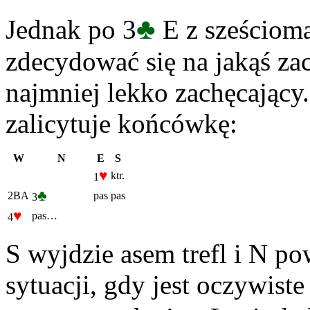
♣
Jednak po 3
E z sześcioma
zdecydować się na jakąś zac
najmniej lekko zachęcając
zalicytuje końcówkę:
W
N
E
S
♥
ktr.
1
♣
2BA
pas
pas
3
♥
pas…
4
S wyjdzie asem trefl i N po
sytuacji, gdy jest oczywist