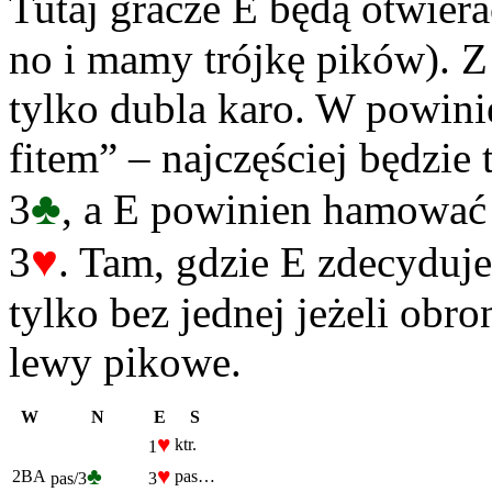
Tutaj gracze E będą otwiera
no i mamy trójkę pików). Z
tylko dubla karo. W powini
fitem” – najczęściej będzie
♣
3
, a E powinien hamować 
♥
3
. Tam, gdzie E zdecyduj
tylko bez jednej jeżeli obr
lewy pikowe.
W
N
E
S
♥
ktr.
1
♣
♥
2BA
pas…
pas/3
3