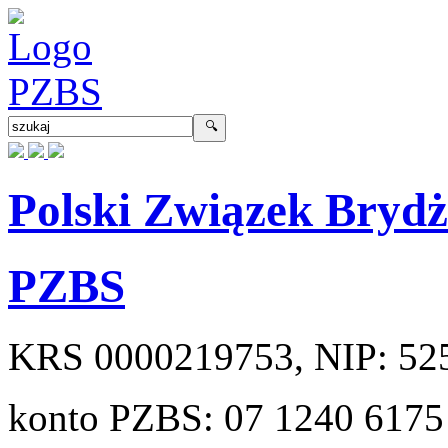
Polski Związek Bryd
PZBS
KRS
0000219753
, NIP:
52
konto PZBS:
07 1240 6175