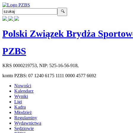
Polski Związek Brydża Sportow
PZBS
KRS
0000219753
, NIP:
525-16-56-918
,
konto PZBS:
07 1240 6175 1111 0000 4577 6692
Nowości
Kalendarz
Wyniki
Ligi
Kadra
Młodzież
Regulaminy
Wydawnictwa
Sędziowie