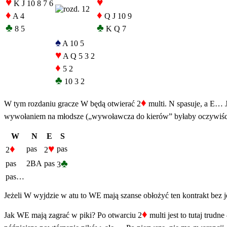
♥
♥
K J 10 8 7 6
♦
♦
A 4
Q J 10 9
♣
♣
8 5
K Q 7
♠
A 10 5
♥
A Q 5 3 2
♦
5 2
♣
10 3 2
♦
W tym rozdaniu gracze W będą otwierać 2
multi. N spasuje, a E… Je
wywołaniem na młodsze („wywoławcza do kierów” byłaby oczywiście k
W
N
E
S
♦
♥
pas
pas
2
2
♣
pas
2BA
pas
3
pas…
Jeżeli W wyjdzie w atu to WE mają szanse obłożyć ten kontrakt bez j
♦
Jak WE mają zagrać w piki? Po otwarciu 2
multi jest to tutaj trudne