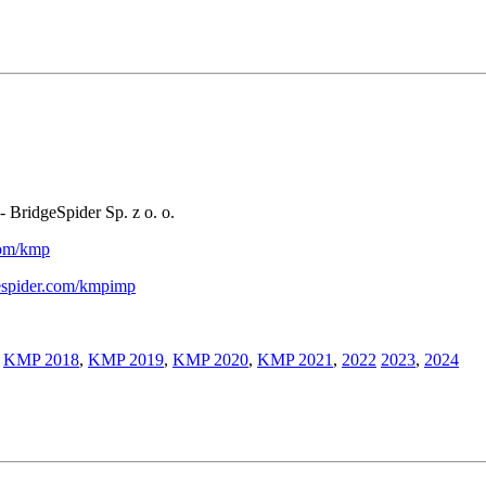
- BridgeSpider Sp. z o. o.
.com/kmp
gespider.com/kmpimp
,
KMP 2018
,
KMP 2019
,
KMP 2020
,
KMP 2021
,
2022
2023
,
2024