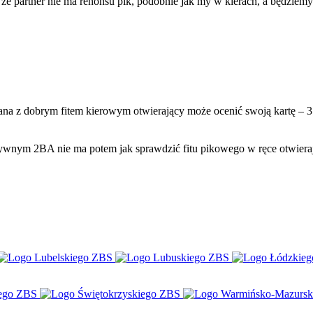
że partner nie ma renonsu pik, podobnie jak my w kierach, a będziemy 
ana z dobrym fitem kierowym otwierający może ocenić swoją kartę – 3
tywnym 2BA nie ma potem jak sprawdzić fitu pikowego w ręce otwiera