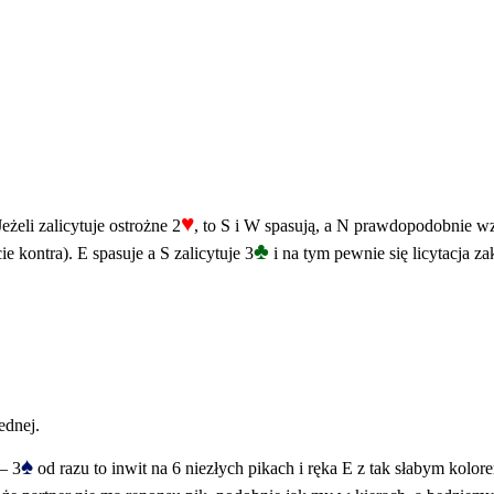
♥
żeli zalicytuje ostrożne 2
, to S i W spasują, a N prawdopodobnie w
♣
ontra). E spasuje a S zalicytuje 3
i na tym pewnie się licytacja z
ednej.
♠
 – 3
od razu to inwit na 6 niezłych pikach i ręka E z tak słabym kolo