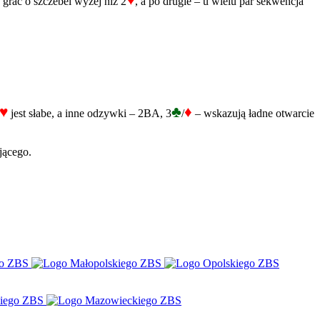
♥
grać o szczebel wyżej niż 2
, a po drugie – u wielu par sekwencja
♥
♣
♦
jest słabe, a inne odzywki – 2BA, 3
/
– wskazują ładne otwarcie
jącego.