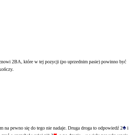
znowi 2BA, które w tej pozycji (po uprzednim pasie) powinno być
akończy.
♠
rem na pewno się do tego nie nadaje. Druga droga to odpowiedź 2
i