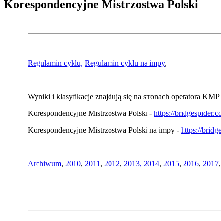
Korespondencyjne Mistrzostwa Polski
Regulamin cyklu,
Regulamin cyklu na impy
,
Wyniki i klasyfikacje znajdują się na stronach operatora KMP 
Korespondencyjne Mistrzostwa Polski -
https://bridgespider
Korespondencyjne Mistrzostwa Polski na impy -
https://brid
Archiwum
,
2010
,
2011
,
2012
,
2013,
2014
,
2015
,
2016
,
2017