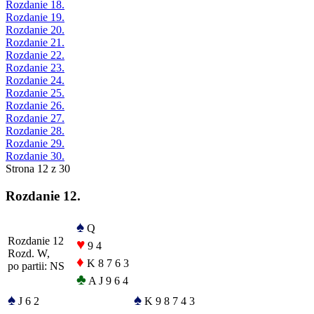
Rozdanie 18.
Rozdanie 19.
Rozdanie 20.
Rozdanie 21.
Rozdanie 22.
Rozdanie 23.
Rozdanie 24.
Rozdanie 25.
Rozdanie 26.
Rozdanie 27.
Rozdanie 28.
Rozdanie 29.
Rozdanie 30.
Strona 12 z 30
Rozdanie 12.
♠
Q
Rozdanie 12
♥
9 4
Rozd. W,
♦
K 8 7 6 3
po partii: NS
♣
A J 9 6 4
♠
♠
J 6 2
K 9 8 7 4 3