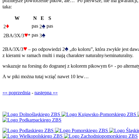
późniejsze powtórzenie pików, ale… Po pierwsze, nie ma gwarancji, 
taka:
W
N
E
S
♦
♠
pas
pas
2
2
♥
♠
pas
2BA/3X/3
*
3
♥
♠
2BA/3X/3
– po odpowiedzi 2
„do koloru”, która zwykle jest daw
z kierami w ramach multi i mają charakter naturalny/seminaturalny.
wskazuje na forsing do dogranej z kolorem pikowym 6+ - po alterna
A w piki można tutaj wziąć nawet 10 lew…
«« poprzednia
-
następna »»