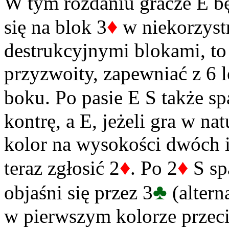
W tym rozdaniu gracze E bę
♦
się na blok 3
w niekorzystn
destrukcyjnymi blokami, to 
przyzwoity, zapewniać z 6 l
boku. Po pasie E S także s
kontrę, a E, jeżeli gra w n
kolor na wysokości dwóch i
♦
♦
teraz zgłosić 2
. Po 2
S sp
♣
objaśni się przez 3
(altern
w pierwszym kolorze przec