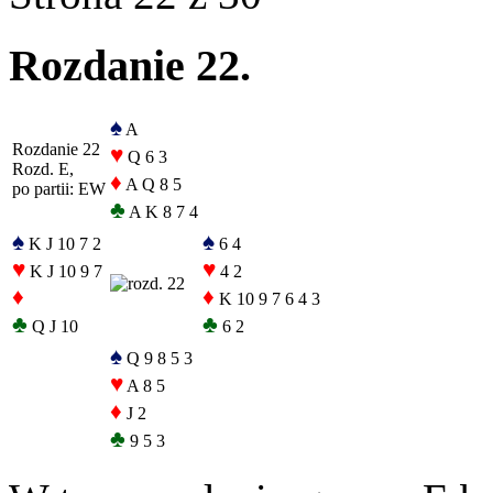
Rozdanie 22.
♠
A
Rozdanie 22
♥
Q 6 3
Rozd. E,
♦
A Q 8 5
po partii: EW
♣
A K 8 7 4
♠
♠
K J 10 7 2
6 4
♥
♥
K J 10 9 7
4 2
♦
♦
K 10 9 7 6 4 3
♣
♣
Q J 10
6 2
♠
Q 9 8 5 3
♥
A 8 5
♦
J 2
♣
9 5 3