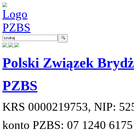
Polski Związek Bryd
PZBS
KRS
0000219753
, NIP:
52
konto PZBS:
07 1240 6175