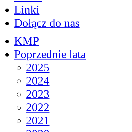
Linki
Dołącz do nas
KMP
Poprzednie lata
2025
2024
2023
2022
2021