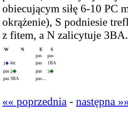
obiecującym siłę 6-10 PC m
okrążenie), S podniesie tref
z fitem, a N zalicytuje 3BA.
W
N
E
S
pas
pas
♠
ktr.
pas
1BA
1
♣
♣
pas
pas
2
3
pas
3BA
pas…
«« poprzednia
-
następna »