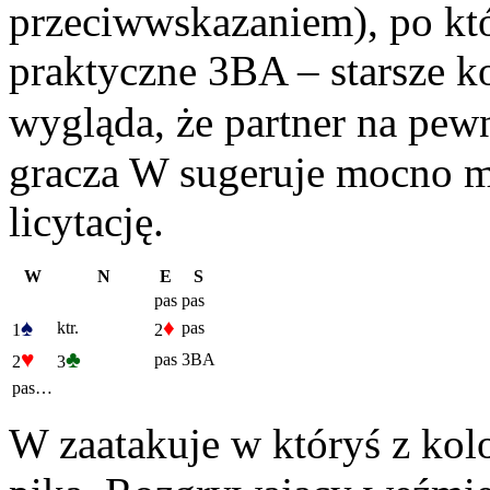
przeciwwskazaniem), po któ
praktyczne 3BA – starsze kol
wygląda, że partner na pew
gracza W sugeruje mocno m
licytację.
W
N
E
S
pas
pas
♠
♦
ktr.
pas
1
2
♥
♣
pas
3BA
2
3
pas…
W zaatakuje w któryś z kol