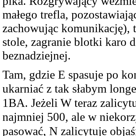
pika. Rozgrywający weźmie 
małego trefla, pozostawiają
zachowując komunikację), to
stole, zagranie blotki karo
beznadziejnej.
Tam, gdzie E spasuje po ko
ukarniać z tak słabym lon
1BA. Jeżeli W teraz zalicyt
najmniej 500, ale w niekor
pasować, N zalicytuje objaś