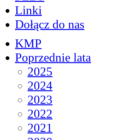
Linki
Dołącz do nas
KMP
Poprzednie lata
2025
2024
2023
2022
2021