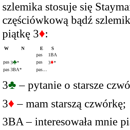
szlemika stosuje się Staym
częściówkową bądź szlemiko
♦
piątkę 3
:
W
N
E
S
pas
1BA
♣
♦
pas
pas
3
*
3
*
pas
3BA*
pas…
♣
3
– pytanie o starsze czwór
♦
3
– mam starszą czwórkę;
3BA – interesowała mnie pi