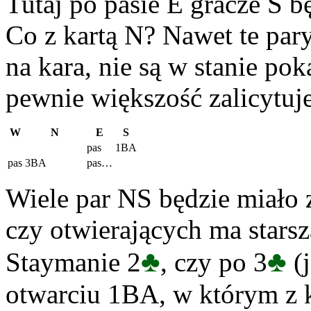
Tutaj po pasie E gracze S 
Co z kartą N? Nawet te pary
na kara, nie są w stanie pok
pewnie większość zalicytuj
W
N
E
S
pas
1BA
pas
3BA
pas…
Wiele par NS będzie miało 
czy otwierających ma stars
♣
♣
Staymanie 2
, czy po 3
(j
otwarciu 1BA, w którym z 