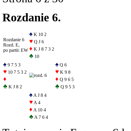
Rozdanie 6.
♠
K 10 2
Rozdanie 6
♥
Q J 6
Rozd. E,
♦
K J 8 7 3 2
po partii: EW
♣
10
♠
♠
9 7 5 3
Q 6
♥
♥
10 7 5 3 2
K 9 8
♦
♦
Q 9 6 5
♣
♣
K J 8 2
Q 9 5 3
♠
A J 8 4
♥
A 4
♦
A 10 4
♣
A 7 6 4