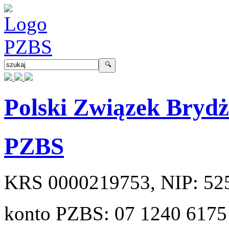
Polski Związek Bryd
PZBS
KRS
0000219753
, NIP:
52
konto PZBS:
07 1240 6175