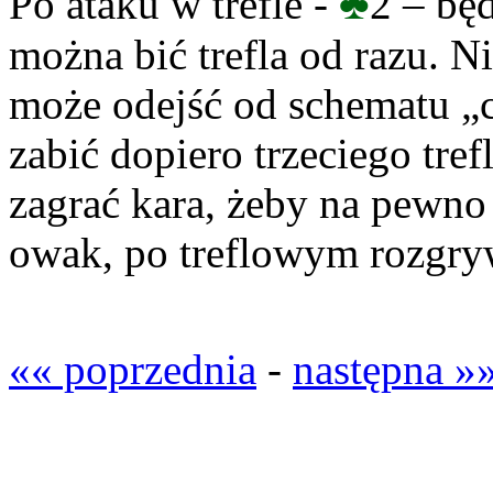
♣
Po ataku w trefle -
2 – będ
można bić trefla od razu. N
może odejść od schematu „cz
zabić dopiero trzeciego tre
zagrać kara, żeby na pewno
owak, po treflowym rozgry
«« poprzednia
-
następna »