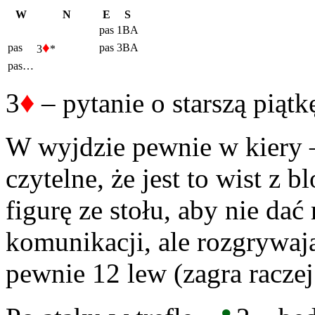
W
N
E
S
pas
1BA
♦
pas
pas
3BA
3
*
pas…
♦
3
– pytanie o starszą piątk
W wyjdzie pewnie w kiery – 
czytelne, że jest to wist z b
figurę ze stołu, aby nie d
komunikacji, ale rozgrywaj
pewnie 12 lew (zagra raczej 