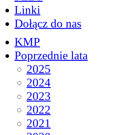
Linki
Dołącz do nas
KMP
Poprzednie lata
2025
2024
2023
2022
2021