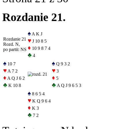
Rozdanie 21.
♠
A K J
Rozdanie 21
♥
J 10 8 5
Rozd. N,
♦
10 9 8 7 4
po partii: NS
♣
4
♠
♠
10 7
Q 9 3 2
♥
♥
A 7 2
3
♦
♦
A Q J 6 2
5
♣
♣
K 10 8
A Q J 9 6 5 3
♠
8 6 5 4
♥
K Q 9 6 4
♦
K 3
♣
7 2