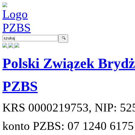
Polski Związek Bryd
PZBS
KRS
0000219753
, NIP:
52
konto PZBS:
07 1240 6175