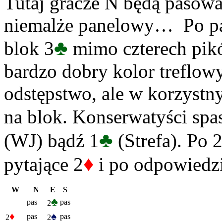
Tutaj gracze N będą pasować
niemalże panelowy… Po par
♣
blok 3
mimo czterech pikó
bardzo dobry kolor treflow
odstępstwo, ale w korzystny
na blok. Konserwatyści spa
♣
(WJ) bądź 1
(Strefa). Po 
♦
pytające 2
i po odpowiedz
W
N
E
S
♣
pas
pas
2
♦
♠
pas
pas
2
2