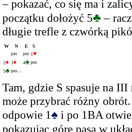
– pokazać, co się ma i zali
♣
początku dołożyć 5
– racz
długie trefle z czwórką pi
W
N
E
S
♥
pas
pas
1
♦
♦
♣
pas
2
3
4
♣
pas…
5
Tam, gdzie S spasuje na III
może przybrać różny obrót.
♠
odpowie 1
i po 1BA otwier
pokazując górę pasa w ukła