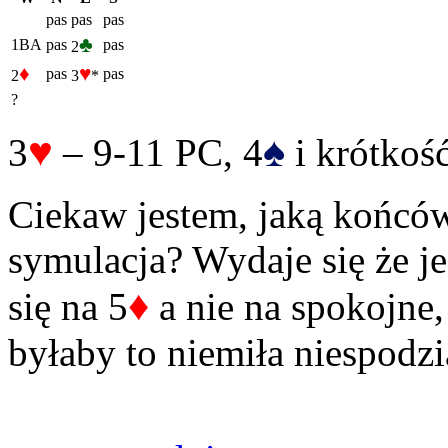
pas
pas
pas
♣
1BA
pas
pas
2
♦
♥
pas
pas
2
3
*
?
♥
♠
3
– 9-11 PC, 4
i krótkość
Ciekaw jestem, jaką końcó
symulacja? Wydaje się że j
♦
się na 5
a nie na spokojne,
byłaby to niemiła niespodzi