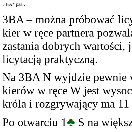
3BA*
pas…
3BA – można próbować licyt
kier w ręce partnera pozwal
zastania dobrych wartości, 
licytacją praktyczną.
Na 3BA N wyjdzie pewnie w 
kierów w ręce W jest wyso
króla i rozgrywający ma 11
♣
Po otwarciu 1
S na większ