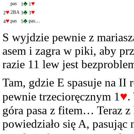
♣
♥
pas
1
1
♥
♣
♥
2BA
2
3
3
♥
♣
pas
pas…
4
5
S wyjdzie pewnie z mariasz
asem i zagra w piki, aby p
razie 11 lew jest bezprobl
Tam, gdzie E spasuje na II 
♥
pewnie trzecioręcznym 1
.
góra pasa z fitem… Teraz z k
powiedziało się A, pasując 