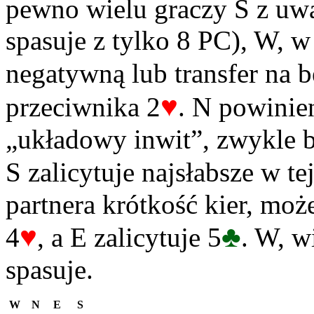
pewno wielu graczy S z uwa
spasuje z tylko 8 PC), W, w
negatywną lub transfer na b
♥
przeciwnika 2
. N powinie
„układowy inwit”, zwykle b
S zalicytuje najsłabsze w te
partnera krótkość kier, moż
♥
♣
4
, a E zalicytuje 5
. W, w
spasuje.
W
N
E
S