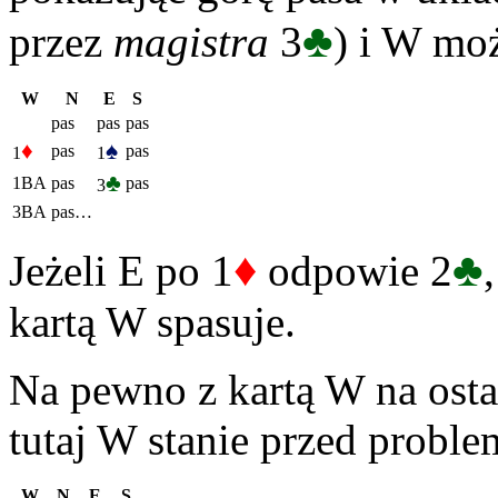
♣
przez
magistra
3
) i W mo
W
N
E
S
pas
pas
pas
♦
♠
pas
pas
1
1
♣
1BA
pas
pas
3
3BA
pas…
♦
♣
Jeżeli E po 1
odpowie 2
kartą W spasuje.
Na pewno z kartą W na ostat
tutaj W stanie przed probl
W
N
E
S