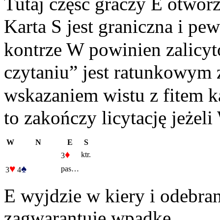
Tutaj część graczy E otwo
Karta S jest graniczna i pe
kontrze W powinien zalicy
czytaniu” jest ratunkowym 
wskazaniem wistu z fitem ka
to zakończy licytację jeżel
W
N
E
S
♦
ktr.
3
♥
♠
pas…
3
4
E wyjdzie w kiery i odebra
zagwarantuje wpadkę.