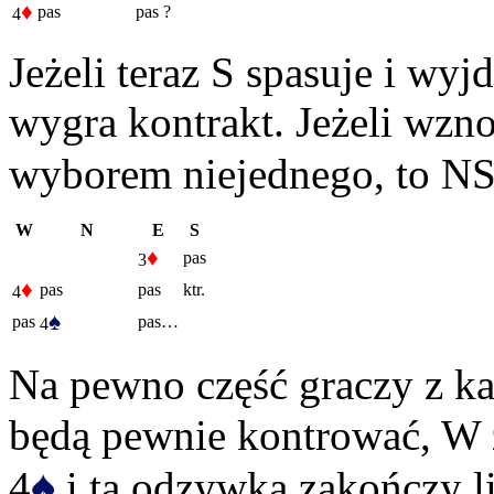
♦
pas
pas
?
4
Jeżeli teraz S spasuje i wyj
wygra kontrakt. Jeżeli wzn
wyborem niejednego, to NS
W
N
E
S
♦
pas
3
♦
pas
pas
ktr.
4
♠
pas
pas…
4
Na pewno część graczy z ka
będą pewnie kontrować, W zg
♠
4
i ta odzywka zakończy li