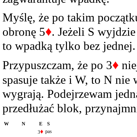
Myślę, że po takim początk
♦
obronę 5
. Jeżeli S wyjdzi
to wpadką tylko bez jednej.
♦
Przypuszczam, że po 3
nie
spasuje także i W, to N nie
wygrają. Podejrzewam jedn
przedłużać blok, przynajmn
W
N
E
S
♦
pas
3