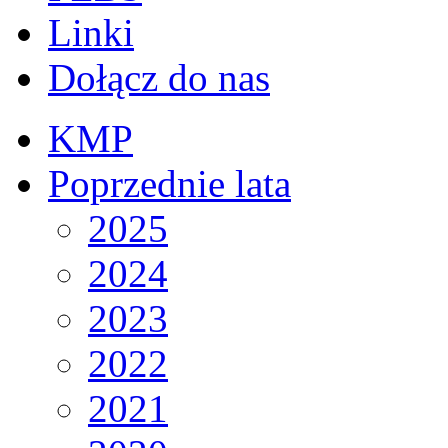
Linki
Dołącz do nas
KMP
Poprzednie lata
2025
2024
2023
2022
2021