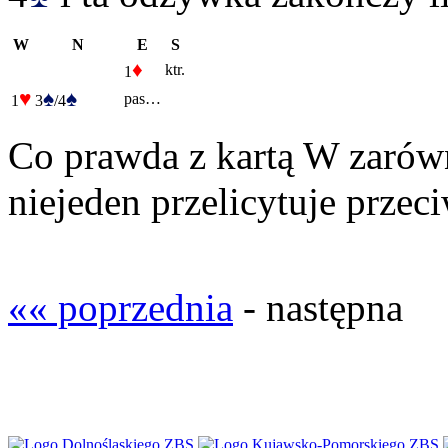
W
N
E
S
♦
ktr.
1
♥
♠
♠
pas…
1
3
/4
Co prawda z kartą W zarów
niejeden przelicytuje prze
«« poprzednia
- następna