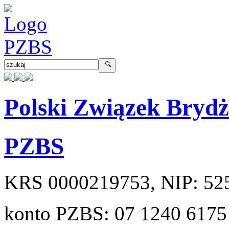
Polski Związek Bryd
PZBS
KRS
0000219753
, NIP:
52
konto PZBS:
07 1240 6175