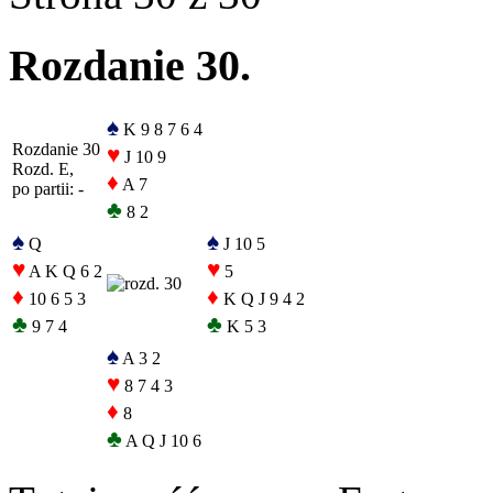
Rozdanie 30.
♠
K 9 8 7 6 4
Rozdanie 30
♥
J 10 9
Rozd. E,
♦
A 7
po partii: -
♣
8 2
♠
♠
Q
J 10 5
♥
♥
A K Q 6 2
5
♦
♦
10 6 5 3
K Q J 9 4 2
♣
♣
9 7 4
K 5 3
♠
A 3 2
♥
8 7 4 3
♦
8
♣
A Q J 10 6