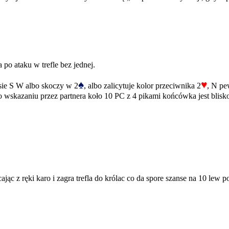
 po ataku w trefle bez jednej.
♠
♥
sie S W albo skoczy w 2
, albo zalicytuje kolor przeciwnika 2
, N pe
wskazaniu przez partnera koło 10 PC z 4 pikami końcówka jest blisk
c z ręki karo i zagra trefla do królac co da spore szanse na 10 lew po