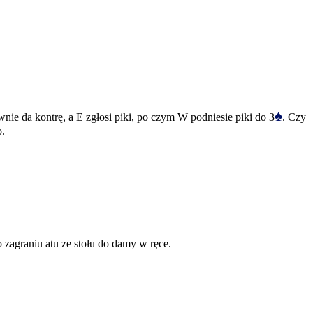
♠
wnie da kontrę, a E zgłosi piki, po czym W podniesie piki do 3
. Czy
o.
 zagraniu atu ze stołu do damy w ręce.