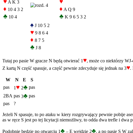
♥
♥
A K 3
♦
♦
10 4 3 2
A Q 9
♣
♣
10 4
K 9 6 5 3 2
♠
J 10 5 2
♥
9 8 6 4
♦
8 7 5
♣
J 8
♥
Tutaj po pasie W gracze N będą otwierać 1
, może co niektórzy WJ
♥
Z kartą N część spasuje, a część pewnie zdecyduje się jednak na 3
.
W
N
E
S
♥
♣
pas
pas
1
2
♣
2BA
pas
pas
3
pas
?
Jeżeli N spasuje, to po ataku w kiery rozgrywający pewnie pobije asem
as w ręce S jest po tej licytacji niemożliwy, to odda dwa trefle i dwa p
♣
♣
Podobnie będzie po otwarciu 1
– E wejdzie 2
, a po pasie S W za