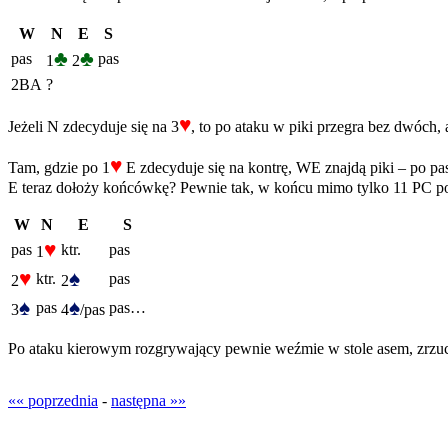
W
N
E
S
♣
♣
pas
pas
1
2
2BA
?
♥
Jeżeli N zdecyduje się na 3
, to po ataku w piki przegra bez dwóch, a
♥
Tam, gdzie po 1
E zdecyduje się na kontrę, WE znajdą piki – po pa
E teraz dołoży końcówkę? Pewnie tak, w końcu mimo tylko 11 PC po 
W
N
E
S
♥
pas
ktr.
pas
1
♥
♠
ktr.
pas
2
2
♠
♠
pas
pas…
3
4
/pas
Po ataku kierowym rozgrywający pewnie weźmie w stole asem, zrzucają
«« poprzednia
-
następna »»