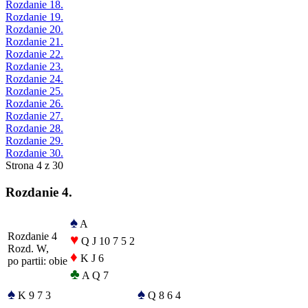
Rozdanie 18.
Rozdanie 19.
Rozdanie 20.
Rozdanie 21.
Rozdanie 22.
Rozdanie 23.
Rozdanie 24.
Rozdanie 25.
Rozdanie 26.
Rozdanie 27.
Rozdanie 28.
Rozdanie 29.
Rozdanie 30.
Strona 4 z 30
Rozdanie 4.
♠
A
Rozdanie 4
♥
Q J 10 7 5 2
Rozd. W,
♦
K J 6
po partii: obie
♣
A Q 7
♠
♠
K 9 7 3
Q 8 6 4