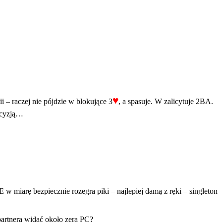
♥
tii – raczej nie pójdzie w blokujące 3
, a spasuje. W zalicytuje 2BA.
ecyzją…
E w miarę bezpiecznie rozegra piki – najlepiej damą z ręki – singleton
 partnera widać około zera PC?