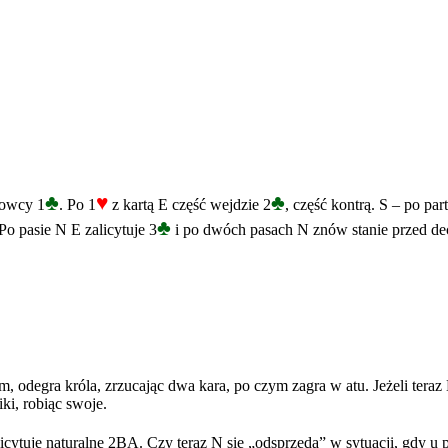
♣
♥
♣
-owcy 1
. Po 1
z kartą E część wejdzie 2
, część kontrą. S – po par
♣
 Po pasie N E zalicytuje 3
i po dwóch pasach N znów stanie przed d
, odegra króla, zrzucając dwa kara, po czym zagra w atu. Jeżeli teraz 
iki, robiąc swoje.
licytuje naturalne 2BA. Czy teraz N się „odsprzeda” w sytuacji, gdy u