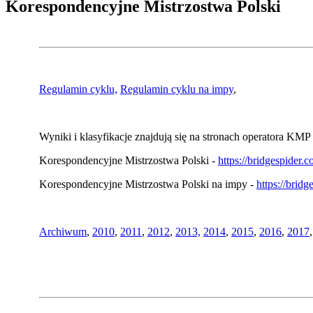
Korespondencyjne Mistrzostwa Polski
Regulamin cyklu,
Regulamin cyklu na impy
,
Wyniki i klasyfikacje znajdują się na stronach operatora KMP 
Korespondencyjne Mistrzostwa Polski -
https://bridgespider
Korespondencyjne Mistrzostwa Polski na impy -
https://brid
Archiwum
,
2010
,
2011
,
2012
,
2013,
2014
,
2015
,
2016
,
2017