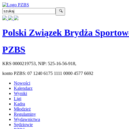
Polski Związek Brydża Sportow
PZBS
KRS
0000219753
, NIP:
525-16-56-918
,
konto PZBS:
07 1240 6175 1111 0000 4577 6692
Nowości
Kalendarz
Wyniki
Ligi
Kadra
Młodzież
Regulaminy
Wydawnictwa
Sędziowie