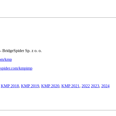
- BridgeSpider Sp. z o. o.
.com/kmp
gespider.com/kmpimp
,
KMP 2018
,
KMP 2019
,
KMP 2020
,
KMP 2021
,
2022
2023
,
2024