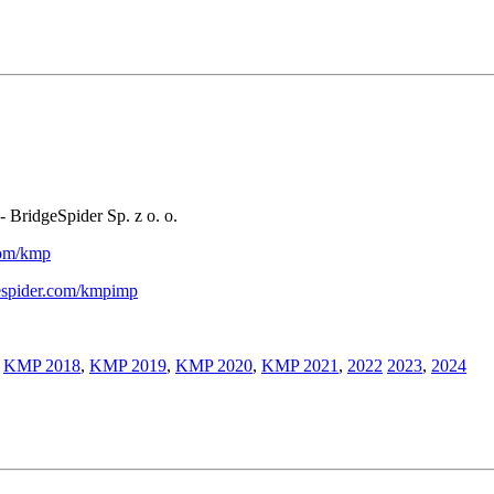
- BridgeSpider Sp. z o. o.
.com/kmp
gespider.com/kmpimp
,
KMP 2018
,
KMP 2019
,
KMP 2020
,
KMP 2021
,
2022
2023
,
2024