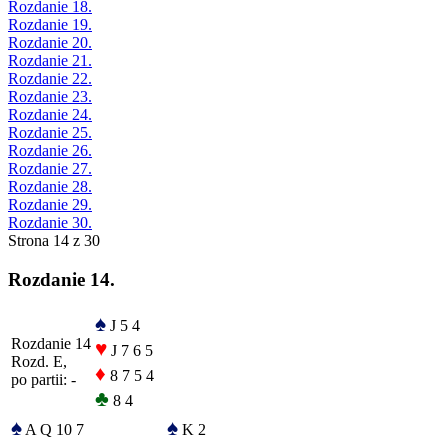
Rozdanie 18.
Rozdanie 19.
Rozdanie 20.
Rozdanie 21.
Rozdanie 22.
Rozdanie 23.
Rozdanie 24.
Rozdanie 25.
Rozdanie 26.
Rozdanie 27.
Rozdanie 28.
Rozdanie 29.
Rozdanie 30.
Strona 14 z 30
Rozdanie 14.
♠
J 5 4
Rozdanie 14
♥
J 7 6 5
Rozd. E,
♦
8 7 5 4
po partii: -
♣
8 4
♠
♠
A Q 10 7
K 2