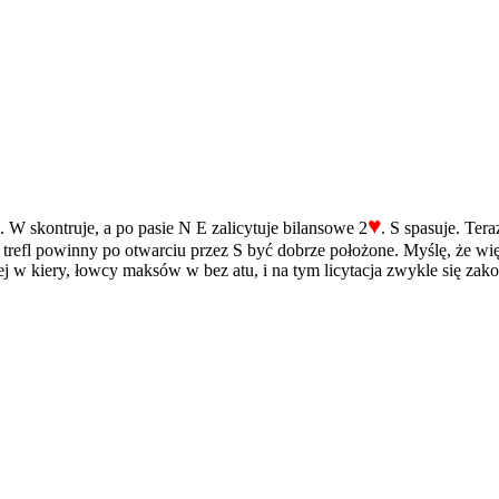
♥
. W skontruje, a po pasie N E zalicytuje bilansowe 2
. S spasuje. Te
s trefl powinny po otwarciu przez S być dobrze położone. Myślę, że wi
zej w kiery, łowcy maksów w bez atu, i na tym licytacja zwykle się zak