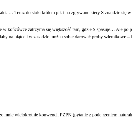
aleta… Teraz do stołu królem pik i na zgrywane kiery S znajdzie się 
 w końcówce zatrzyma się większość tam, gdzie S spasuje… Ale po pas
słaby na piątce i w zasadzie można sobie darować próby szlemikowe – 
 mnie wielokrotnie konwencji PZPN (pytanie z podejrzeniem naturalno