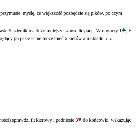
w przymusie, myślę, że większość pozbędzie się pików, po czym
♣
ie S szlemik ma dużo mniejsze szanse licytacji. W otworzy 1
, E
będący po pasie E nie może mieć 6 kierów ani układu 5-5.
♥
ści) sprawdzi fit kierowy i podniesie 3
do końcówki, wskazując