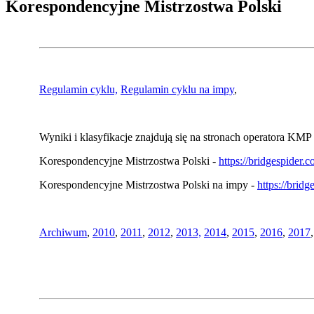
Korespondencyjne Mistrzostwa Polski
Regulamin cyklu,
Regulamin cyklu na impy
,
Wyniki i klasyfikacje znajdują się na stronach operatora KMP 
Korespondencyjne Mistrzostwa Polski -
https://bridgespider
Korespondencyjne Mistrzostwa Polski na impy -
https://brid
Archiwum
,
2010
,
2011
,
2012
,
2013,
2014
,
2015
,
2016
,
2017