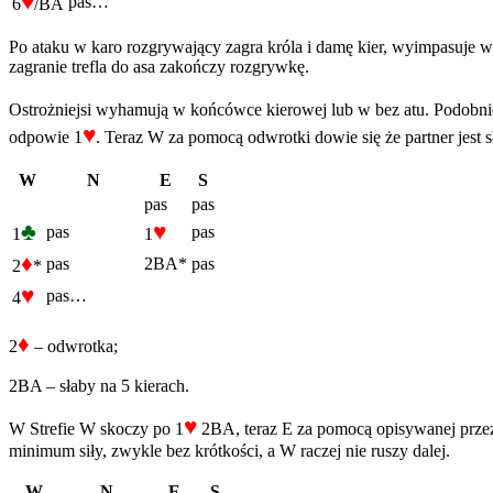
♥
pas…
6
/BA
Po ataku w karo rozgrywający zagra króla i damę kier, wyimpasuje w
zagranie trefla do asa zakończy rozgrywkę.
Ostrożniejsi wyhamują w końcówce kierowej lub w bez atu. Podobnie
♥
odpowie 1
. Teraz W za pomocą odwrotki dowie się że partner jest 
W
N
E
S
pas
pas
♣
♥
pas
pas
1
1
♦
pas
2BA*
pas
2
*
♥
pas…
4
♦
2
– odwrotka;
2BA – słaby na 5 kierach.
♥
W Strefie W skoczy po 1
2BA, teraz E za pomocą opisywanej przeze
minimum siły, zwykle bez krótkości, a W raczej nie ruszy dalej.
W
N
E
S