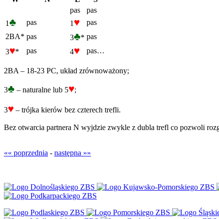
pas
pas
♣
♥
pas
pas
1
1
♣
2BA*
pas
pas
3
*
♥
♥
pas
pas…
3
*
4
2BA – 18-23 PC, układ zrównoważony;
♣
♥
3
– naturalne lub 5
;
♥
3
– trójka kierów bez czterech trefli.
Bez otwarcia partnera N wyjdzie zwykle z dubla trefl co pozwoli roz
«« poprzednia
-
następna »»