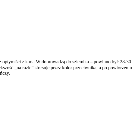
raz optymiści z kartą W doprowadzą do szlemika – powinno być 28-30
ększość „na razie” sforsuje przez kolor przeciwnika, a po powtórzeniu
ończy.