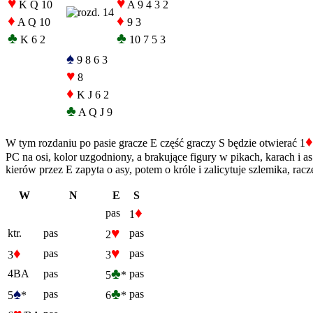
♥
♥
K Q 10
A 9 4 3 2
♦
♦
A Q 10
9 3
♣
♣
K 6 2
10 7 5 3
♠
9 8 6 3
♥
8
♦
K J 6 2
♣
A Q J 9
♦
W tym rozdaniu po pasie gracze E część graczy S będzie otwierać 1
PC na osi, kolor uzgodniony, a brakujące figury w pikach, karach i a
kierów przez E zapyta o asy, potem o króle i zalicytuje szlemika, rac
W
N
E
S
♦
pas
1
♥
ktr.
pas
pas
2
♦
♥
pas
pas
3
3
♣
4BA
pas
pas
5
*
♠
♣
pas
pas
5
*
6
*