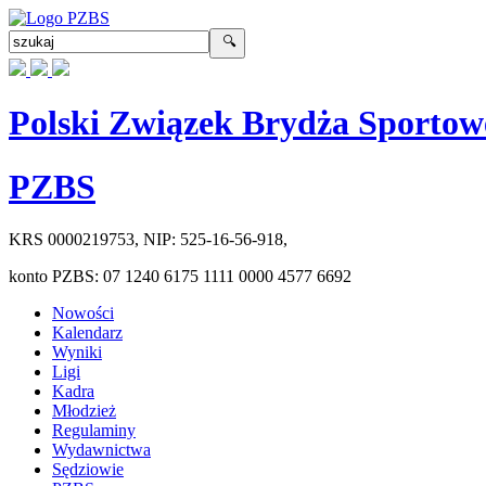
Polski Związek Brydża Sportow
PZBS
KRS
0000219753
, NIP:
525-16-56-918
,
konto PZBS:
07 1240 6175 1111 0000 4577 6692
Nowości
Kalendarz
Wyniki
Ligi
Kadra
Młodzież
Regulaminy
Wydawnictwa
Sędziowie