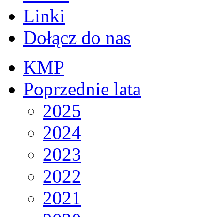
Linki
Dołącz do nas
KMP
Poprzednie lata
2025
2024
2023
2022
2021