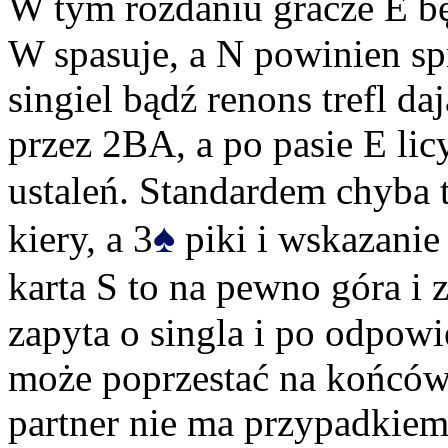
W tym rozdaniu gracze E b
W spasuje, a N powinien sp
singiel bądź renons trefl da
przez 2BA, a po pasie E lic
ustaleń. Standardem chyba t
♠
kiery, a 3
piki i wskazanie
karta S to na pewno góra i z
zapyta o singla i po odpow
może poprzestać na końcówc
partner nie ma przypadkiem a