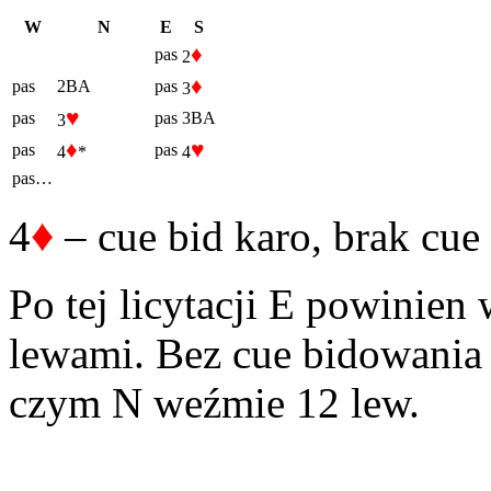
W
N
E
S
♦
pas
2
♦
pas
2BA
pas
3
♥
pas
pas
3BA
3
♦
♥
pas
pas
4
*
4
pas…
♦
4
– cue bid karo, brak cue
Po tej licytacji E powinien 
lewami. Bez cue bidowania
czym N weźmie 12 lew.