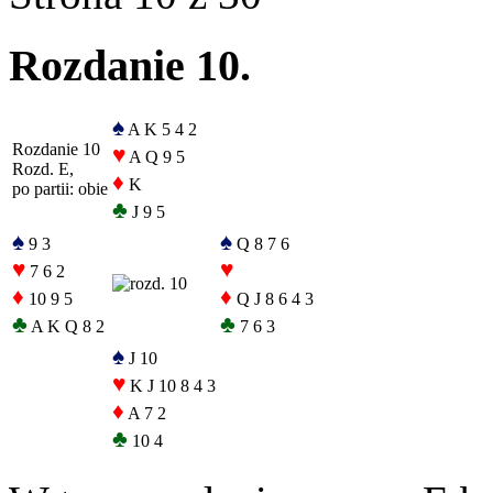
Rozdanie 10.
♠
A K 5 4 2
Rozdanie 10
♥
A Q 9 5
Rozd. E,
♦
K
po partii: obie
♣
J 9 5
♠
♠
9 3
Q 8 7 6
♥
♥
7 6 2
♦
♦
10 9 5
Q J 8 6 4 3
♣
♣
A K Q 8 2
7 6 3
♠
J 10
♥
K J 10 8 4 3
♦
A 7 2
♣
10 4