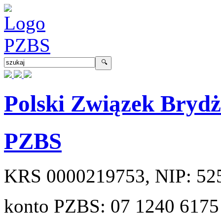
Polski Związek Bryd
PZBS
KRS
0000219753
, NIP:
52
konto PZBS:
07 1240 6175