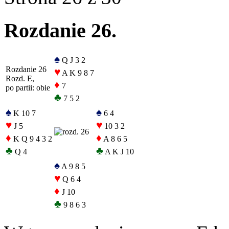
Rozdanie 26.
♠
Q J 3 2
Rozdanie 26
♥
A K 9 8 7
Rozd. E,
♦
7
po partii: obie
♣
7 5 2
♠
♠
K 10 7
6 4
♥
♥
J 5
10 3 2
♦
♦
K Q 9 4 3 2
A 8 6 5
♣
♣
Q 4
A K J 10
♠
A 9 8 5
♥
Q 6 4
♦
J 10
♣
9 8 6 3