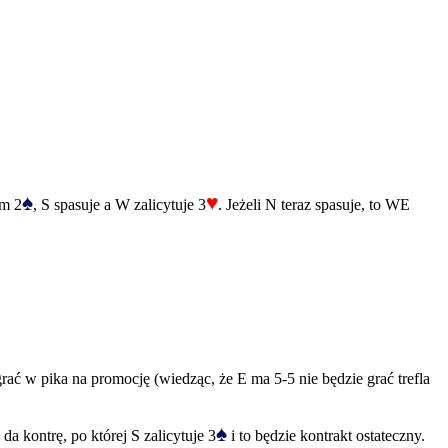
♠
♥
em 2
, S spasuje a W zalicytuje 3
. Jeżeli N teraz spasuje, to WE
agrać w pika na promocję (wiedząc, że E ma 5-5 nie będzie grać trefla
♠
da kontrę, po której S zalicytuje 3
i to będzie kontrakt ostateczny.