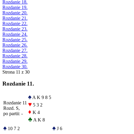
Rozdanie 18.
Rozdanie 19.
Rozdanie 20.
Rozdanie 21.
Rozdanie 22.
Rozdanie 23.
Rozdanie 24.
Rozdanie 25.
Rozdanie 26.
Rozdanie 27.
Rozdanie 28.
Rozdanie 29.
Rozdanie 30.
Strona 11 z 30
Rozdanie 11.
♠
A K 9 8 5
Rozdanie 11
♥
5 3 2
Rozd. S,
♦
K 4
po partii: -
♣
A K 8
♠
♠
10 7 2
J 6