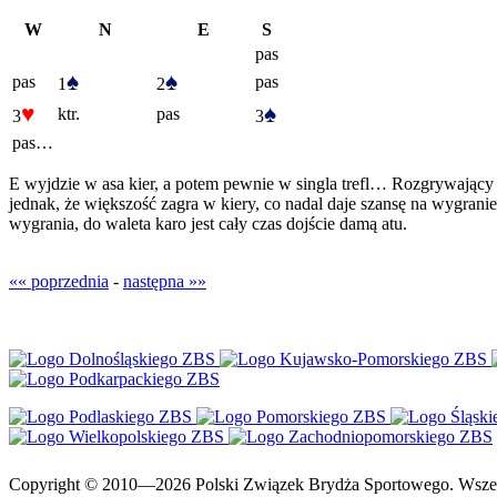
W
N
E
S
pas
♠
♠
pas
pas
1
2
♥
♠
ktr.
pas
3
3
pas…
E wyjdzie w asa kier, a potem pewnie w singla trefl… Rozgrywający
jednak, że większość zagra w kiery, co nadal daje szansę na wygranie. 
wygrania, do waleta karo jest cały czas dojście damą atu.
«« poprzednia
-
następna »»
Copyright © 2010—2026 Polski Związek Brydża Sportowego. Wszelki