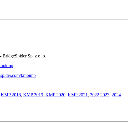
- BridgeSpider Sp. z o. o.
.com/kmp
gespider.com/kmpimp
,
KMP 2018
,
KMP 2019
,
KMP 2020
,
KMP 2021
,
2022
2023
,
2024