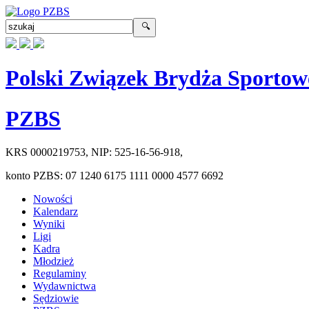
Polski Związek Brydża Sportow
PZBS
KRS
0000219753
, NIP:
525-16-56-918
,
konto PZBS:
07 1240 6175 1111 0000 4577 6692
Nowości
Kalendarz
Wyniki
Ligi
Kadra
Młodzież
Regulaminy
Wydawnictwa
Sędziowie