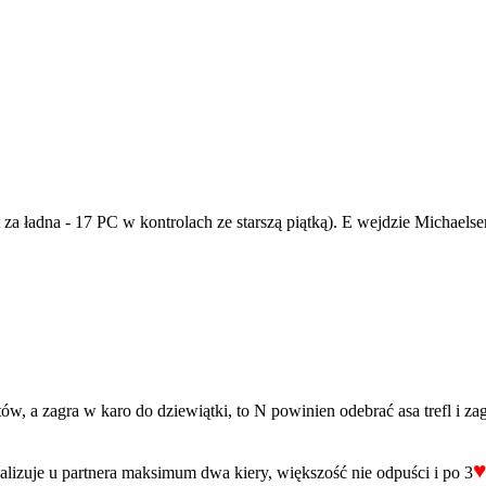
 za ładna - 17 PC w kontrolach ze starszą piątką). E wejdzie Michaels
utów, a zagra w karo do dziewiątki, to N powinien odebrać asa trefl i z
♥
okalizuje u partnera maksimum dwa kiery, większość nie odpuści i po 3