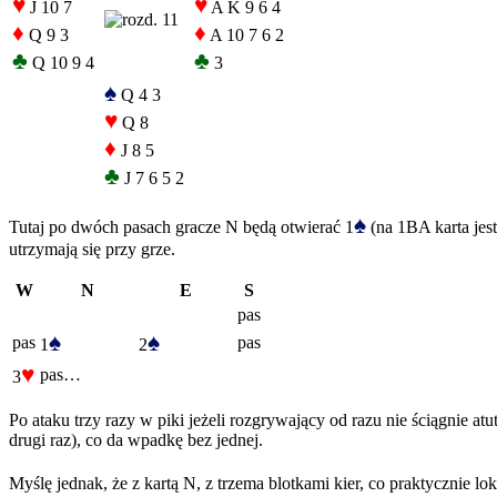
♥
♥
J 10 7
A K 9 6 4
♦
♦
Q 9 3
A 10 7 6 2
♣
♣
Q 10 9 4
3
♠
Q 4 3
♥
Q 8
♦
J 8 5
♣
J 7 6 5 2
♠
Tutaj po dwóch pasach gracze N będą otwierać 1
(na 1BA karta jest
utrzymają się przy grze.
W
N
E
S
pas
♠
♠
pas
pas
1
2
♥
pas…
3
Po ataku trzy razy w piki jeżeli rozgrywający od razu nie ściągnie at
drugi raz), co da wpadkę bez jednej.
Myślę jednak, że z kartą N, z trzema blotkami kier, co praktycznie l