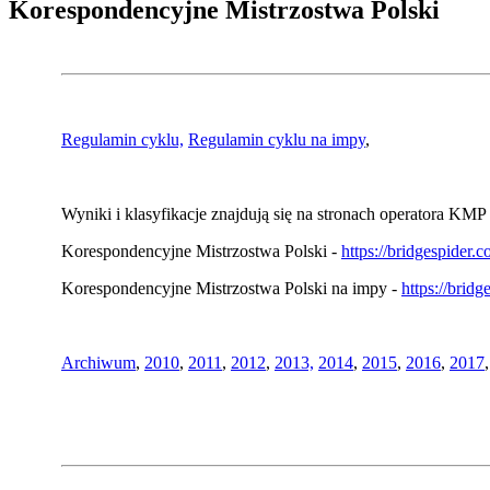
Korespondencyjne Mistrzostwa Polski
Regulamin cyklu,
Regulamin cyklu na impy
,
Wyniki i klasyfikacje znajdują się na stronach operatora KMP 
Korespondencyjne Mistrzostwa Polski -
https://bridgespider
Korespondencyjne Mistrzostwa Polski na impy -
https://brid
Archiwum
,
2010
,
2011
,
2012
,
2013,
2014
,
2015
,
2016
,
2017