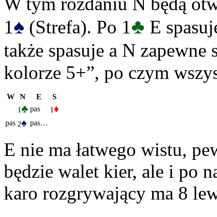
W tym rozdaniu N będą otw
♠
♣
1
(Strefa). Po 1
E spasuje
także spasuje a N zapewne 
kolorze 5+”, po czym wszys
W
N
E
S
♣
♦
pas
1
1
♠
pas
pas…
2
E nie ma łatwego wistu, p
będzie walet kier, ale i po
karo rozgrywający ma 8 lew