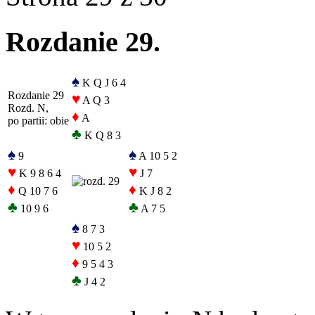
Rozdanie 29.
♠
K Q J 6 4
Rozdanie 29
♥
A Q 3
Rozd. N,
♦
A
po partii: obie
♣
K Q 8 3
♠
♠
9
A 10 5 2
♥
♥
K 9 8 6 4
J 7
♦
♦
Q 10 7 6
K J 8 2
♣
♣
10 9 6
A 7 5
♠
8 7 3
♥
10 5 2
♦
9 5 4 3
♣
J 4 2