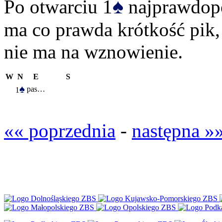
♠
Po otwarciu 1
najprawdopo
ma co prawda krótkość pik,
nie ma na wznowienie.
W
N
E
S
♠
pas…
1
«« poprzednia
-
następna »