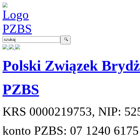
Polski Związek Bryd
PZBS
KRS
0000219753
, NIP:
52
konto PZBS:
07 1240 6175