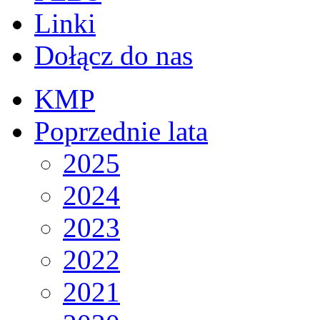
Linki
Dołącz do nas
KMP
Poprzednie lata
2025
2024
2023
2022
2021