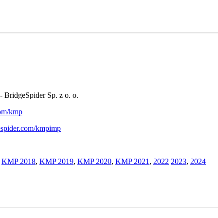
- BridgeSpider Sp. z o. o.
.com/kmp
gespider.com/kmpimp
,
KMP 2018
,
KMP 2019
,
KMP 2020
,
KMP 2021
,
2022
2023
,
2024