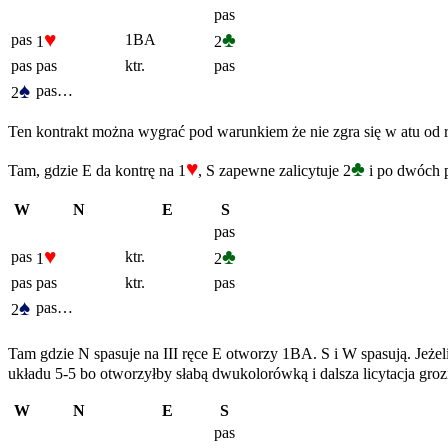
pas
♥
♣
pas
1BA
1
2
pas
pas
ktr.
pas
♠
pas…
2
Ten kontrakt można wygrać pod warunkiem że nie zgra się w atu od r
♥
♣
Tam, gdzie E da kontrę na 1
, S zapewne zalicytuje 2
i po dwóch p
W
N
E
S
pas
♥
♣
pas
ktr.
1
2
pas
pas
ktr.
pas
♠
pas…
2
Tam gdzie N spasuje na III ręce E otworzy 1BA. S i W spasują. Jeżeli
układu 5-5 bo otworzyłby słabą dwukolorówką i dalsza licytacja grozi 
W
N
E
S
pas