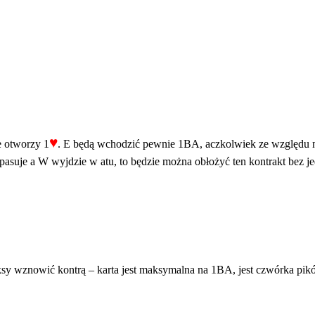
♥
e otworzy 1
. E będą wchodzić pewnie 1BA, aczkolwiek ze względu n
 spasuje a W wyjdzie w atu, to będzie można obłożyć ten kontrakt bez j
sy wznowić kontrą – karta jest maksymalna na 1BA, jest czwórka pików