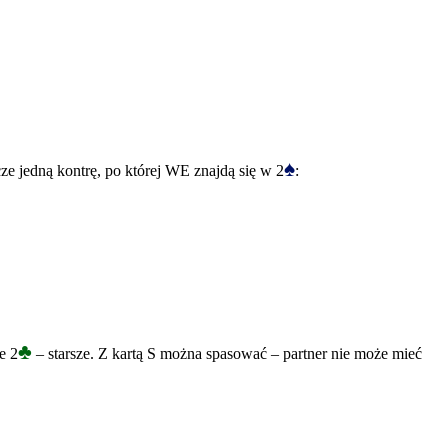
♠
ze jedną kontrę, po której WE znajdą się w 2
:
♣
e 2
– starsze. Z kartą S można spasować – partner nie może mieć