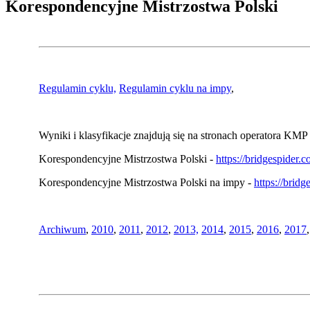
Korespondencyjne Mistrzostwa Polski
Regulamin cyklu,
Regulamin cyklu na impy
,
Wyniki i klasyfikacje znajdują się na stronach operatora KMP 
Korespondencyjne Mistrzostwa Polski -
https://bridgespider
Korespondencyjne Mistrzostwa Polski na impy -
https://brid
Archiwum
,
2010
,
2011
,
2012
,
2013,
2014
,
2015
,
2016
,
2017