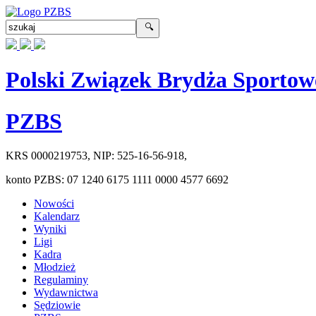
Polski Związek Brydża Sportow
PZBS
KRS
0000219753
, NIP:
525-16-56-918
,
konto PZBS:
07 1240 6175 1111 0000 4577 6692
Nowości
Kalendarz
Wyniki
Ligi
Kadra
Młodzież
Regulaminy
Wydawnictwa
Sędziowie