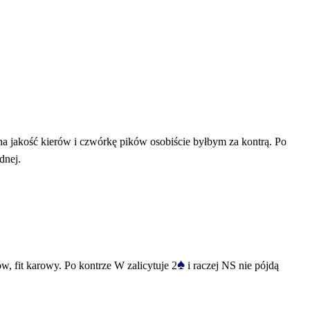
a jakość kierów i czwórkę pików osobiście byłbym za kontrą. Po
ednej.
♠
, fit karowy. Po kontrze W zalicytuje 2
i raczej NS nie pójdą