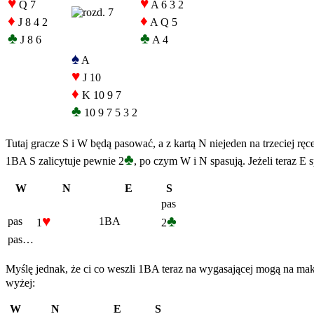
♥
♥
Q 7
A 6 3 2
♦
♦
J 8 4 2
A Q 5
♣
♣
J 8 6
A 4
♠
A
♥
J 10
♦
K 10 9 7
♣
10 9 7 5 3 2
Tutaj gracze S i W będą pasować, a z kartą N niejeden na trzeciej ręc
♣
1BA S zalicytuje pewnie 2
, po czym W i N spasują. Jeżeli teraz E
W
N
E
S
pas
♥
♣
pas
1BA
1
2
pas…
Myślę jednak, że ci co weszli 1BA teraz na wygasającej mogą na mak
wyżej:
W
N
E
S