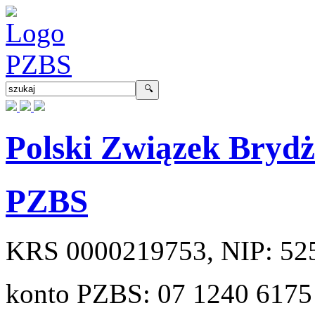
Polski Związek Bryd
PZBS
KRS
0000219753
, NIP:
52
konto PZBS:
07 1240 6175