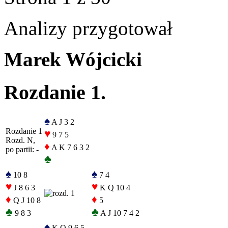
Analizy przygotował
Marek Wójcicki
Rozdanie 1.
♠
A J 3 2
Rozdanie 1
♥
9 7 5
Rozd. N,
♦
A K 7 6 3 2
po partii: -
♣
♠
♠
10 8
7 4
♥
♥
J 8 6 3
K Q 10 4
♦
♦
Q J 10 8
5
♣
♣
9 8 3
A J 10 7 4 2
♠
K Q 9 6 5