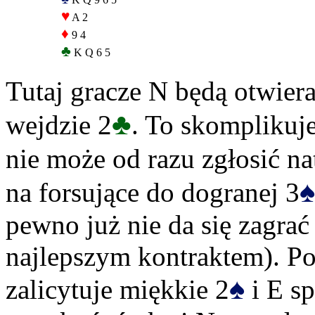
♥
A 2
♦
9 4
♣
K Q 6 5
Tutaj gracze N będą otwier
♣
wejdzie 2
. To skomplikuje
nie może od razu zgłosić na
♠
na forsujące do dogranej 3
pewno już nie da się zagrać
najlepszym kontraktem). Po 
♠
zalicytuje miękkie 2
i E sp