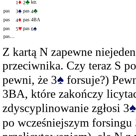
♦
♣
ktr.
1
2
♠
♣
pas
pas
3
4
♦
pas
pas
4BA
4
♥
♠
pas
pas
5
6
pas…
Z kartą N zapewne niejeden 
przeciwnika. Czy teraz S po
♠
pewni, że 3
forsuje?) Pewn
3BA, które zakończy licytacj
♠
zdyscyplinowanie zgłosi 3
po wcześniejszym forsingu