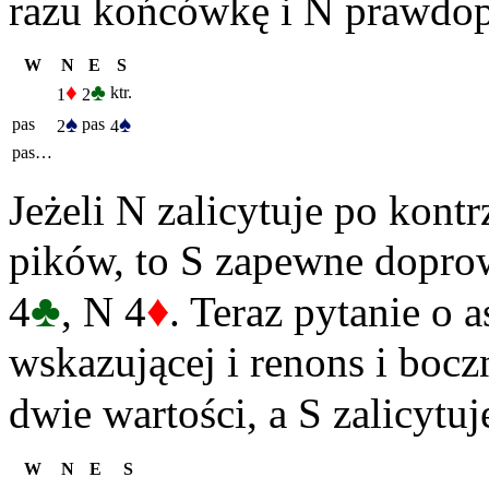
razu końcówkę i N prawdop
W
N
E
S
♦
♣
ktr.
1
2
♠
♠
pas
pas
2
4
pas…
Jeżeli N zalicytuje po kontr
pików, to S zapewne doprow
♣
♦
4
, N 4
. Teraz pytanie o 
wskazującej i renons i boc
dwie wartości, a S zalicytuj
W
N
E
S