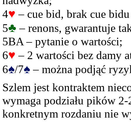
nadwyżka;
♥
4
– cue bid, brak cue bidu
♣
5
– renons, gwarantuje tak
5BA – pytanie o wartości;
♥
6
– 2 wartości bez damy a
♠
♠
6
/7
– można podjąć ryzyk
Szlem jest kontraktem nieco
wymaga podziału pików 2-2 
konkretnym rozdaniu nie w