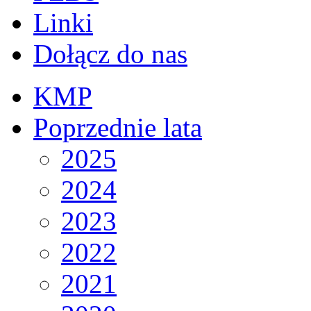
Linki
Dołącz do nas
KMP
Poprzednie lata
2025
2024
2023
2022
2021