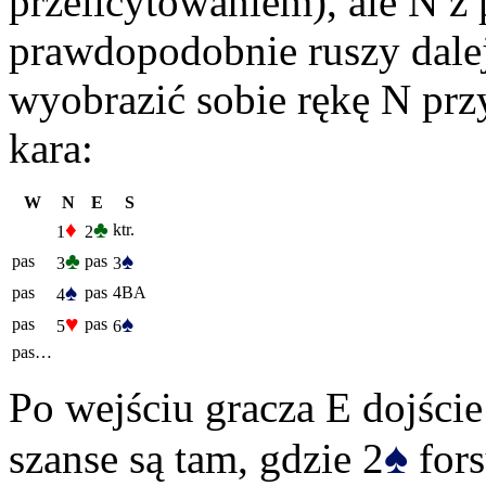
przelicytowaniem), ale N z 
prawdopodobnie ruszy dale
wyobrazić sobie rękę N prz
kara:
W
N
E
S
♦
♣
ktr.
1
2
♣
♠
pas
pas
3
3
♠
pas
pas
4BA
4
♥
♠
pas
pas
5
6
pas…
Po wejściu gracza E dojście
♠
szanse są tam, gdzie 2
fors