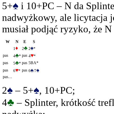
♠
5+
i 10+PC – N da Splinte
nadwyżkowy, ale licytacja j
musiał podjąć ryzyko, że N
W
N
E
S
♦
♣
♠
1
2
2
*
♣
♥
pas
pas
4
*
4
*
♣
pas
pas
5BA*
5
*
♥
♠
♠
pas
pas
6
*
6
/7
pas…
♠
♠
2
– 5+
, 10+PC;
♣
4
– Splinter, krótkość tref