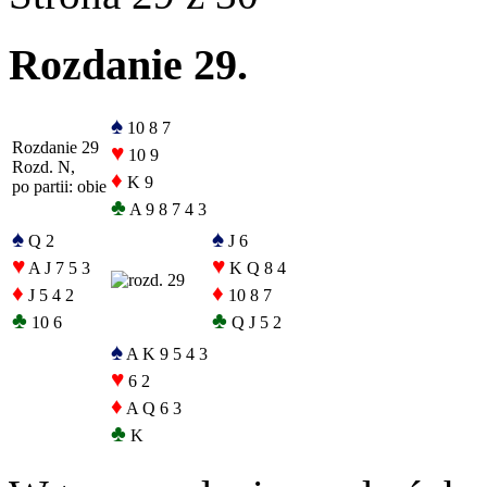
Rozdanie 29.
♠
10 8 7
Rozdanie 29
♥
10 9
Rozd. N,
♦
K 9
po partii: obie
♣
A 9 8 7 4 3
♠
♠
Q 2
J 6
♥
♥
A J 7 5 3
K Q 8 4
♦
♦
J 5 4 2
10 8 7
♣
♣
10 6
Q J 5 2
♠
A K 9 5 4 3
♥
6 2
♦
A Q 6 3
♣
K