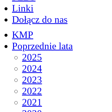
Linki
Dołącz do nas
KMP
Poprzednie lata
2025
2024
2023
2022
2021