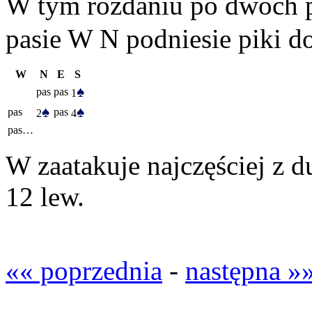
W tym rozdaniu po dwóch p
pasie W N podniesie piki d
W
N
E
S
♠
pas
pas
1
♠
♠
pas
pas
2
4
pas…
W zaatakuje najczęściej z d
12 lew.
«« poprzednia
-
następna »