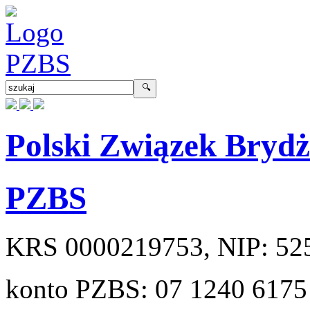
Polski Związek Bryd
PZBS
KRS
0000219753
, NIP:
52
konto PZBS:
07 1240 6175