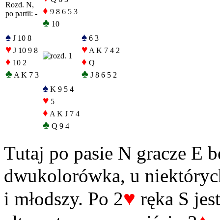
Rozd. N,
♦
9 8 6 5 3
po partii: -
♣
10
♠
♠
J 10 8
6 3
♥
♥
J 10 9 8
A K 7 4 2
♦
♦
10 2
Q
♣
♣
A K 7 3
J 8 6 5 2
♠
K 9 5 4
♥
5
♦
A K J 7 4
♣
Q 9 4
Tutaj po pasie N gracze E b
dwukolorówka, u niektórych 
♥
i młodszy. Po 2
ręka S jes