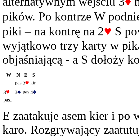
♦
alternatywnym wejściu 3
n
pików. Po kontrze W podnie
♥
piki – na kontrę na 2
S pow
wyjątkowo trzy karty w pik
objaśniającą - a S dołoży k
W
N
E
S
♥
pas
ktr.
2
♥
♠
♠
pas
3
3
4
pas...
E zaatakuje asem kier i po
karo. Rozgrywający zaatutu