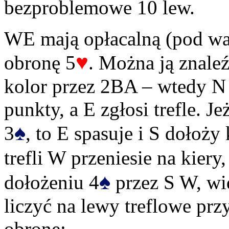
bezproblemowe 10 lew.
WE mają opłacalną (pod war
♥
obronę 5
. Można ją znaleź
kolor przez 2BA – wtedy N
punkty, a E zgłosi trefle. Je
♠
3
, to E spasuje i S dołoż
trefli W przeniesie na kiery,
♠
dołożeniu 4
przez S W, wi
liczyć na lewy treflowe prz
obronę: