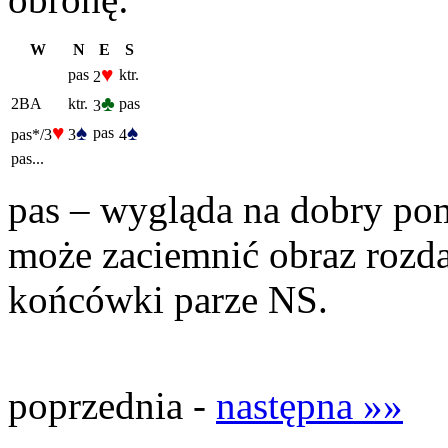
W
N
E
S
♥
pas
ktr.
2
♣
2BA
ktr.
pas
3
♥
♠
♠
pas
pas*/3
3
4
pas...
pas – wygląda na dobry pom
może zaciemnić obraz rozda
końcówki parze NS.
poprzednia -
następna »»