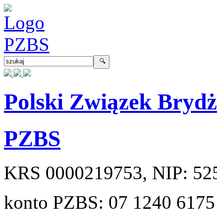
Polski Związek Bryd
PZBS
KRS
0000219753
, NIP:
52
konto PZBS:
07 1240 6175