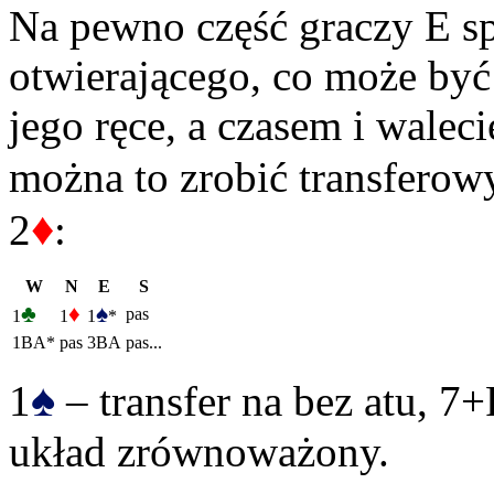
Na pewno część graczy E sp
otwierającego, co może być
jego ręce, a czasem i waleci
można to zrobić transfero
♦
2
:
W
N
E
S
♣
♦
♠
pas
1
1
1
*
1BA*
pas
3BA
pas...
♠
1
– transfer na bez atu, 7
układ zrównoważony.