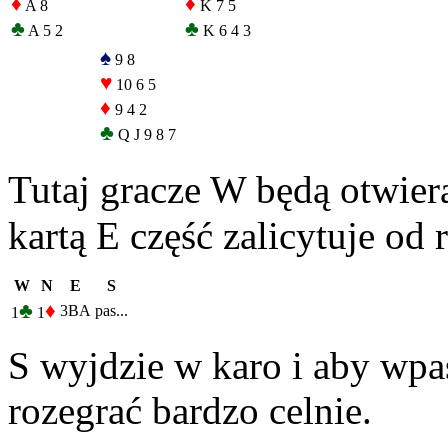
♦
♦
A 8
K 7 5
♣
♣
A 5 2
K 6 4 3
♠
9 8
♥
10 6 5
♦
9 4 2
♣
Q J 9 8 7
Tutaj gracze W będą otwier
kartą E część zalicytuje od
W
N
E
S
♣
♦
3BA
pas...
1
1
S wyjdzie w karo i aby wpaś
rozegrać bardzo celnie.