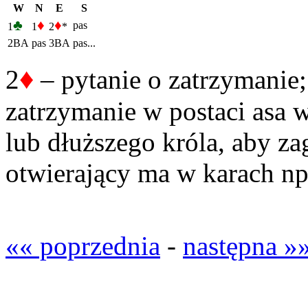
W
N
E
S
♣
♦
♦
pas
1
1
2
*
2BA
pas
3BA
pas...
♦
2
– pytanie o zatrzymanie; 
zatrzymanie w postaci asa w
lub dłuższego króla, aby zag
otwierający ma w karach np
«« poprzednia
-
następna »