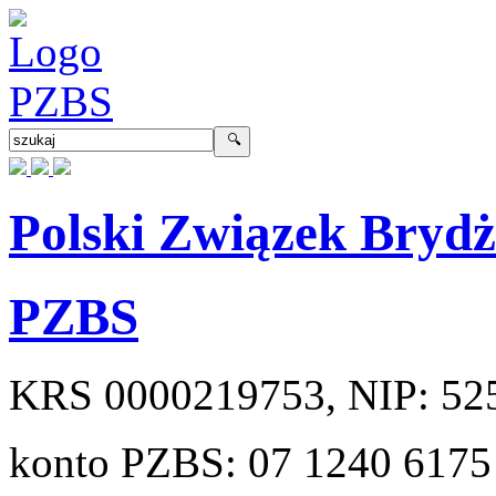
Polski Związek Bryd
PZBS
KRS
0000219753
, NIP:
52
konto PZBS:
07 1240 6175