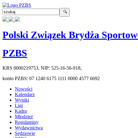
Polski Związek Brydża Sportow
PZBS
KRS
0000219753
, NIP:
525-16-56-918
,
konto PZBS:
07 1240 6175 1111 0000 4577 6692
Nowości
Kalendarz
Wyniki
Ligi
Kadra
Młodzież
Regulaminy
Wydawnictwa
Sędziowie