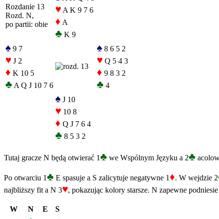
Rozdanie 13
♥
A K 9 7 6
Rozd. N,
♦
A
po partii: obie
♣
K 9
♠
♠
9 7
8 6 5 2
♥
♥
J 2
Q 5 4 3
♦
♦
K 10 5
9 8 3 2
♣
♣
A Q J 10 7 6
4
♠
J 10
♥
10 8
♦
Q J 7 6 4
♣
8 5 3 2
♣
♣
Tutaj gracze N będą otwierać 1
we Wspólnym Języku a 2
acolows
♣
♦
Po otwarciu 1
E spasuje a S zalicytuje negatywne 1
. W wejdzie 2
♥
najbliższy fit a N 3
, pokazując kolory starsze. N zapewne podniesie
W
N
E
S