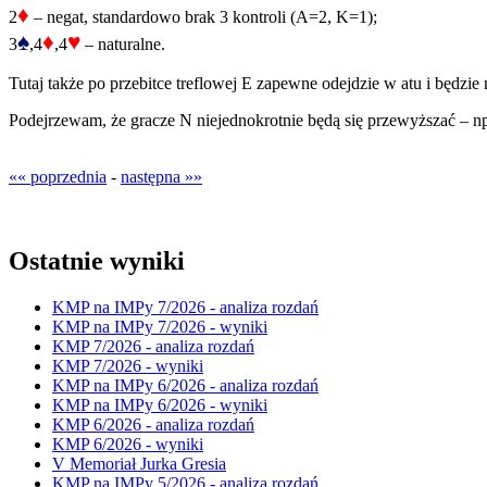
♦
2
– negat, standardowo brak 3 kontroli (A=2, K=1);
♠
♦
♥
3
,4
,4
– naturalne.
Tutaj także po przebitce treflowej E zapewne odejdzie w atu i będzie
Podejrzewam, że gracze N niejednokrotnie będą się przewyższać – np. 
«« poprzednia
-
następna »»
Ostatnie wyniki
KMP na IMPy 7/2026 - analiza rozdań
KMP na IMPy 7/2026 - wyniki
KMP 7/2026 - analiza rozdań
KMP 7/2026 - wyniki
KMP na IMPy 6/2026 - analiza rozdań
KMP na IMPy 6/2026 - wyniki
KMP 6/2026 - analiza rozdań
KMP 6/2026 - wyniki
V Memoriał Jurka Gresia
KMP na IMPy 5/2026 - analiza rozdań