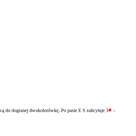
♦
ącą do dogranej dwukolorówkę. Po pasie E S zalicytuje 3
–