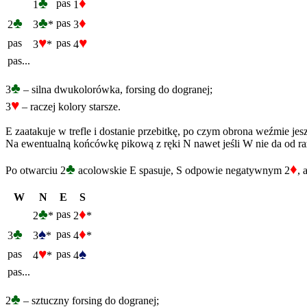
♣
♦
pas
1
1
♣
♣
♦
pas
2
3
*
3
♥
♥
pas
pas
3
*
4
pas...
♣
3
– silna dwukolorówka, forsing do dogranej;
♥
3
– raczej kolory starsze.
E zaatakuje w trefle i dostanie przebitkę, po czym obrona weźmie jes
Na ewentualną końcówkę pikową z ręki N nawet jeśli W nie da od razu
♣
♦
Po otwarciu 2
acolowskie E spasuje, S odpowie negatywnym 2
, 
W
N
E
S
♣
♦
pas
2
*
2
*
♣
♠
♦
pas
3
3
*
4
*
♥
♠
pas
pas
4
*
4
pas...
♣
2
– sztuczny forsing do dogranej;