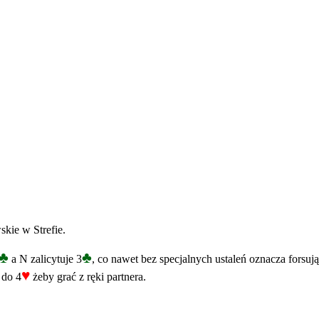
kie w Strefie.
♣
♣
a N zalicytuje 3
, co nawet bez specjalnych ustaleń oznacza forsuj
♥
 do 4
żeby grać z ręki partnera.