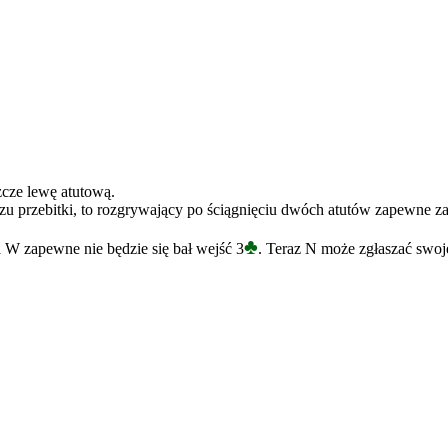
zcze lewę atutową.
 przebitki, to rozgrywający po ściągnięciu dwóch atutów zapewne zagra
♣
a W zapewne nie będzie się bał wejść 3
. Teraz N może zgłaszać swo