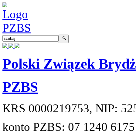
Polski Związek Bryd
PZBS
KRS
0000219753
, NIP:
52
konto PZBS:
07 1240 6175