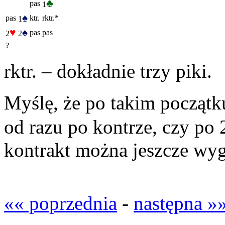
♣
pas
1
♠
pas
ktr.
rktr.*
1
♥
♠
pas
pas
2
2
?
rktr. – dokładnie trzy piki.
Myślę, że po takim począt
od razu po kontrze, czy po 
kontrakt można jeszcze wyg
«« poprzednia
-
następna »