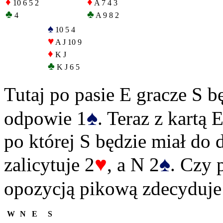
♦
♦
10 6 5 2
A 7 4 3
♣
♣
4
A 9 8 2
♠
10 5 4
♥
A J 10 9
♦
K J
♣
K J 6 5
Tutaj po pasie E gracze S b
♠
odpowie 1
. Teraz z kartą
po której S będzie miał do 
♥
♠
zalicytuje 2
, a N 2
. Czy 
opozycją pikową zdecyduje 
W
N
E
S