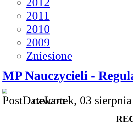
2012
2011
2010
2009
Zniesione
MP Nauczycieli - Regu
czwartek, 03 sierpni
RE