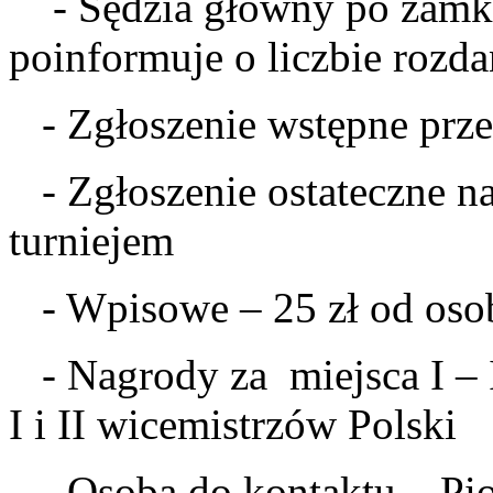
- Sędzia główny po zamkni
poinformuje o liczbie rozda
- Zgłoszenie wstępne prze
- Zgłoszenie ostateczne na
turniejem
- Wpisowe – 25 zł od osob
- Nagrody za miejsca I – I
I i II wicemistrzów Polski
- Osoba do kontaktu – Pio