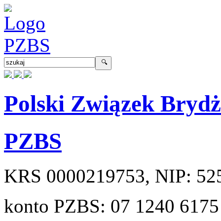
Polski Związek Bryd
PZBS
KRS
0000219753
, NIP:
52
konto PZBS:
07 1240 6175