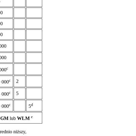
0
00
00
00
000
000
c
000
c
2
 000
c
5
 000
c
d
 000
5
e
GM
lub
WLM
rednio niższy,