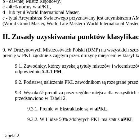
b - dawniej Mistrz Rejonowy,
c - 40% normy w aPKL,
d - lub tytuł World International Master,
e - tytuł Arcymistrza Światowego przyznawany jest arcymistrzom AM,
(World Grand Master, World Life Master i World International Maste
II. Zasady uzyskiwania punktów klasyfik
9. W Drużynowych Mistrzostwach Polski (DMP) na wszystkich szcz
premię w PKL zgodnie z zajętym przez drużynę miejscem w klasyfik
9.1. Zawodnicy, którzy uzyskają tytuły mistrzów i wicemistrz
odpowiednio
5-3-1 PM
.
9.2. Podstawą naliczenia PKL zawodnikom są rozegrane przez
9.3. Wysokość premii za poszczególne miejsca dla wszystkich
przedstawiono w Tabeli 2.
9.3.1. Premie w Ekstraklasie są w
aPKL
.
9.3.2. W I lidze 50% zdobytych PKL ma status
aPKL
Tabela 2