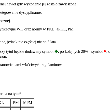
rnej nawet gdy wykonanie jej zostało zawieszone,
ostępowanie dyscyplinarne,
ocznej.
lasyfikacyjne WK oraz normy w PKL, aPKL, PM
, jednak nie częściej niż co 3 lata.
♣
♦
szy tytuł będzie dodawany symbol
, po kolejnych 20% - symbol
, 
zar.
ostanowieniami właściwych regulaminów
a
rma na tytuł
KL
PM
MPM