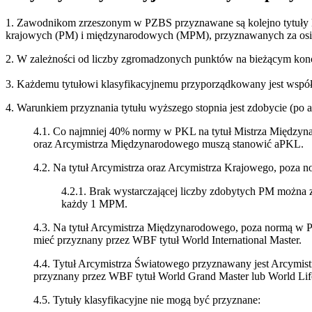
1. Zawodnikom zrzeszonym w PZBS przyznawane są kolejno tytuły kl
krajowych (PM) i międzynarodowych (MPM), przyznawanych za osią
2. W zależności od liczby zgromadzonych punktów na bieżącym kon
3. Każdemu tytułowi klasyfikacyjnemu przyporządkowany jest współ
4. Warunkiem przyznania tytułu wyższego stopnia jest zdobycie (po 
4.1. Co najmniej 40% normy w PKL na tytuł Mistrza Międzyn
oraz Arcymistrza Międzynarodowego muszą stanowić aPKL.
4.2. Na tytuł Arcymistrza oraz Arcymistrza Krajowego, poza
4.2.1. Brak wystarczającej liczby zdobytych PM można
każdy 1 MPM.
4.3. Na tytuł Arcymistrza Międzynarodowego, poza normą w
mieć przyznany przez WBF tytuł World International Master.
4.4. Tytuł Arcymistrza Światowego przyznawany jest Arcymi
przyznany przez WBF tytuł World Grand Master lub World Lif
4.5. Tytuły klasyfikacyjne nie mogą być przyznane: