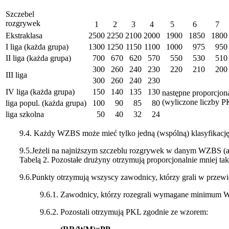
Szczebel
rozgrywek
1
2
3
4
5
6
7
Ekstraklasa
2500
2250
2100
2000
1900
1850
1800
I liga (każda grupa)
1300
1250
1150
1100
1000
975
950
II liga (każda grupa)
700
670
620
570
550
530
510
300
260
240
230
220
210
200
III liga
300
260
240
230
IV liga (każda grupa)
150
140
135
130
następne proporcjona
(wyliczone liczby PK
liga popul. (każda grupa)
100
90
85
80
liga szkolna
50
40
32
24
9.4. Każdy WZBS może mieć tylko jedną (wspólną) klasyfikację 
9.5.Jeżeli na najniższym szczeblu rozgrywek w danym WZBS (albo
Tabelą 2. Pozostałe drużyny otrzymują proporcjonalnie mniej tak
9.6.Punkty otrzymują wszyscy zawodnicy, którzy grali w prze
9.6.1. Zawodnicy, którzy rozegrali wymagane minimum W
9.6.2. Pozostali otrzymują PKL zgodnie ze wzorem: