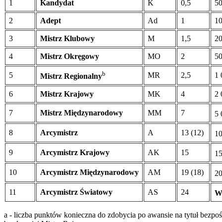
1
Kandydat
K
0,5
5
2
Adept
Ad
1
1
3
Mistrz Klubowy
M
1,5
2
4
Mistrz Okręgowy
MO
2
5
b
5
MR
2,5
1 
Mistrz Regionalny
6
Mistrz Krajowy
MK
4
2 
7
Mistrz Międzynarodowy
MM
7
5 
8
Arcymistrz
A
13 (12)
10
9
Arcymistrz Krajowy
AK
15
15
10
Arcymistrz Międzynarodowy
AM
19 (18)
20
11
Arcymistrz Światowy
AS
24
W
a - liczba punktów konieczna do zdobycia po awansie na tytuł bezpoś