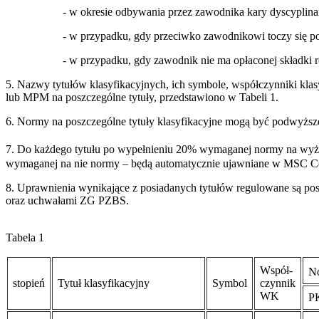
- w okresie odbywania przez zawodnika kary dyscyplina
- w przypadku, gdy przeciwko zawodnikowi toczy się p
- w przypadku, gdy zawodnik nie ma opłaconej składki r
5. Nazwy tytułów klasyfikacyjnych, ich symbole, współczynniki k
lub MPM na poszczególne tytuły, przedstawiono w Tabeli 1.
6. Normy na poszczególne tytuły klasyfikacyjne mogą być podwyższone
7. Do każdego tytułu po wypełnieniu 20% wymaganej normy na wyż
wymaganej na nie normy – będą automatycznie ujawniane w MSC Ce
8. Uprawnienia wynikające z posiadanych tytułów regulowane są p
oraz uchwałami ZG PZBS.
Tabela 1
Współ-
No
stopień
Tytuł klasyfikacyjny
Symbol
czynnik
WK
P