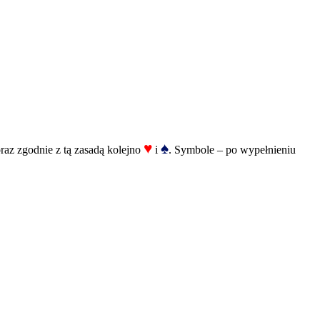
♥
♠
oraz zgodnie z tą zasadą kolejno
i
. Symbole – po wypełnieniu