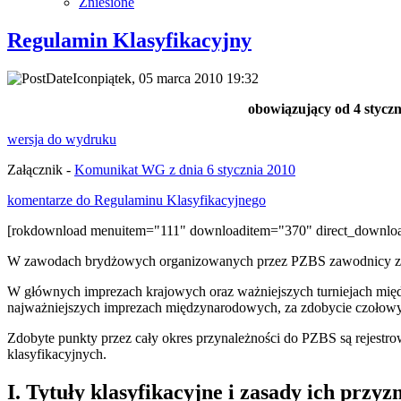
Zniesione
Regulamin Klasyfikacyjny
piątek, 05 marca 2010 19:32
obowiązujący od 4 styczn
wersja do wydruku
Załącznik -
Komunikat WG z dnia 6 stycznia 2010
komentarze do Regulaminu Klasyfikacyjnego
[rokdownload menuitem="111" downloaditem="370" direct_downloa
W zawodach brydżowych organizowanych przez PZBS zawodnicy 
W głównych imprezach krajowych oraz ważniejszych turniejach międ
najważniejszych imprezach międzynarodowych, za zdobycie czołow
Zdobyte punkty przez cały okres przynależności do PZBS są rejest
klasyfikacyjnych.
I. Tytuły klasyfikacyjne i zasady ich przy