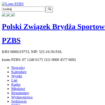
Polski Związek Brydża Sportow
PZBS
KRS
0000219753
, NIP:
525-16-56-918
,
konto PZBS:
07 1240 6175 1111 0000 4577 6692
Nowości
Kalendarz
Wyniki
Ligi
Kadra
Młodzież
Regulaminy
Wydawnictwa
Sędziowie