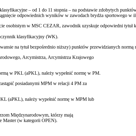
asyfikacyjne – od 1 do 11 stopnia – na podstawie zdobytych punktó
gnięcie odpowiednich wyników w zawodach brydża sportowego w ilo
cie osobistym w MSC CEZAR, zawodnik uzyskuje odpowiedni tytuł kl
czynnik klasyfikacyjny (WK).
awansie na tytuł bezpośrednio niższy) punktów przewidzianych normą n
arodowego, Arcymistrza, Arcymistrza Krajowego
 normą w PKL (aPKL), należy wypełnić normę w PM.
 zastąpić posiadanymi MPM w relacji 4 PM za
 PKL (aPKL), należy wypełnić normę w MPM lub
strzom Międzynarodowym, którzy mają
e Master (w kategorii OPEN).