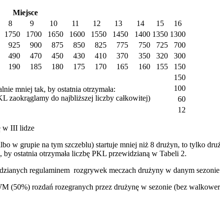
Miejsce
8
9
10
11
12
13
14
15
16
1750
1700
1650
1600
1550
1450
1400
1350
1300
925
900
875
850
825
775
750
725
700
490
470
450
430
410
370
350
320
300
190
185
180
175
170
165
160
155
150
150
100
lnie mniej tak, by ostatnia otrzymała:
L zaokrąglamy do najbliższej liczby całkowitej)
60
12
w III lidze
 w grupie na tym szczeblu) startuje mniej niż 8 drużyn, to tylko dru
, by ostatnia otrzymała liczbę PKL przewidzianą w Tabeli 2.
widzianych regulaminem rozgrywek meczach drużyny w danym sezonie
M (50%) rozdań rozegranych przez drużynę w sezonie (bez walkower