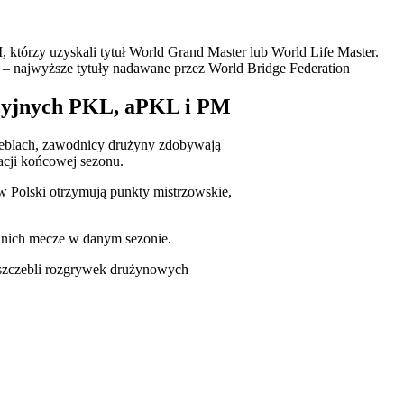
 którzy uzyskali tytuł World Grand Master lub World Life Master.
r – najwyższe tytuły nadawane przez World Bridge Federation
acyjnych PKL, aPKL i PM
eblach, zawodnicy drużyny zdobywają
acji końcowej sezonu.
ów Polski otrzymują punkty mistrzowskie,
 nich mecze w danym sezonie.
 szczebli rozgrywek drużynowych