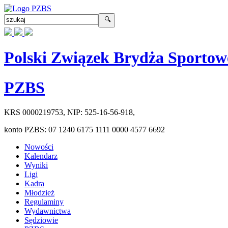
Polski Związek Brydża Sportow
PZBS
KRS
0000219753
, NIP:
525-16-56-918
,
konto PZBS:
07 1240 6175 1111 0000 4577 6692
Nowości
Kalendarz
Wyniki
Ligi
Kadra
Młodzież
Regulaminy
Wydawnictwa
Sędziowie