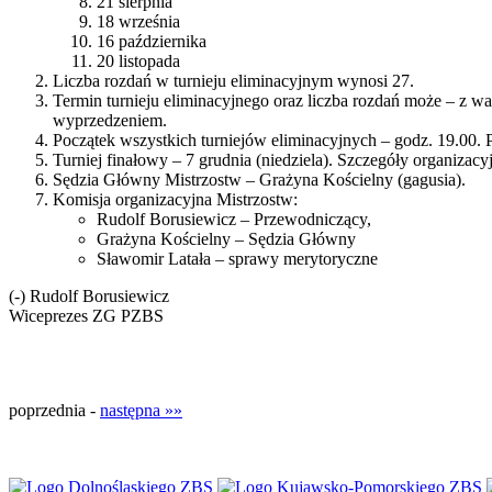
21 sierpnia
18 września
16 października
20 listopada
Liczba rozdań w turnieju eliminacyjnym wynosi 27.
Termin turnieju eliminacyjnego oraz liczba rozdań może – z
wyprzedzeniem.
Początek wszystkich turniejów eliminacyjnych – godz. 19.00.
Turniej finałowy – 7 grudnia (niedziela). Szczegóły organizacy
Sędzia Główny Mistrzostw – Grażyna Kościelny (gagusia).
Komisja organizacyjna Mistrzostw:
Rudolf Borusiewicz – Przewodniczący,
Grażyna Kościelny – Sędzia Główny
Sławomir Latała – sprawy merytoryczne
(-) Rudolf Borusiewicz
Wiceprezes ZG PZBS
poprzednia -
następna »»