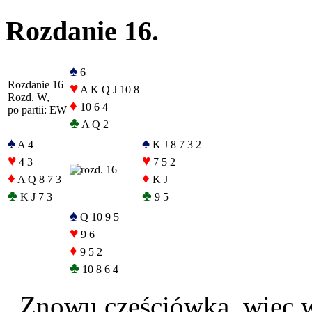
Rozdanie 16.
♠
6
Rozdanie 16
♥
A K Q J 10 8
Rozd. W,
♦
10 6 4
po partii: EW
♣
A Q 2
♠
♠
A 4
K J 8 7 3 2
♥
♥
4 3
7 5 2
♦
♦
A Q 8 7 3
K J
♣
♣
K J 7 3
9 5
♠
Q 10 9 5
♥
9 6
♦
9 5 2
♣
10 8 6 4
Znowu częściówka, więc wa