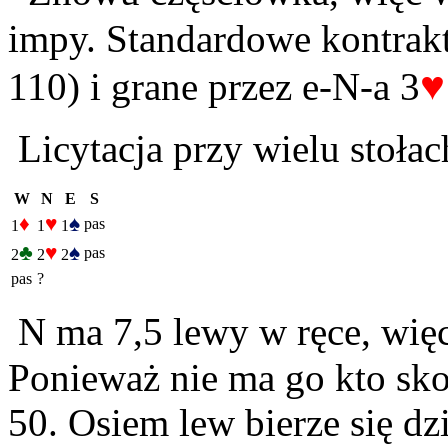
impy. Standardowe kontrakt
♥
110) i grane przez e-N-a 3
Licytacja przy wielu stoła
W
N
E
S
♦
♥
♠
pas
1
1
1
♣
♥
♠
pas
2
2
2
pas
?
N ma 7,5 lewy w ręce, więc
Ponieważ nie ma go kto sk
50. Osiem lew bierze się dz