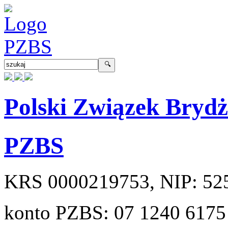
Polski Związek Bryd
PZBS
KRS
0000219753
, NIP:
52
konto PZBS:
07 1240 6175