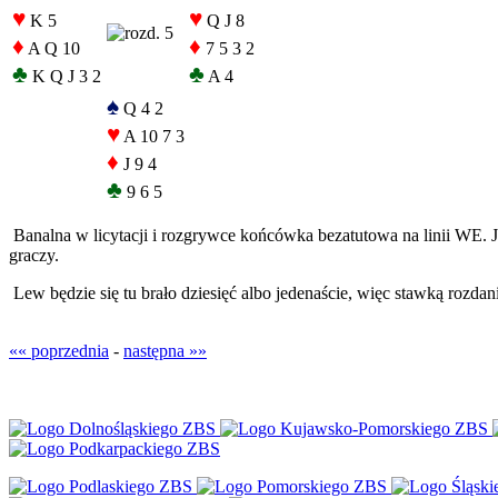
♥
♥
K 5
Q J 8
♦
♦
A Q 10
7 5 3 2
♣
♣
K Q J 3 2
A 4
♠
Q 4 2
♥
A 10 7 3
♦
J 9 4
♣
9 6 5
Banalna w licytacji i rozgrywce końcówka bezatutowa na linii WE. Je
graczy.
Lew będzie się tu brało dziesięć albo jedenaście, więc stawką rozdan
«« poprzednia
-
następna »»