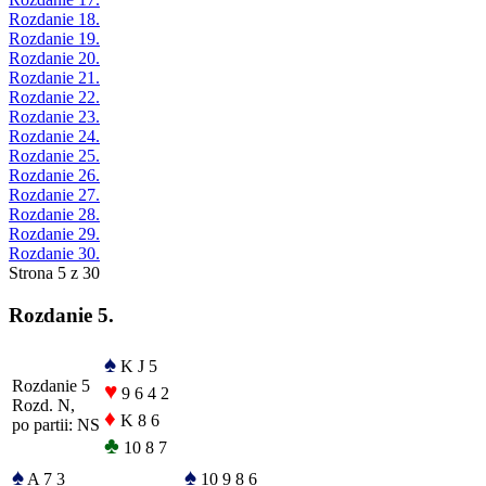
Rozdanie 18.
Rozdanie 19.
Rozdanie 20.
Rozdanie 21.
Rozdanie 22.
Rozdanie 23.
Rozdanie 24.
Rozdanie 25.
Rozdanie 26.
Rozdanie 27.
Rozdanie 28.
Rozdanie 29.
Rozdanie 30.
Strona 5 z 30
Rozdanie 5.
♠
K J 5
Rozdanie 5
♥
9 6 4 2
Rozd. N,
♦
K 8 6
po partii: NS
♣
10 8 7
♠
♠
A 7 3
10 9 8 6