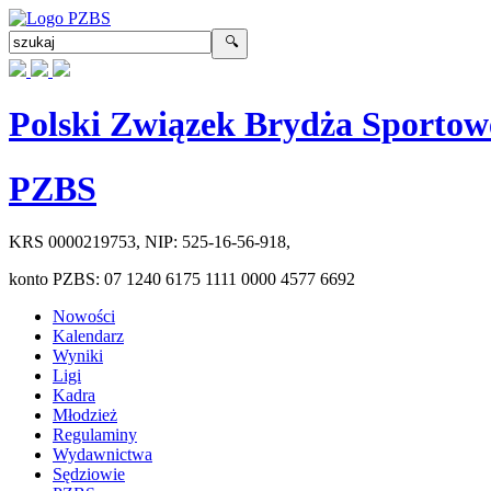
Polski Związek Brydża Sportow
PZBS
KRS
0000219753
, NIP:
525-16-56-918
,
konto PZBS:
07 1240 6175 1111 0000 4577 6692
Nowości
Kalendarz
Wyniki
Ligi
Kadra
Młodzież
Regulaminy
Wydawnictwa
Sędziowie