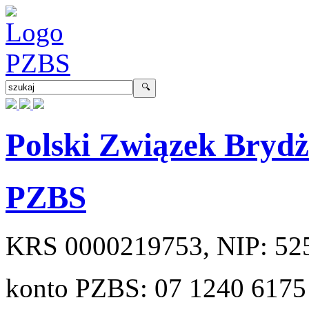
Polski Związek Bryd
PZBS
KRS
0000219753
, NIP:
52
konto PZBS:
07 1240 6175