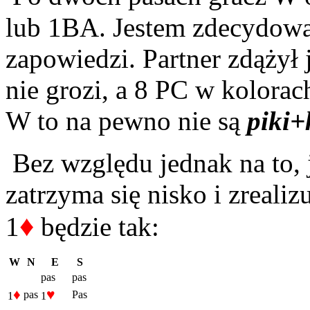
lub 1BA. Jestem zdecydowa
zapowiedzi. Partner zdążył
nie grozi, a 8 PC w kolora
W to na pewno nie są
piki+
Bez względu jednak na to, 
zatrzyma się nisko i zreali
♦
1
będzie tak:
W
N
E
S
pas
pas
♦
♥
pas
Pas
1
1