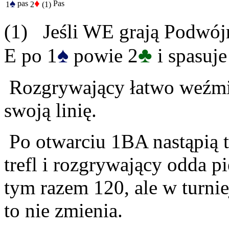
♠
♦
pas
Pas
1
2
(1)
(1) Jeśli WE grają Podwój
♠
♣
E po 1
powie 2
i spasuje
Rozgrywający łatwo weźmie
swoją linię.
Po otwarciu 1BA nastąpią t
trefl i rozgrywający odda p
tym razem 120, ale w turni
to nie zmienia.