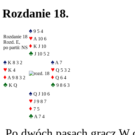
Rozdanie 18.
♠
9 5 4
Rozdanie 18
♥
A 10 6
Rozd. E,
♦
K J 10
po partii: NS
♣
J 10 5 2
♠
♠
K 8 3 2
A 7
♥
♥
K 4
Q 5 3 2
♦
♦
A 9 8 3 2
Q 6 4
♣
♣
K Q
9 8 6 3
♠
Q J 10 6
♥
J 9 8 7
♦
7 5
♣
A 7 4
Po dwóch pasach gracz W o