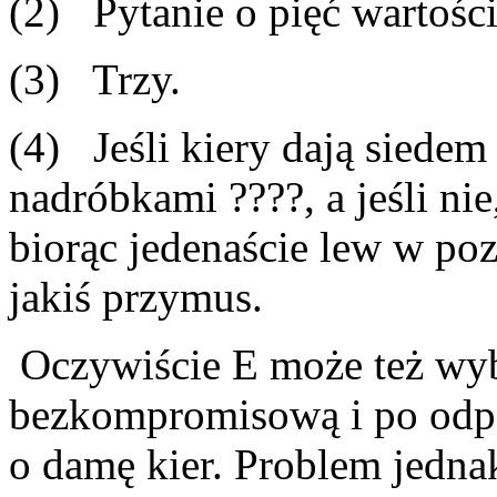
(2) Pytanie o pięć wartości
(3) Trzy.
(4) Jeśli kiery dają sied
nadróbkami ????, a jeśli ni
biorąc jedenaście lew w poz
jakiś przymus.
Oczywiście E może też wyb
bezkompromisową i po odp
o damę kier. Problem jedna