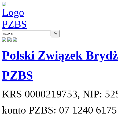
Polski Związek Bryd
PZBS
KRS
0000219753
, NIP:
52
konto PZBS:
07 1240 6175