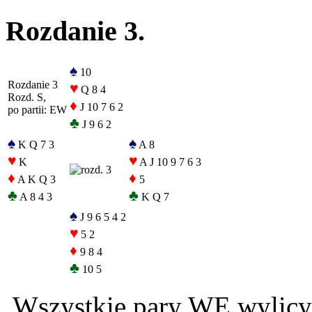
Rozdanie 3.
♠
10
Rozdanie 3
♥
Q 8 4
Rozd. S,
♦
J 10 7 6 2
po partii: EW
♣
J 9 6 2
♠
♠
K Q 7 3
A 8
♥
♥
K
A J 10 9 7 6 3
♦
♦
A K Q 3
5
♣
♣
A 8 4 3
K Q 7
♠
J 9 6 5 4 2
♥
5 2
♦
9 8 4
♣
10 5
Wszystkie pary WE wylicyt