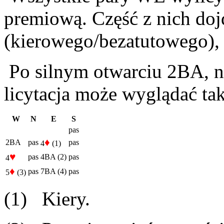
premiową. Część z nich doj
(kierowego/bezatutowego), 
Po silnym otwarciu 2BA, na
licytacja może wyglądać tak
W
N
E
S
pas
♦
2BA
pas
pas
4
(1)
♥
pas
4BA (2)
pas
4
♦
pas
7BA (4)
pas
5
(3)
(1) Kiery.