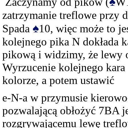
♠
Zaczynamy od pików (
W1
zatrzymanie treflowe przy d
♠
Spada
10, więc może to jes
kolejnego pika N dokłada k
pikową i widzimy, że lewy 
Wyrzucenie kolejnego kara
kolorze, a potem ustawić
e-N-a w przymusie kierowo
pozwalającą obłożyć 7BA j
rozgrywającemu lewę treflo