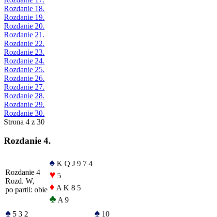
Rozdanie 18.
Rozdanie 19.
Rozdanie 20.
Rozdanie 21.
Rozdanie 22.
Rozdanie 23.
Rozdanie 24.
Rozdanie 25.
Rozdanie 26.
Rozdanie 27.
Rozdanie 28.
Rozdanie 29.
Rozdanie 30.
Strona 4 z 30
Rozdanie 4.
♠
K Q J 9 7 4
Rozdanie 4
♥
5
Rozd. W,
♦
A K 8 5
po partii: obie
♣
A 9
♠
♠
5 3 2
10