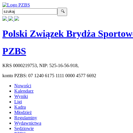
Polski Związek Brydża Sportow
PZBS
KRS
0000219753
, NIP:
525-16-56-918
,
konto PZBS:
07 1240 6175 1111 0000 4577 6692
Nowości
Kalendarz
Wyniki
Ligi
Kadra
Młodzież
Regulaminy
Wydawnictwa
Sędziowie