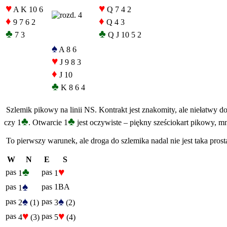
♥
♥
A K 10 6
Q 7 4 2
♦
♦
9 7 6 2
Q 4 3
♣
♣
7 3
Q J 10 5 2
♠
A 8 6
♥
J 9 8 3
♦
J 10
♣
K 8 6 4
Szlemik pikowy na linii NS. Kontrakt jest znakomity, ale niełatwy 
♣
♣
czy 1
. Otwarcie 1
jest oczywiste – piękny sześciokart pikowy, mn
To pierwszy warunek, ale droga do szlemika nadal nie jest taka pros
W
N
E
S
♣
♥
pas
pas
1
1
♠
pas
pas
1BA
1
♠
♠
pas
pas
2
(1)
3
(2)
♥
♥
pas
pas
4
(3)
5
(4)