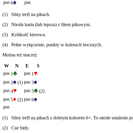
♠
pas
pas
6
(1) Silny trefl na pikach.
(2) Niezła karta (lub lepsza) z fitem pikowym.
(3) Krótkość kierowa.
(4) Pełne wyłączenie, punkty w kolorach bocznych.
Można też inaczej:
W
N
E
S
♣
♥
pas
pas
1
1
♠
♠
pas
pas
2
(1)
3
♥
♣
pas
pas
4
5
(2)
♦
♠
pas
pas
5
(2)
6
pas
(1) Silny trefl na pikach z dobrym kolorem 6+. To niezłe ustalenie po
(2) Cue bidy.