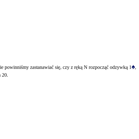
♠
nie powinniśmy zastanawiać się, czy z ręką N rozpocząć odzywką 1
,
h 20.