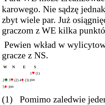
karowego. Nie sądzę jednak
zbyt wiele par. Już osiągn
graczom z WE kilka punkt
Pewien wkład w wylicytowa
gracze z NS.
W
N
E
S
♥
1
(1)
♣
♥
♦
pas
2
3
(2)
4
(3)
♦
pas
5
(1) Pomimo zaledwie jede