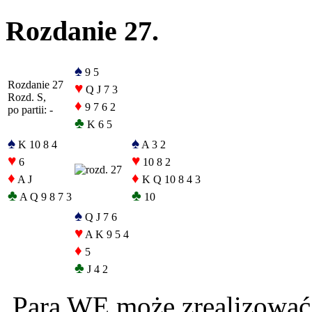
Rozdanie 27.
♠
9 5
Rozdanie 27
♥
Q J 7 3
Rozd. S,
♦
9 7 6 2
po partii: -
♣
K 6 5
♠
♠
K 10 8 4
A 3 2
♥
♥
6
10 8 2
♦
♦
A J
K Q 10 8 4 3
♣
♣
A Q 9 8 7 3
10
♠
Q J 7 6
♥
A K 9 5 4
♦
5
♣
J 4 2
Para WE może zrealizować 