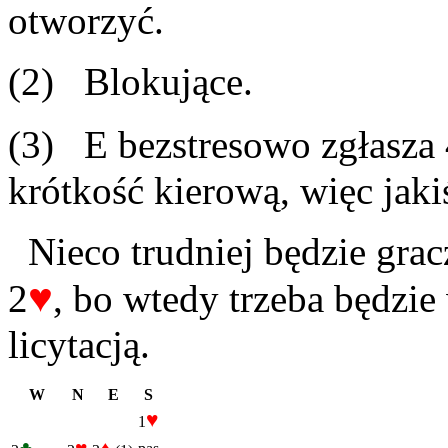
otworzyć.
(2) Blokujące.
(3) E bezstresowo zgłasza
krótkość kierową, więc jaki
Nieco trudniej będzie gra
♥
2
, bo wtedy trzeba będzi
licytacją.
W
N
E
S
♥
1