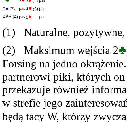
♣
♥
♦
pas
2
2
3
(1)
♠
♥
pas
pas
3
(2)
4
(3)
♦
4BA (4)
pas
pas
5
(1) Naturalne, pozytywne, a
♣
(2) Maksimum wejścia 2
Forsing na jedno okrążenie
partnerowi piki, których o
przekazuje również informac
w strefie jego zainteresowa
będą tacy W, którzy zwycza