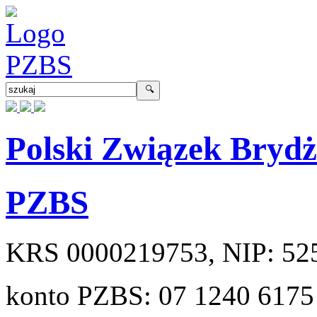
Polski Związek Bryd
PZBS
KRS
0000219753
, NIP:
52
konto PZBS:
07 1240 6175