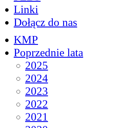
Linki
Dołącz do nas
KMP
Poprzednie lata
2025
2024
2023
2022
2021