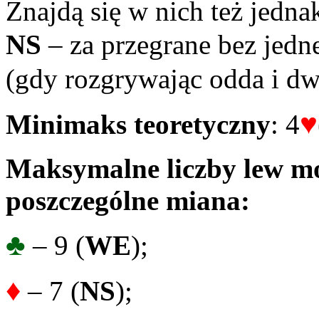
Znajdą się w nich też jedna
NS
– za przegrane bez jedne
(gdy rozgrywając odda i dwa
♥
Minimaks teoretyczny
: 4
Maksymalne liczby lew mo
poszczególne miana:
♣
– 9 (
WE
);
♦
– 7 (
NS
);