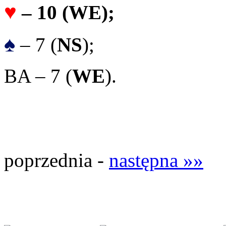
♥
– 10 (
WE
);
♠
– 7 (
NS
);
BA – 7 (
WE
).
poprzednia -
następna »»