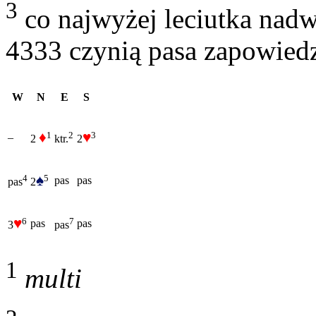
3
co najwyżej leciutka nad
4333 czynią pasa zapowiedz
W
N
E
S
♦
♥
1
3
2
–
2
2
ktr.
♠
5
4
pas
pas
2
pas
♥
6
7
pas
pas
3
pas
1
multi