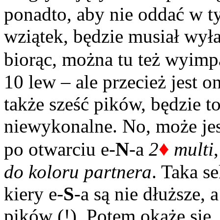
ponadto, aby nie oddać w 
wziątek, będzie musiał wyła
biorąc, można tu też wyim
10 lew – ale przecież jest o
także sześć pików, będzie t
niewykonalne. No, może jes
♦
po otwarciu e-
N
-a
2
multi
do koloru partnera
. Taka s
kiery e-
S
-a są nie dłuższe, 
pików (!). Potem okaże się,