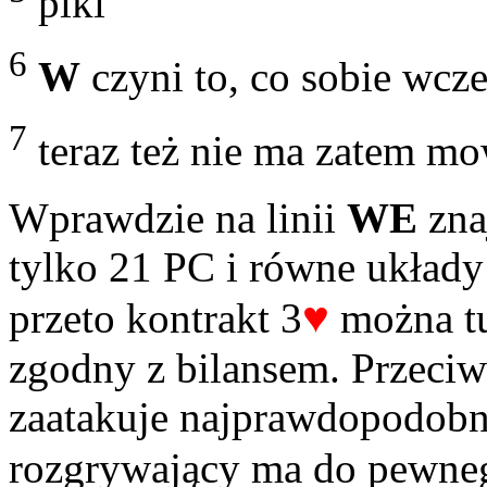
piki
6
W
czyni to, co sobie wcz
7
teraz też nie ma zatem mo
Wprawdzie na linii
WE
znaj
tylko 21 PC i równe układy 
♥
przeto kontrakt 3
można tu 
zgodny z bilansem. Przeci
zaatakuje najprawdopodobni
rozgrywający ma do pewne