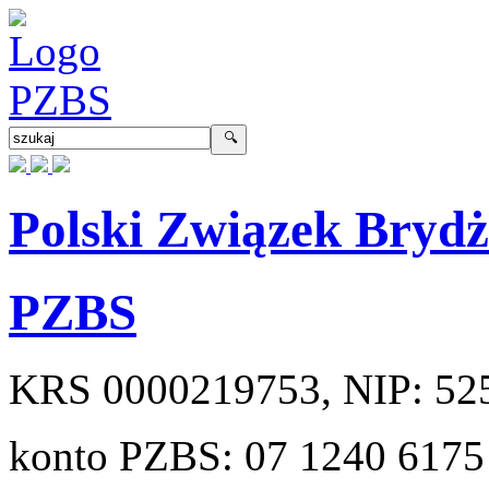
Polski Związek Bryd
PZBS
KRS
0000219753
, NIP:
52
konto PZBS:
07 1240 6175