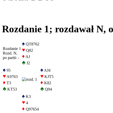
Rozdanie 1; rozdawał N, o
♠
QT8762
Rozdanie 1
♥
Q82
Rozd. N,
♦
AJ
po partii: -
♣
J2
♠
♠
95
AJ4
♥
♥
A9763
KJT5
♦
♦
T3
K82
♣
♣
KT53
Q94
♠
K3
♥
4
♦
Q97654