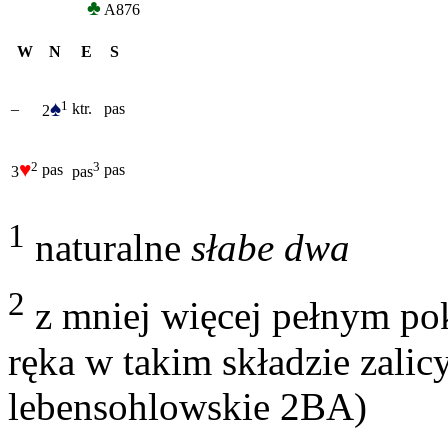
♣
A876
W
N
E
S
♠
1
–
ktr.
pas
2
♥
2
3
pas
pas
3
pas
1
naturalne
słabe dwa
2
z mniej więcej pełnym po
ręka w takim składzie zali
lebensohlowskie 2BA)