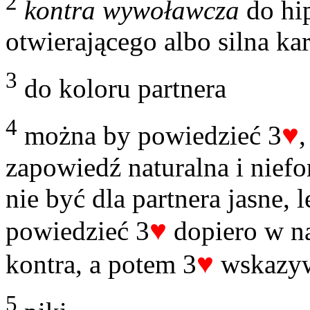
2
kontra wywoławcza
do hi
otwierającego albo silna ka
3
do koloru partnera
4
♥
można by powiedzieć 3
zapowiedź naturalna i niefor
nie być dla partnera jasne, l
♥
powiedzieć 3
dopiero w na
♥
kontra, a potem 3
wskazywa
5