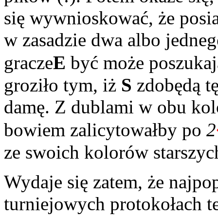
się wywnioskować, że posia
w zasadzie dwa albo jedneg
gracze
E
być może poszuka
groziło tym, iż
S
zdobędą tę
damę. Z dublami w obu kol
bowiem zalicytowałby po
2
ze swoich kolorów starszyc
Wydaje się zatem, że najp
turniejowych protokołach t