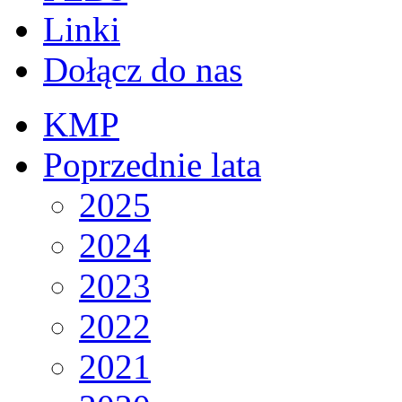
Linki
Dołącz do nas
KMP
Poprzednie lata
2025
2024
2023
2022
2021