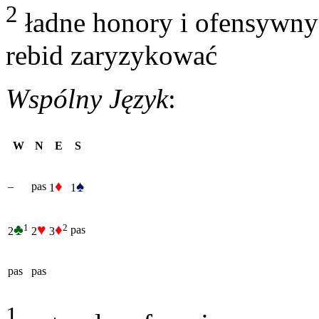
2
ładne honory i ofensywny
rebid zaryzykować
Wspólny Język
:
W
N
E
S
♦
♠
–
pas
1
1
♣
♥
♦
1
2
pas
2
2
3
pas
pas
1