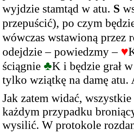
wyjdzie stamtąd w atu.
S
ws
przepuścić), po czym będz
wówczas wstawioną przez r
♥
odejdzie – powiedzmy –
K
♣
ściągnie
K i będzie grał w
tylko wziątkę na damę atu. A
Jak zatem widać, wszystkie
każdym przypadku broniący 
wysilić. W protokole rozd