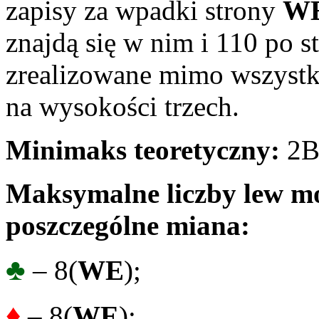
zapisy za wpadki strony
W
znajdą się w nim i 110 po s
zrealizowane mimo wszystk
na wysokości trzech.
Minimaks teoretyczny:
2B
Maksymalne liczby lew mo
poszczególne miana:
♣
– 8(
WE
);
♦
– 8(
WE
);