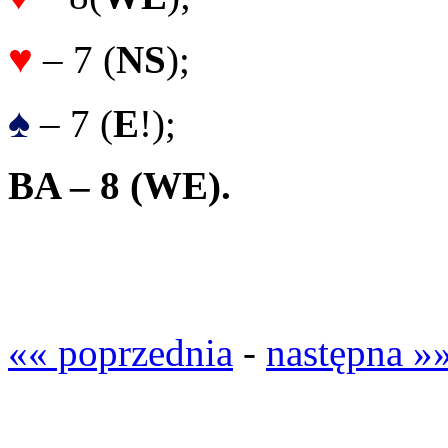
♥
– 7 (
NS
);
♠
– 7 (
E
!);
BA – 8 (WE).
«« poprzednia
-
następna »