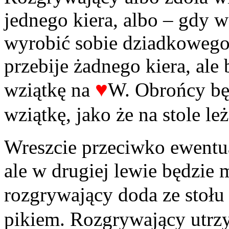
jednego kiera, albo – gdy w 
wyrobić sobie dziadkowego 
przebije żadnego kiera, ale
♥
wziątkę na
W. Obrońcy bę
wziątkę, jako że na stole l
Wreszcie przeciwko ewent
ale w drugiej lewie będzie 
rozgrywający doda ze stoł
pikiem. Rozgrywający utrz