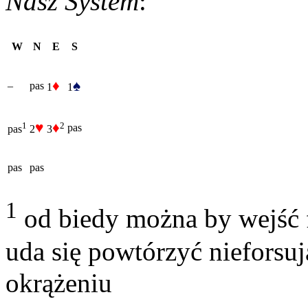
Nasz System
:
W
N
E
S
♦
♠
–
pas
1
1
♥
♦
2
1
pas
2
3
pas
pas
pas
1
od biedy można by wejść 
uda się powtórzyć nieforsuj
okrążeniu