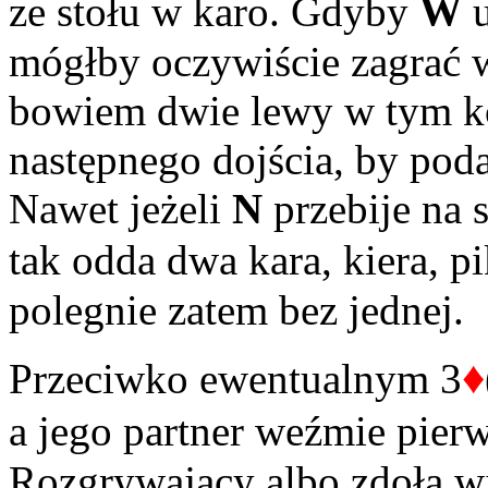
ze stołu w karo. Gdyby
W
u
mógłby oczywiście zagrać w 
bowiem dwie lewy w tym kol
następnego dojścia, by poda
Nawet jeżeli
N
przebije na st
tak odda dwa kara, kiera, pi
polegnie zatem bez jednej.
♦
Przeciwko ewentualnym 3
a jego partner weźmie pier
Rozgrywający albo zdoła wi