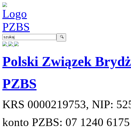
Polski Związek Bryd
PZBS
KRS
0000219753
, NIP:
52
konto PZBS:
07 1240 6175