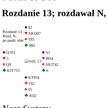
Rozdanie 13; rozdawał N, 
♠
82
Rozdanie 13
♥
AKQ97
Rozd. N,
♦
T83
po partii: obie
♣
984
♠
♠
Q763
AJ
♥
♥
3
J854
♦
♦
Q9
AKJ742
♣
♣
KJT753
6
♠
KT954
♥
T62
♦
65
♣
AQ2