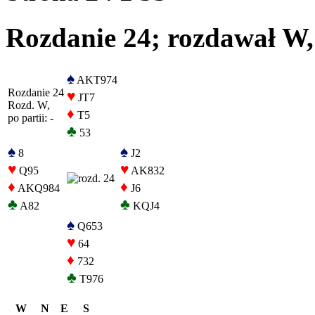
Rozdanie 24; rozdawał W, 
♠
AKT974
Rozdanie 24
♥
JT7
Rozd. W,
♦
T5
po partii: -
♣
53
♠
♠
8
J2
♥
♥
Q95
AK832
♦
♦
AKQ984
J6
♣
♣
A82
KQJ4
♠
Q653
♥
64
♦
732
♣
T976
W
N
E
S