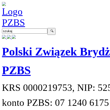
Polski Związek Bryd
PZBS
KRS
0000219753
, NIP:
52
konto PZBS:
07 1240 6175