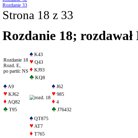
Rozdanie 33
Strona 18 z 33
Rozdanie 18; rozdawał E
♠
K43
Rozdanie 18
♥
Q43
Rozd. E,
♦
KJ93
po partii: NS
♣
KQ8
♠
♠
A9
J62
♥
♥
KJ62
985
♦
♦
AQ82
4
♣
♣
T95
J76432
♠
QT875
♥
AT7
♦
T765