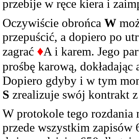
przebije w ręce kiera i zai
Oczywiście obrońca
W
może
przepuścić, a dopiero po ut
♦
zagrać
A i karem. Jego pa
prośbę karową, dokładając 
Dopiero gdyby i w tym m
S
zrealizuje swój kontrakt 
W protokole tego rozdania
przede wszystkim zapisów 6