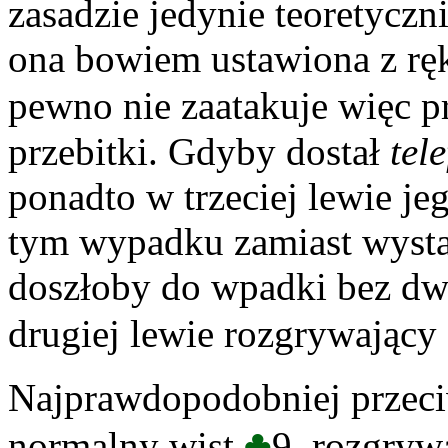
zasadzie jedynie teoretyczn
ona bowiem ustawiona z ręk
pewno nie zaatakuje więc p
przebitki. Gdyby dostał
tel
ponadto w trzeciej lewie je
tym wypadku zamiast wyst
doszłoby do wpadki bez dwó
drugiej lewie rozgrywający
Najprawdopodobniej przec
♣
normalny wist
9, rozgryw