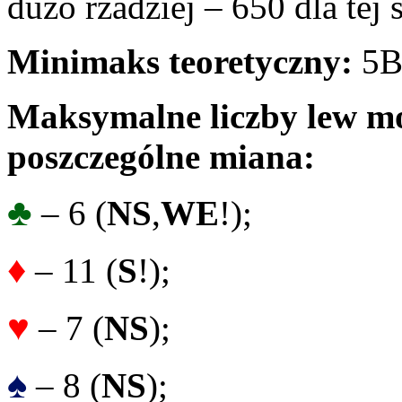
dużo rzadziej – 650 dla tej 
Minimaks teoretyczny:
5B
Maksymalne liczby lew mo
poszczególne miana:
♣
– 6 (
NS
,
WE
!);
♦
– 11 (
S
!);
♥
– 7 (
NS
);
♠
– 8 (
NS
);