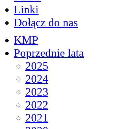
Linki
Dołącz do nas
KMP
Poprzednie lata
2025
2024
2023
2022
2021