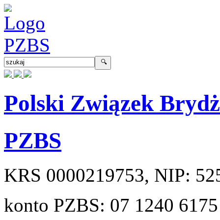
Polski Związek Bryd
PZBS
KRS
0000219753
, NIP:
52
konto PZBS:
07 1240 6175