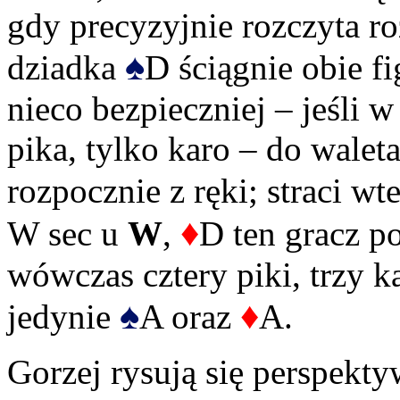
gdy precyzyjnie rozczyta r
♠
dziadka
D ściągnie obie fi
nieco bezpieczniej – jeśli w
pika, tylko karo – do walet
rozpocznie z ręki; straci w
♦
W sec u
W
,
D ten gracz p
wówczas cztery piki, trzy ka
♠
♦
jedynie
A oraz
A.
Gorzej rysują się perspekt