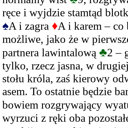
ręce i wyjdzie stamtąd blotk
♠
♦
A i zagra
A i karem – co 
możliwe, jako że w pierwsz
♣
partnera lawintalową
2 – 
tylko, rzecz jasna, w drugie
stołu króla, zaś kierowy od
asem. To ostatnie będzie ba
bowiem rozgrywający wyat
wyrzuci z ręki oba pozostał