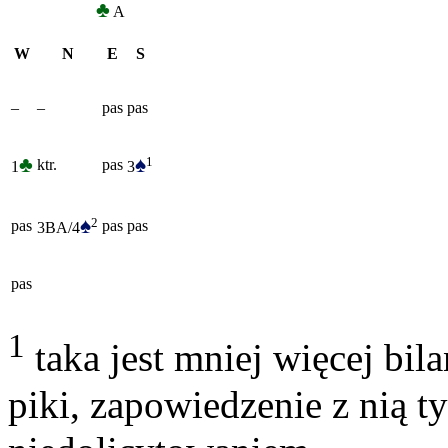
♣
A
W
N
E
S
–
–
pas
pas
♣
♠
1
ktr.
pas
1
3
♠
2
pas
pas
pas
3BA/4
pas
1
taka jest mniej więcej bil
piki, zapowiedzenie z nią t