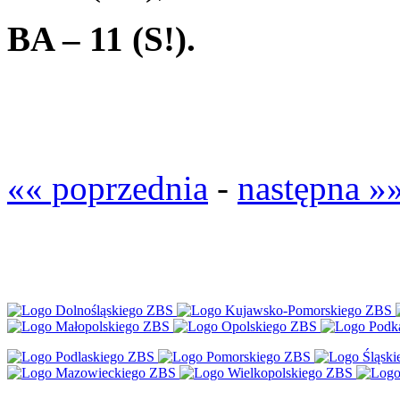
BA – 11
(S!).
«« poprzednia
-
następna »