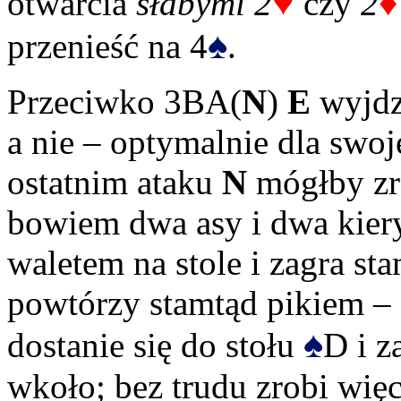
♥
♦
otwarcia
słabymi 2
czy
2
♠
przenieść na 4
.
Przeciwko 3BA(
N
)
E
wyjdz
a nie – optymalnie dla swoj
ostatnim ataku
N
mógłby zro
bowiem dwa asy i dwa kiery
waletem na stole i zagra sta
powtórzy stamtąd pikiem – 
♠
dostanie się do stołu
D i z
wkoło; bez trudu zrobi wię