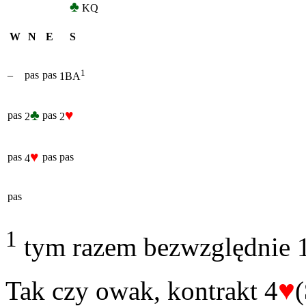
♣
KQ
W
N
E
S
1
–
pas
pas
1BA
♣
♥
pas
pas
2
2
♥
pas
pas
pas
4
pas
1
tym razem bezwzględnie 1
♥
Tak czy owak, kontrakt 4
(