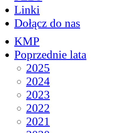
Linki
Dołącz do nas
KMP
Poprzednie lata
2025
2024
2023
2022
2021