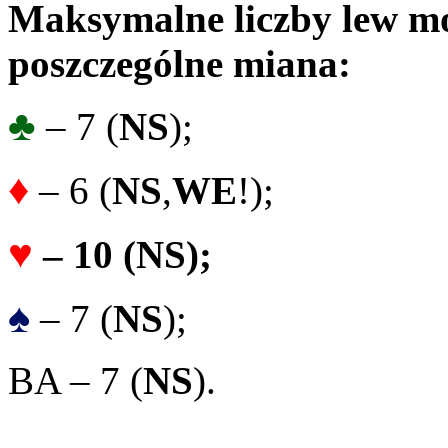
Maksymalne liczby lew mo
poszczególne miana:
♣
– 7 (
NS
);
♦
– 6 (
NS
,
WE
!);
♥
– 10 (NS);
♠
– 7 (
NS
);
BA – 7 (
NS
).