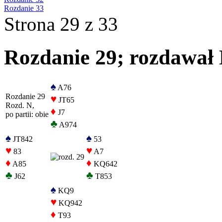
Rozdanie 33
Strona 29 z 33
Rozdanie 29; rozdawał N
♠
A76
Rozdanie 29
♥
JT65
Rozd. N,
♦
J7
po partii: obie
♣
A974
♠
♠
JT842
53
♥
♥
83
A7
♦
♦
A85
KQ642
♣
♣
J62
T853
♠
KQ9
♥
KQ942
♦
T93