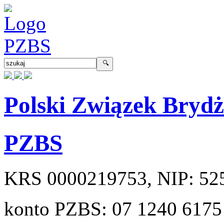
Polski Związek Bryd
PZBS
KRS
0000219753
, NIP:
52
konto PZBS:
07 1240 6175