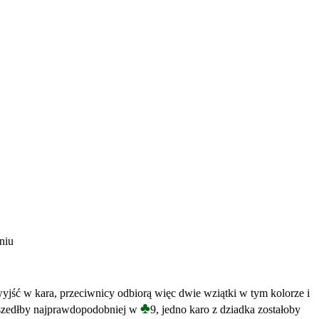
niu
jść w kara, przeciwnicy odbiorą więc dwie wziątki w tym kolorze i
♣
yszedłby najprawdopodobniej w
9, jedno karo z dziadka zostałoby