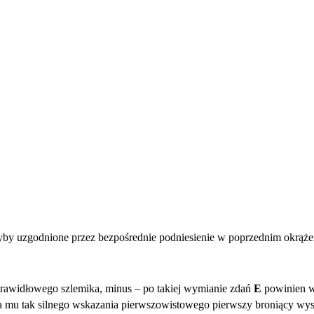
łyby uzgodnione przez bezpośrednie podniesienie w poprzednim okrąże
prawidłowego szlemika, minus – po takiej wymianie zdań
E
powinien wy
ia mu tak silnego wskazania pierwszowistowego pierwszy broniący w