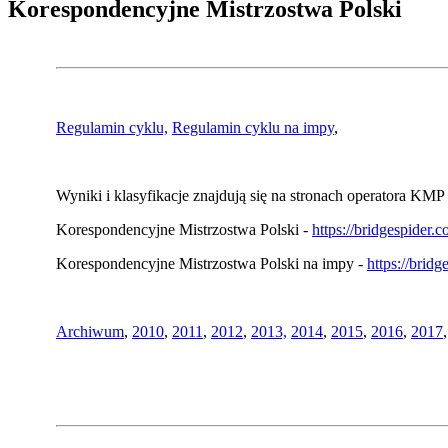
Korespondencyjne Mistrzostwa Polski
Regulamin cyklu,
Regulamin cyklu na impy
,
Wyniki i klasyfikacje znajdują się na stronach operatora KMP 
Korespondencyjne Mistrzostwa Polski -
https://bridgespider
Korespondencyjne Mistrzostwa Polski na impy -
https://brid
Archiwum
,
2010
,
2011
,
2012
,
2013,
2014
,
2015
,
2016
,
2017