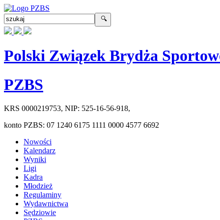
Polski Związek Brydża Sportow
PZBS
KRS
0000219753
, NIP:
525-16-56-918
,
konto PZBS:
07 1240 6175 1111 0000 4577 6692
Nowości
Kalendarz
Wyniki
Ligi
Kadra
Młodzież
Regulaminy
Wydawnictwa
Sędziowie