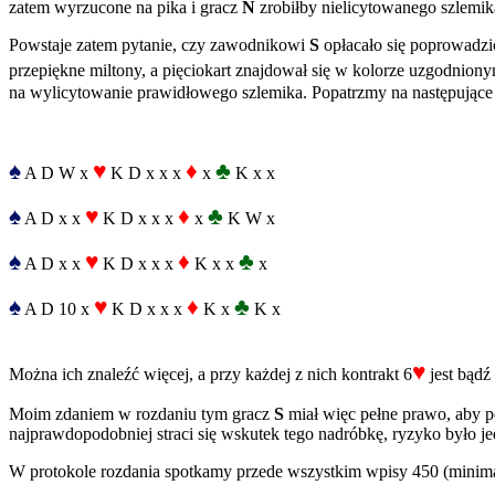
zatem wyrzucone na pika i gracz
N
zrobiłby nielicytowanego szlemik
Powstaje zatem pytanie, czy zawodnikowi
S
opłacało się poprowadzić
przepiękne miltony, a pięciokart znajdował się w kolorze uzgodnio
na wylicytowanie prawidłowego szlemika. Popatrzmy na następujące 
♠
♥
♦
♣
A D W x
K D x x x
x
K x x
♠
♥
♦
♣
A D x x
K D x x x
x
K W x
♠
♥
♦
♣
A D x x
K D x x x
K x x
x
♠
♥
♦
♣
A D 10 x
K D x x x
K x
K x
♥
Można ich znaleźć więcej, a przy każdej z nich kontrakt 6
jest bądź
Moim zdaniem w rozdaniu tym gracz
S
miał więc pełne prawo, aby po
najprawdopodobniej straci się wskutek tego nadróbkę, ryzyko było j
W protokole rozdania spotkamy przede wszystkim wpisy 450 (minim