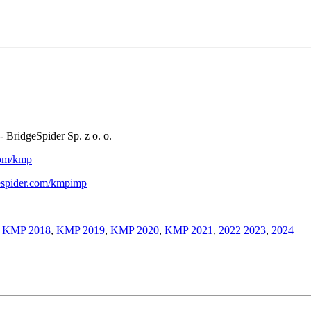
- BridgeSpider Sp. z o. o.
.com/kmp
gespider.com/kmpimp
,
KMP 2018
,
KMP 2019
,
KMP 2020
,
KMP 2021
,
2022
2023
,
2024