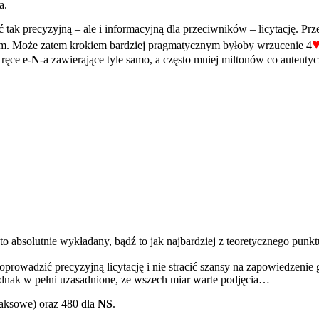
a.
 tak precyzyjną – ale i informacyjną dla przeciwników – licytację. Pr
nym. Może zatem krokiem bardziej pragmatycznym byłoby wrzucenie 4
ręce e-
N
-a zawierające tyle samo, a często mniej miltonów co autentyc
 to absolutnie wykładany, bądź to jak najbardziej z teoretycznego pun
prowadzić precyzyjną licytację i nie stracić szansy na zapowiedzenie 
ednak w pełni uzasadnione, ze wszech miar warte podjęcia…
aksowe) oraz 480 dla
NS
.