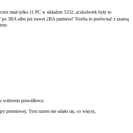
zecież miał tylko 11 PC w układzie 5332, aczkolwiek były to
♥
po 3BA albo już nawet 2BA partnera? Trzeba to porównać z szansą
zna:
ktu widzenia prawidłowy.
gry premiowej. Tym razem nie udało się, co więcej,