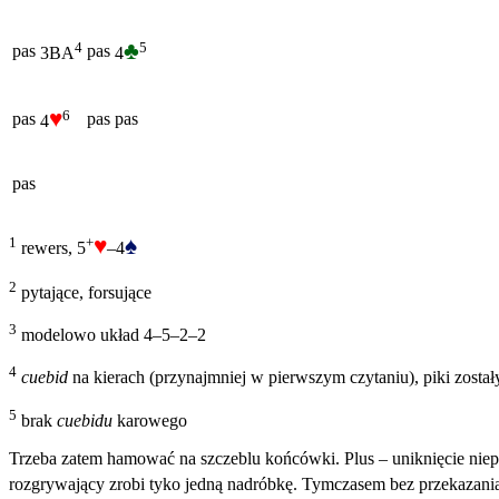
♣
5
4
pas
pas
4
3BA
♥
6
pas
pas
pas
4
pas
♥
♠
1
+
rewers, 5
–4
2
pytające, forsujące
3
modelowo układ 4–5–2–2
4
cuebid
na kierach (przynajmniej w pierwszym czytaniu), piki zosta
5
brak
cuebidu
karowego
Trzeba zatem hamować na szczeblu końcówki. Plus – uniknięcie nie
rozgrywający zrobi tyko jedną nadróbkę. Tymczasem bez przekazan