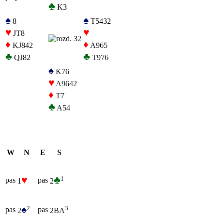
♣
K3
♠
♠
8
T5432
♥
♥
JT8
♦
♦
KJ842
A965
♣
♣
QJ82
T976
♠
K76
♥
A9642
♦
T7
♣
A54
W
N
E
S
♥
♣
1
pas
pas
1
2
♠
2
3
pas
pas
2
2BA