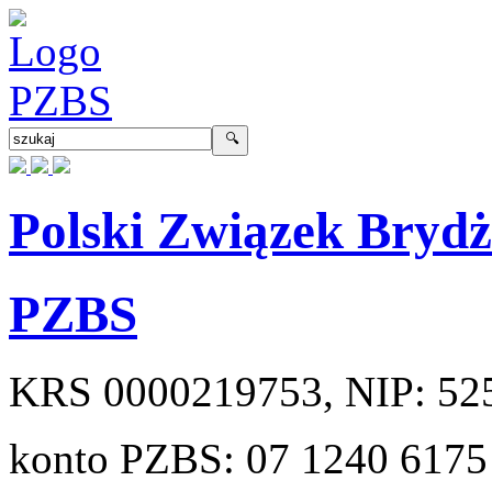
Polski Związek Bryd
PZBS
KRS
0000219753
, NIP:
52
konto PZBS:
07 1240 6175