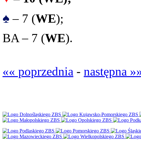
♠
– 7 (
WE
);
BA – 7 (
WE
).
«« poprzednia
-
następna »