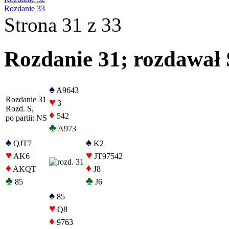
Rozdanie 33
Strona 31 z 33
Rozdanie 31; rozdawał S
♠
A9643
Rozdanie 31
♥
3
Rozd. S,
♦
542
po partii: NS
♣
A973
♠
♠
QJT7
K2
♥
♥
AK6
JT97542
♦
♦
AKQT
J8
♣
♣
85
J6
♠
85
♥
Q8
♦
9763