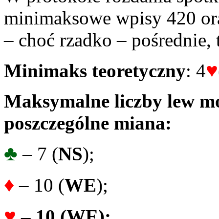
minimaksowe wpisy 420 or
– choć rzadko – pośrednie, t
♥
Minimaks teoretyczny
: 4
Maksymalne liczby lew mo
poszczególne miana:
♣
– 7 (
NS
);
♦
– 10 (
WE
);
♥
– 10
(
WE
);