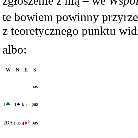
zgłoszenie z nią – we
Wspól
te bowiem powinny przyrzek
z teoretycznego punktu wid
albo:
W
N
E
S
–
–
–
pas
♣
♠
1
pas
1
1
ktr.
♦
2
2BA
pas
pas
4