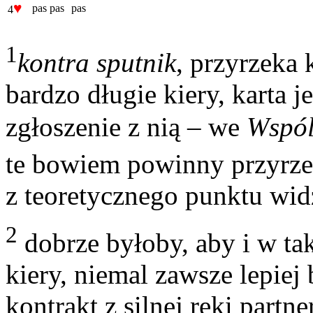
♥
pas
pas
pas
4
1
kontra sputnik
, przyrzeka 
bardzo długie kiery, karta 
zgłoszenie z nią – we
Wspól
te bowiem powinny przyrzek
z teoretycznego punktu wid
2
dobrze byłoby, aby i w tak
kiery, niemal zawsze lepiej
kontrakt z silnej ręki partne