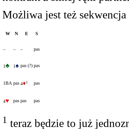
Możliwa jest też sekwencja 
W
N
E
S
–
–
–
pas
♣
♠
pas (?)
pas
1
1
♦
1
1BA
pas
pas
4
♥
pas
pas
pas
4
1
teraz będzie to już jedno