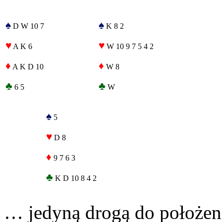
♠
♠
D W 10 7
K 8 2
♥
♥
A K 6
W 10 9 7 5 4 2
♦
♦
A K D 10
W 8
♣
♣
6 5
W
♠
5
♥
D 8
♦
9 7 6 3
♣
K D 10 8 4 2
… jedyną drogą do położen