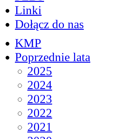
Linki
Dołącz do nas
KMP
Poprzednie lata
2025
2024
2023
2022
2021