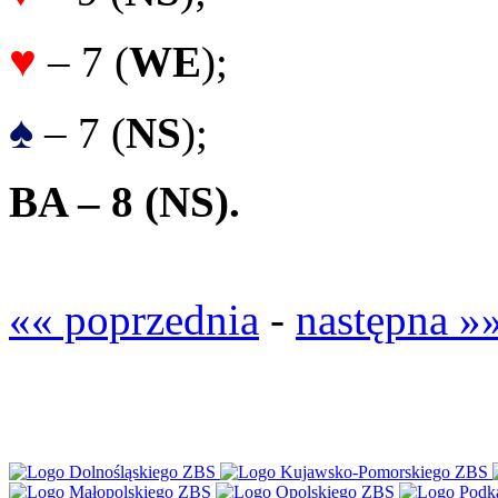
♥
– 7 (
WE
);
♠
– 7 (
NS
);
BA – 8 (
NS).
«« poprzednia
-
następna »