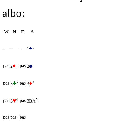
albo:
W
N
E
S
♠
1
–
–
–
1
♦
♠
pas
pas
2
2
♣
♦
2
3
pas
pas
3
3
♥
4
5
pas
pas
3
3BA
pas
pas
pas