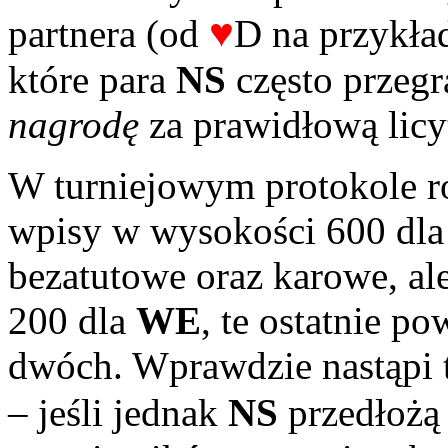
♥
partnera (od
D na przykład
które para
NS
często przegr
nagrodę
za prawidłową licy
W turniejowym protokole ro
wpisy w wysokości 600 dl
bezatutowe oraz karowe, ale
200 dla
WE
, te ostatnie 
dwóch. Wprawdzie nastąpi 
– jeśli jednak
NS
przedłożą