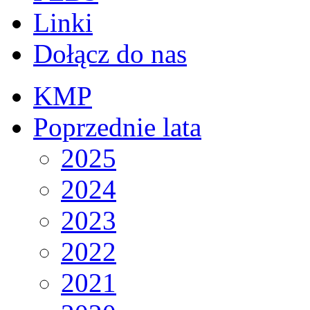
Linki
Dołącz do nas
KMP
Poprzednie lata
2025
2024
2023
2022
2021