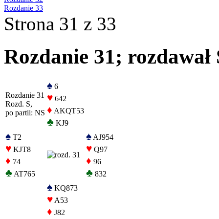
Rozdanie 33
Strona 31 z 33
Rozdanie 31; rozdawał S
♠
6
Rozdanie 31
♥
642
Rozd. S,
♦
AKQT53
po partii: NS
♣
KJ9
♠
♠
T2
AJ954
♥
♥
KJT8
Q97
♦
♦
74
96
♣
♣
AT765
832
♠
KQ873
♥
A53
♦
J82