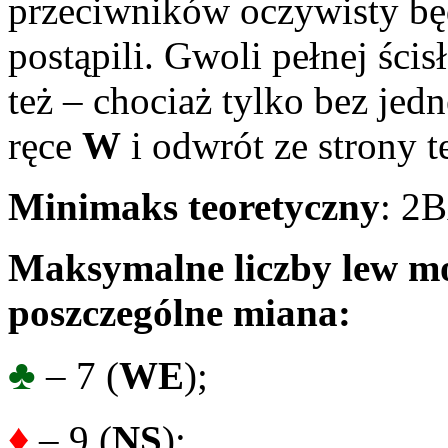
przeciwników oczywisty będ
postąpili. Gwoli pełnej ści
też – chociaż tylko bez jedn
ręce
W
i odwrót ze strony t
Minimaks teoretyczny
: 2
Maksymalne liczby lew mo
poszczególne miana:
♣
– 7 (
WE
);
♦
– 9 (
NS
);