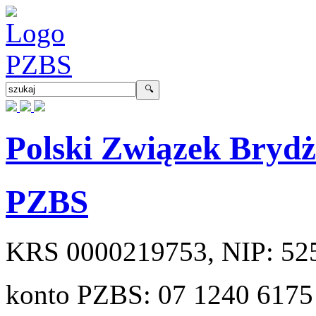
Polski Związek Bryd
PZBS
KRS
0000219753
, NIP:
52
konto PZBS:
07 1240 6175