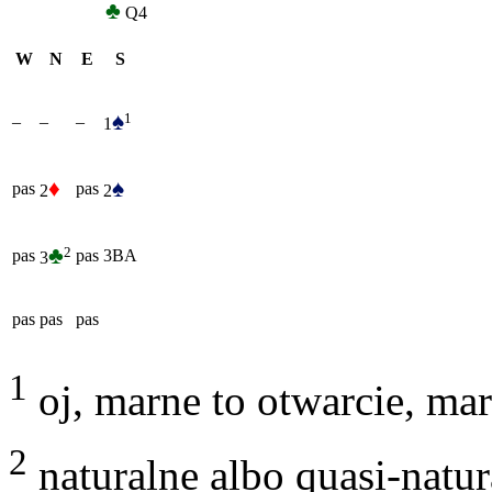
♣
Q4
W
N
E
S
♠
1
–
–
–
1
♦
♠
pas
pas
2
2
♣
2
pas
pas
3BA
3
pas
pas
pas
1
oj, marne to otwarcie, ma
2
naturalne albo quasi-natur