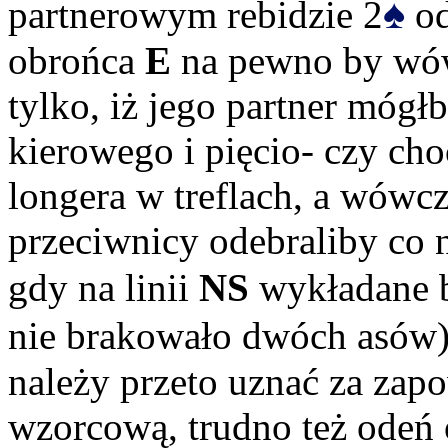
♠
partnerowym rebidzie 2
od
obrońca
E
na pewno by wówc
tylko, iż jego partner mógł
kierowego i pięcio- czy ch
longera w treflach, a wówc
przeciwnicy odebraliby co 
gdy na linii
NS
wykładane b
nie brakowało dwóch asów).
należy przeto uznać za za
wzorcową, trudno też odeń