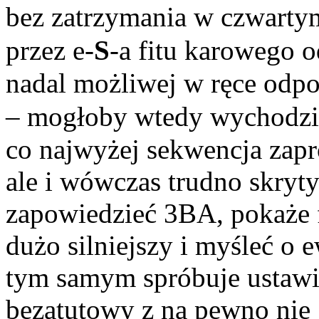
bez zatrzymania w czwarty
przez e-
S
-a fitu karowego 
nadal możliwej w ręce odpo
– mogłoby wtedy wychodzi
co najwyżej sekwencja zap
ale i wówczas trudno skryt
zapowiedzieć 3BA, pokaże f
dużo silniejszy i myśleć o 
tym samym spróbuje ustawi
bezatutowy z na pewno nie g