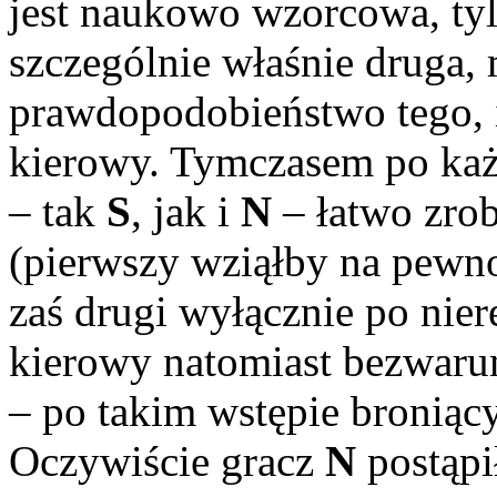
jest naukowo wzorcowa, tyle
szczególnie właśnie druga,
prawdopodobieństwo tego, i
kierowy. Tymczasem po ka
– tak
S
, jak i
N
– łatwo zrob
(pierwszy wziąłby na pewno
zaś drugi wyłącznie po nier
kierowy natomiast bezwaru
– po takim wstępie broniący
Oczywiście gracz
N
postąpi