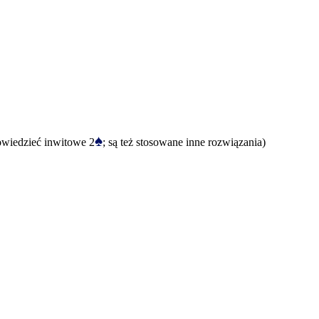
♠
owiedzieć inwitowe 2
; są też stosowane inne rozwiązania)