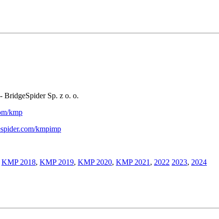
- BridgeSpider Sp. z o. o.
.com/kmp
gespider.com/kmpimp
,
KMP 2018
,
KMP 2019
,
KMP 2020
,
KMP 2021
,
2022
2023
,
2024