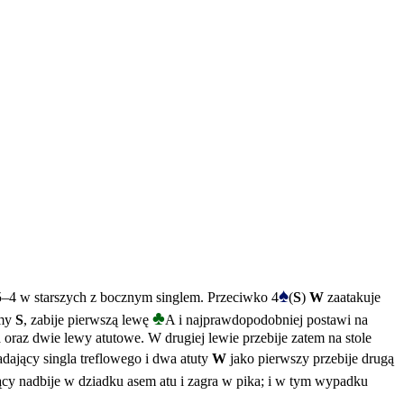
♠
 5–4 w starszych z bocznym singlem. Przeciwko 4
(
S
)
W
zaatakuje
♣
zmy
S
, zabije pierwszą lewę
A i najprawdopodobniej postawi na
a oraz dwie lewy atutowe. W drugiej lewie przebije zatem na stole
adający singla treflowego i dwa atuty
W
jako pierwszy przebije drugą
ący nadbije w dziadku asem atu i zagra w pika; i w tym wypadku