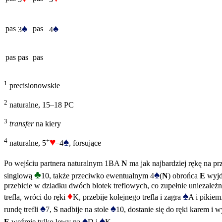
♠
♠
pas
pas
3
4
pas
pas
pas
1
precisionowskie
2
naturalne, 15–18 PC
3
transfer
na kiery
♥
♠
4
+
naturalne, 5
–4
, forsujące
Po wejściu partnera naturalnym 1BA
N
ma jak najbardziej rękę na pr
♣
♠
singlową
10, także przeciwko ewentualnym 4
(
N
) obrońca
E
wyjd
przebicie w dziadku dwóch blotek treflowych, co zupełnie uniezależni
♦
♠
trefla, wróci do ręki
K, przebije kolejnego trefla i zagra
A i pikiem
♠
♠
rundę trefli
7,
S
nadbije na stole
10, dostanie się do ręki karem i 
♠
♠
E
weźmie tylko lewy na
D i
K.