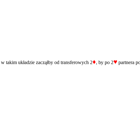
♦
♥
a w takim układzie zacząłby od transferowych 2
, by po 2
partnera p