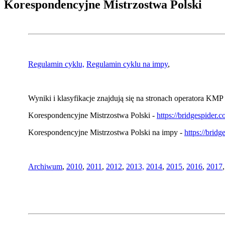
Korespondencyjne Mistrzostwa Polski
Regulamin cyklu,
Regulamin cyklu na impy
,
Wyniki i klasyfikacje znajdują się na stronach operatora KMP 
Korespondencyjne Mistrzostwa Polski -
https://bridgespider
Korespondencyjne Mistrzostwa Polski na impy -
https://brid
Archiwum
,
2010
,
2011
,
2012
,
2013,
2014
,
2015
,
2016
,
2017