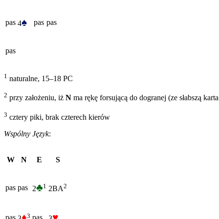
♠
pas
pas
pas
4
pas
1
naturalne, 15–18 PC
2
przy założeniu, iż
N
ma rękę forsującą do dogranej (ze słabszą kart
3
cztery piki, brak czterech kierów
Wspólny Język
:
W
N
E
S
♣
1
2
pas
pas
2
2BA
♦
♥
3
pas
pas
3
3