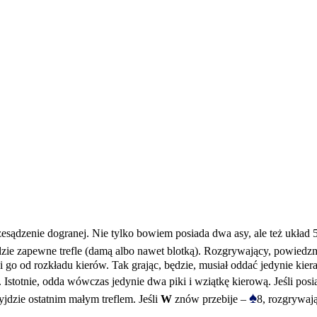
zesądzenie dogranej. Nie tylko bowiem posiada dwa asy, ale też układ
zie zapewne trefle (damą albo nawet blotką). Rozgrywający, powied
 go od rozkładu kierów. Tak grając, będzie, musiał oddać jedynie kier
. Istotnie, odda wówczas jedynie dwa piki i wziątkę kierową. Jeśli posi
♠
wyjdzie ostatnim małym treflem. Jeśli
W
znów przebije –
8, rozgrywaj