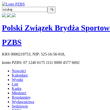
Polski Związek Brydża Sportow
PZBS
KRS
0000219753
, NIP:
525-16-56-918
,
konto PZBS:
07 1240 6175 1111 0000 4577 6692
Nowości
Kalendarz
Wyniki
Ligi
Kadra
Młodzież
Regulaminy
Wydawnictwa
Sędziowie