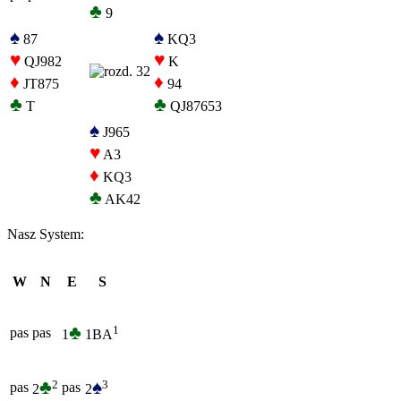
♣
9
♠
♠
87
KQ3
♥
♥
QJ982
K
♦
♦
JT875
94
♣
♣
T
QJ87653
♠
J965
♥
A3
♦
KQ3
♣
AK42
Nasz System:
W
N
E
S
♣
1
pas
pas
1
1BA
♣
♠
2
3
pas
pas
2
2