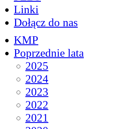
Linki
Dołącz do nas
KMP
Poprzednie lata
2025
2024
2023
2022
2021