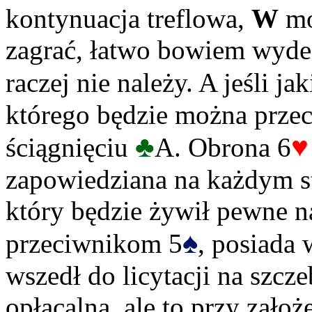
kontynuacja treflowa,
W
mo
zagrać, łatwo bowiem wyded
raczej nie należy. A jeśli j
którego będzie można prze
♣
♥
ściągnięciu
A. Obrona 6
zapowiedziana na każdym st
który będzie żywił pewne n
♠
przeciwnikom 5
, posiada 
wszedł do licytacji na szcz
opłacalna, ale to przy założ