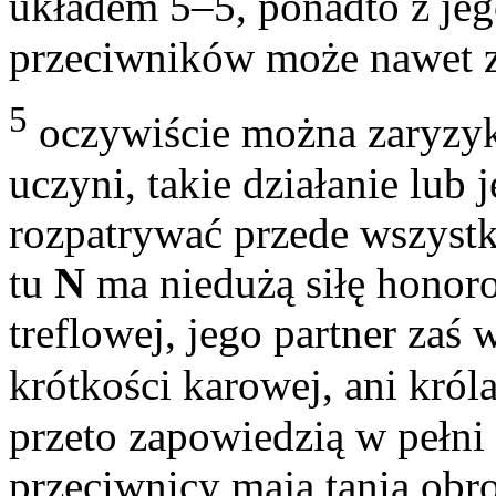
układem 5–5, ponadto z jeg
przeciwników może nawet z
5
oczywiście można zaryzy
uczyni, takie działanie lub 
rozpatrywać przede wszystk
tu
N
ma niedużą siłę honoro
treflowej, jego partner zaś 
krótkości karowej, ani król
przeto zapowiedzią w pełni 
przeciwnicy mają tanią obr