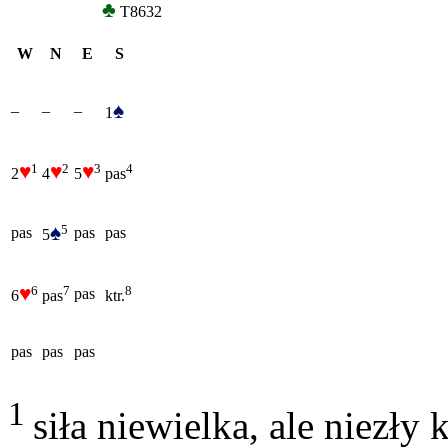
♣
T8632
W
N
E
S
♠
–
–
–
1
♥
♥
♥
1
2
3
4
2
4
5
pas
♠
5
pas
pas
pas
5
♥
6
7
8
pas
6
pas
ktr.
pas
pas
pas
1
siła niewielka, ale niezły