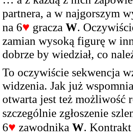
partnera, a w najgorszym w
♥
na 6
gracza
W
. Oczywiści
zamian wysoką figurę w inn
dobrze by wiedział, co nale
To oczywiście sekwencja w
widzenia. Jak już wspomni
otwarta jest też możliwość 
szczególnie zgłoszenie szle
♥
6
zawodnika
W
. Kontrakt