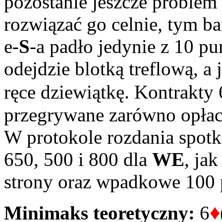
pozostanie jeszcze problem 
rozwiązać go celnie, tym ba
e-
S
-a padło jedynie z 10 p
odejdzie blotką treflową, a 
ręce dziewiątkę. Kontrakty 
przegrywane zarówno opłacal
W protokole rozdania spot
650, 500 i 800 dla
WE
, ja
strony oraz wpadkowe 100 p
♦
Minimaks teoretyczny:
6