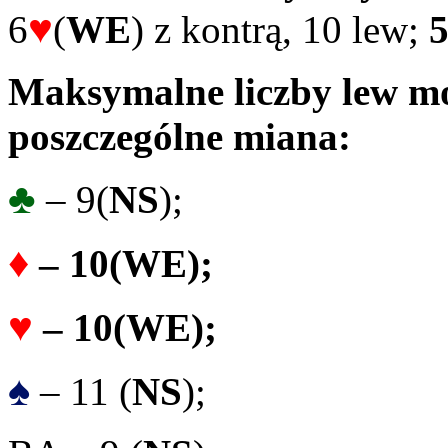
♥
6
(
WE
) z kontrą, 10 lew;
5
Maksymalne liczby lew mo
poszczególne miana:
♣
– 9(
NS
);
♦
– 10
(
WE
);
♥
– 10
(
WE
);
♠
– 11 (
NS
);