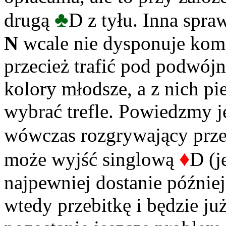
♣
drugą
D z tyłu. Inna spra
N
wcale nie dysponuje kom
przecież trafić pod podwójn
kolory młodsze, a z nich p
wybrać trefle. Powiedzmy j
wówczas rozgrywający przeb
♦
może wyjść singlową
D (j
najpewniej dostanie później
wtedy przebitkę i będzie 