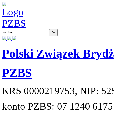
Polski Związek Bryd
PZBS
KRS
0000219753
, NIP:
52
konto PZBS:
07 1240 6175