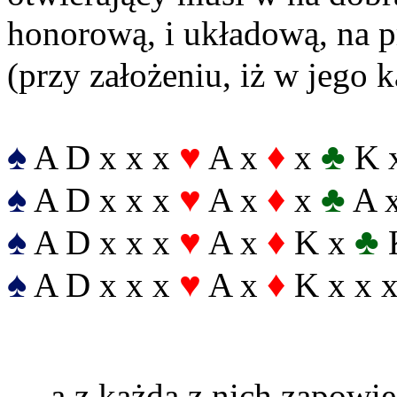
honorową, i układową, na p
(przy założeniu, iż w jego k
♠
♥
♦
♣
A D x x x
A x
x
K x
♠
♥
♦
♣
A D x x x
A x
x
A x
♠
♥
♦
♣
A D x x x
A x
K x
K
♠
♥
♦
A D x x x
A x
K x x 
… a z każdą z nich zapowie