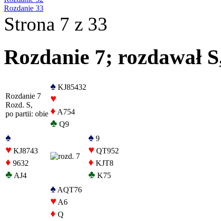
Rozdanie 33
Strona 7 z 33
Rozdanie 7; rozdawał S,
♠
KJ85432
Rozdanie 7
♥
Rozd. S,
♦
A754
po partii: obie
♣
Q9
♠
♠
9
♥
♥
KJ8743
QT952
♦
♦
9632
KJT8
♣
♣
AJ4
K75
♠
AQT76
♥
A6
♦
Q