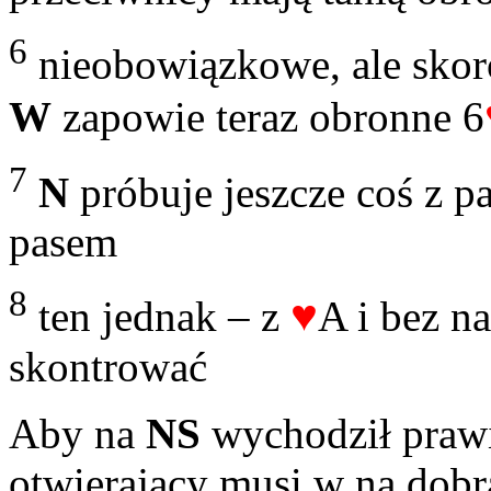
6
nieobowiązkowe, ale skoro
W
zapowie teraz obronne 6
7
N
próbuje jeszcze coś z p
pasem
8
♥
ten jednak – z
A i bez 
skontrować
Aby na
NS
wychodził prawi
otwierający musi w na dobr